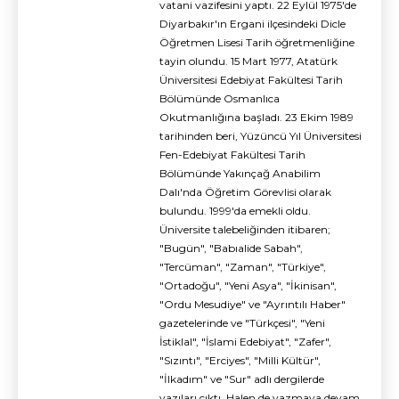
vatani vazifesini yaptı. 22 Eylül 1975'de
Diyarbakır'ın Ergani ilçesindeki Dicle
Öğretmen Lisesi Tarih öğretmenliğine
tayin olundu. 15 Mart 1977, Atatürk
Üniversitesi Edebiyat Fakültesi Tarih
Bölümünde Osmanlıca
Okutmanlığına başladı. 23 Ekim 1989
tarihinden beri, Yüzüncü Yıl Üniversitesi
Fen-Edebiyat Fakültesi Tarih
Bölümünde Yakınçağ Anabilim
Dalı'nda Öğretim Görevlisi olarak
bulundu. 1999'da emekli oldu.
Üniversite talebeliğinden itibaren;
"Bugün", "Babıalide Sabah",
"Tercüman", "Zaman", "Türkiye",
"Ortadoğu", "Yeni Asya", "İkinisan",
"Ordu Mesudiye" ve "Ayrıntılı Haber"
gazetelerinde ve "Türkçesi", "Yeni
İstiklal", "İslami Edebiyat", "Zafer",
"Sızıntı", "Erciyes", "Milli Kültür",
"İlkadım" ve "Sur" adlı dergilerde
yazıları çıktı. Halen de yazmaya devam