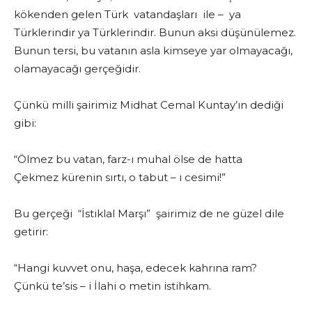
kökenden gelen Türk vatandaşları ile – ya
Türklerindir ya Türklerindir. Bunun aksi düşünülemez.
Bunun tersi, bu vatanın asla kimseye yar olmayacağı,
olamayacağı gerçeğidir.
Çünkü milli şairimiz Midhat Cemal Kuntay’ın dediği
gibi:
“Ölmez bu vatan, farz-ı muhal ölse de hatta
Çekmez kürenin sırtı, o tabut – ı cesimi!”
Bu gerçeği “İstiklal Marşı” şairimiz de ne güzel dile
getirir:
“Hangi kuvvet onu, haşa, edecek kahrına ram?
Çünkü te’sis – i İlahi o metin istihkam.