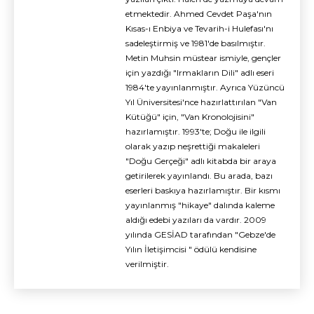
etmektedir. Ahmed Cevdet Paşa'nın
Kısas-ı Enbiya ve Tevarih-i Hulefası'nı
sadeleştirmiş ve 1981'de basılmıştır.
Metin Muhsin müstear ismiyle, gençler
için yazdığı "Irmakların Dili" adlı eseri
1984'te yayınlanmıştır. Ayrıca Yüzüncü
Yıl Üniversitesi'nce hazırlattırılan "Van
Kütüğü" için, "Van Kronolojisini"
hazırlamıştır. 1993'te; Doğu ile ilgili
olarak yazıp neşrettiği makaleleri
"Doğu Gerçeği" adlı kitabda bir araya
getirilerek yayınlandı. Bu arada, bazı
eserleri baskıya hazırlamıştır. Bir kısmı
yayınlanmış "hikaye" dalında kaleme
aldığı edebi yazıları da vardır. 2009
yılında GESİAD tarafından "Gebze'de
Yılın İletişimcisi " ödülü kendisine
verilmiştir.