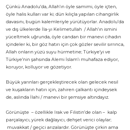
Çünkü Anadolu’da, Allah’ın öyle samimi, öyle içten,
öyle halis kulları var ki; dün kılıçla yapılan cihangirlik
davasını, bugün kalemleriyle yürütüyorlar. Anadolu’da
ve dış ülkelerde İla-yı Kelimetullah / Allah’ın ismini
yüceltmek uğrunda, öyle candan bir manevi cihadın
içindeler ki, bir göz hatırı için çok gözler sevilir sırrınca,
Allah onların yüzü suyu hürmetine; Türkiye’yi ve
Türkiye’nin şahsında Alemi İslam’ı muhafaza ediyor,
koruyor, kolluyor ve gözetiyor.
Büyük yarınları gerçekleştirecek olan gelecek nesil
ve kuşakların hatırı için, zahiren çalkantı içindeysek
de, aslında İlahi / manevi bir şemsiye altındayız.
Görünüşte – özellikle Irak ve Filistin’de olan – kalp
parçalayıcı, yürek dağlayıcı, dehşet verici olaylar;
muvakkat / geçici arızalardır. Görünüşte çirkin ama