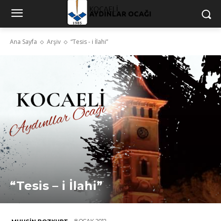
Ana Sayfa
Arşiv
“Tesis - i İlahi”
“Tesis – i İlahi”