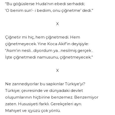
“Bu göğüslerse Huda’nın ebedi serhaddi;
‘O benim sun’- i bediim, onu çiğnetme’ dedi.”
X
Çiğnetir mi hiç, hem çiğnetmedi. Hem
çiğnetmeyecek. Yine Koca Akif’in deyişiyle:
“Asım’ın nesli…diyordum ya…nesilmiş gerçek .
İşte çiğnetmedi namusunu, çiğnetmeyecek.”
X
Ne zannediyorlar bu sapkınlar Türkiye’yi?
Türkiye; çevresinde ve dünyadaki devlet
oluşumlarının hiçbirine benzemez. Benzemiyor
zaten. Hususiyeti farklı. Gerekçeleri ayrı.
Mahiyet ve içyüzü çok yönlü.