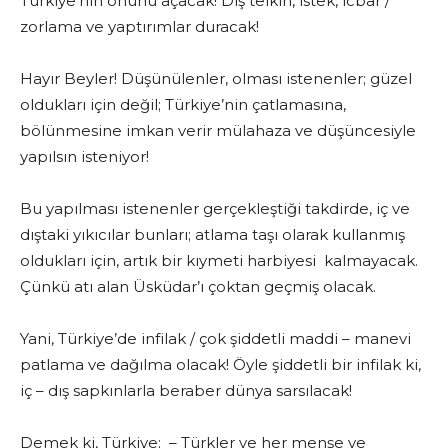
Türkiye’nin önünü açacak! Dış telkin, istek, icbar /
zorlama ve yaptırımlar duracak!
Hayır Beyler! Düşünülenler, olması istenenler; güzel
oldukları için değil; Türkiye’nin çatlamasına,
bölünmesine imkan verir mülahaza ve düşüncesiyle
yapılsın isteniyor!
Bu yapılması istenenler gerçekleştiği takdirde, iç ve
dıştaki yıkıcılar bunları; atlama taşı olarak kullanmış
oldukları için, artık bir kıymeti harbiyesi kalmayacak.
Çünkü atı alan Üsküdar’ı çoktan geçmiş olacak.
Yani, Türkiye’de infilak / çok şiddetli maddi – manevi
patlama ve dağılma olacak! Öyle şiddetli bir infilak ki,
iç – dış sapkınlarla beraber dünya sarsılacak!
Demek ki, Türkiye; – Türkler ve her menşe ve