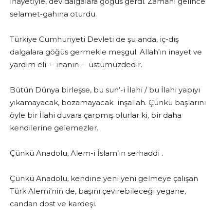
inayetiyle, dev dalgalara göğüs gerdi. Zamanı gelince
selamet-gahına oturdu.
Türkiye Cumhuriyeti Devleti de şu anda, iç-dış
dalgalara göğüs germekle meşgul. Allah’ın inayet ve
yardım eli – inanın – üstümüzdedir.
Bütün Dünya birleşse, bu sun’-i İlahi / bu İlahi yapıyı
yıkamayacak, bozamayacak inşallah. Çünkü başlarını
öyle bir İlahi duvara çarpmış olurlar ki, bir daha
kendilerine gelemezler.
Çünkü Anadolu, Alem-i İslam’ın serhaddi .
Çünkü Anadolu, kendine yeni yeni gelmeye çalışan
Türk Alemi’nin de, başını çevirebileceği yegane,
candan dost ve kardeşi.