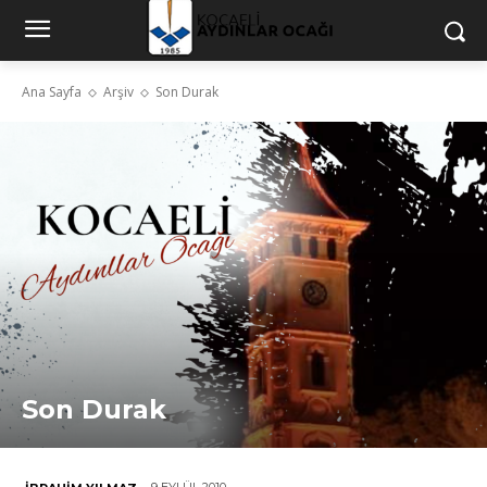
Ana Sayfa
Arşiv
Son Durak
Son Durak