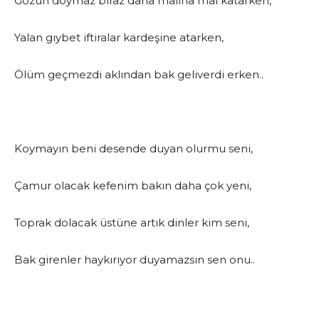
Gözün doymaz biraz daha malına mal katarken,
Yalan gıybet iftiralar kardeşine atarken,
Ölüm geçmezdi aklından bak geliverdi erken..
Koymayın beni desende duyan olurmu seni,
Çamur olacak kefenim bakın daha çok yeni,
Toprak dolacak üstüne artık dinler kim seni,
Bak girenler haykırıyor duyamazsın sen onu..