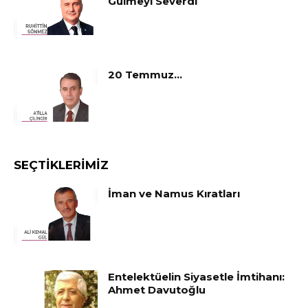
Gülmeyi Severdi
20 Temmuz…
SEÇTIKLERIMIZ
İman ve Namus Kıratları
Entelektüelin Siyasetle İmtihanı:
Ahmet Davutoğlu