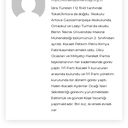
https://kocaeliaydinlarocagi.org.tr/
İdris Türkten 1 12 1949 tarihinde
Tokat/Artova da doğdu. İlkokulu
Artova Gaziosmanpaşa ilkokulunda,
Ortaokul ve Liseyi Turhal da okudu.
Berlin Teknik Üniversitesi Makine
Mühendisliği bölümünün 2. Sınıfından
ayrıldı. Kocaeli Petkim Petro Kimya
Fabrikasından emekli oldu. Ülkü
Ocakları ve Milliyetçi Hareket Partisi
teşkilatlarının her kademesinde görev
yaptı. İYİ Parti Kocaeli İl kurucuları
arasında bulundu ve İYİ Parti yönetim
kurulunda bir dönem görev yaptı.
Halen Kocaeli Aydınlar Ocağı İdari
Sekreterliği görevini yürütmektedir.
Editörlük ve güncel Köşe Yazarlığı
yapmaktadır. Biri kız, iki erkek evladı
var.