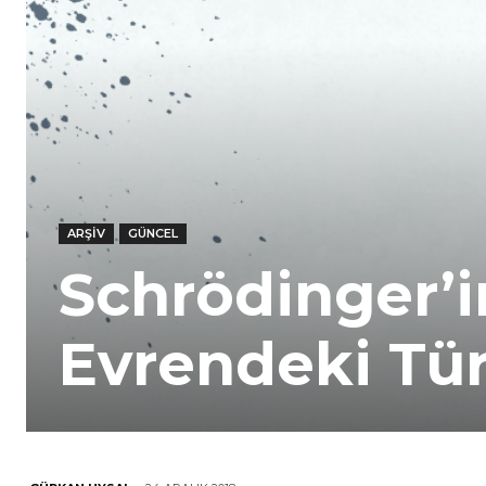
ARŞIV
GÜNCEL
Schrödinger’in
Evrendeki Tü