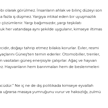
i olarak görülmez. İnsanların ahlak ve bilinç düzeyi son
 fazla iş düşmez. Yargıya intikal eden bir uyuşmazlık
 çözümlenir. Yargı bağımsızdır, yargı teşkilatı
uk her vatandaşa aynı şekilde uygulanır, kimseye iltimas
idir, doğayı tahrip etmez bilakis korurlar. Evler, resmi
tiyaçlarını Güneş’ten temin ederler. Otomobiller, trenler,
vasıtaları güneş enerjisiyle çalışırlar. Ağaç ve hayvan
mez. Hayvanların hem barınmaları hem de beslenmeleri
üdür.” Ne iç ne de dış politikada kimseye eyvallah
ğa uğrarsa masaya yumruğunu vurur ve haksızlığı, zulmü