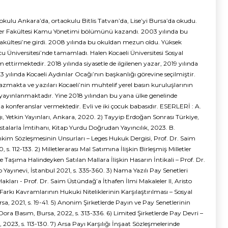
 okulu Ankara’da, ortaokulu Bitlis Tatvan’da, Lise’yi Bursa’da okudu.
lgiler Fakültesi Kamu Yönetimi bölümünü kazandı. 2003 yılında bu
akültesi’ne girdi. 2008 yılında bu okuldan mezun oldu. Yüksek
u Üniversitesi’nde tamamladı. Halen Kocaeli Üniversitesi Sosyal
ettirmektedir. 2018 yılında siyasetle de ilgilenen yazar, 2019 yılında
 yılında Kocaeli Aydınlar Ocağı’nın başkanlığı görevine seçilmiştir.
yazmakta ve yazıları Kocaeli’nin muhtelif yerel basın kuruluşlarının
e yayınlanmaktadır. Yine 2018 yılından bu yana ülke genelinde
da konferanslar vermektedir. Evli ve iki çocuk babasıdır. ESERLERİ : A.
 Yetkin Yayınları, Ankara, 2020. 2) Tayyip Erdoğan Sonrası Türkiye,
 Ustalarla İmtihanı, Kitap Yurdu Doğrudan Yayıncılık, 2023. B.
Sözleşmesinin Unsurları – Leges Hukuk Dergisi, Prof. Dr. Saim
s. 112-133. 2) Milletlerarası Mal Satımına İlişkin Birleşmiş Milletler
Taşıma Halindeyken Satılan Mallara İlişkin Hasarın İntikali – Prof. Dr.
 Yayınevi, İstanbul 2021, s. 335-360. 3) Nama Yazılı Pay Senetleri
kları - Prof. Dr. Saim Üstündağ’a İthafen İlmi Makaleler II, Aristo
e Farkı Kavramlarının Hukuki Niteliklerinin Karşılaştırılması – Sosyal
a, 2021, s. 19-41. 5) Anonim Şirketlerde Payın ve Pay Senetlerinin
 Dora Basım, Bursa, 2022, s. 313-336. 6) Limited Şirketlerde Pay Devri –
 2023, s. 113-130. 7) Arsa Payı Karşılığı İnşaat Sözleşmelerinde