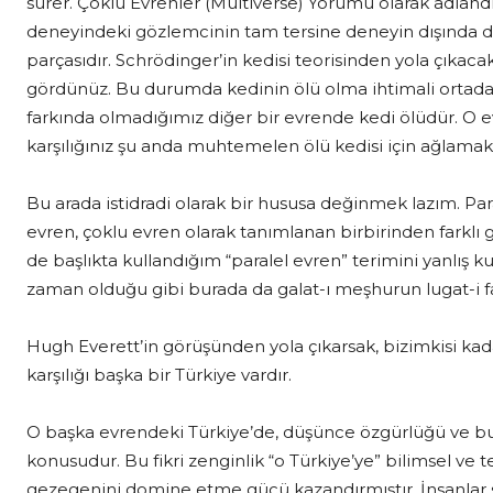
sürer. Çoklu Evrenler (Multiverse) Yorumu olarak adland
deneyindeki gözlemcinin tam tersine deneyin dışında değ
parçasıdır. Schrödinger’in kedisi teorisinden yola çıkac
gördünüz. Bu durumda kedinin ölü olma ihtimali ortad
farkında olmadığımız diğer bir evrende kedi ölüdür. O e
karşılığınız şu anda muhtemelen ölü kedisi için ağlamak
Bu arada istidradi olarak bir hususa değinmek lazım. Para
evren, çoklu evren olarak tanımlanan birbirinden farklı
de başlıkta kullandığım “paralel evren” terimini yanlış 
zaman olduğu gibi burada da galat-ı meşhurun lugat-i f
Hugh Everett’in görüşünden yola çıkarsak, bizimkisi ka
karşılığı başka bir Türkiye vardır.
O başka evrendeki Türkiye’de, düşünce özgürlüğü ve bu
konusudur. Bu fikri zenginlik “o Türkiye’ye” bilimsel ve
gezegenini domine etme gücü kazandırmıştır. İnsanlar s