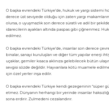
O başka evrendeki Türkiye’de, hukuk ve yargı sistemi hob
derece üst seviyede olduğu için zaten yargı makamlarına
olursa, o uyuşmazlık son derece süratli ve adil bir şekilde
idarecilerin ayakları altında paspas gibi çiğnenmez. Huk
edilmez.
O başka evrendeki Türkiye’de, insanlar son derece çevrec
binalar, sanayi kuruluşları ve diğer tüm yapılar enerji ih
uçaklar, gemiler kısaca aklınıza gelebilecek bütün ulaşım 
sevgisi sözde değildir. Hayvanlara kötü muamele edil
için özel yerler inşa edilir.
O başka evrendeki Türkiye kendi gezegeninin “süper güc
etmez. Dünyanın herhangi bir yerinde insanlar haksızlı
sona erdirir. Zulmedeni cezalandırır.