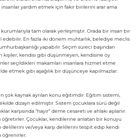
insanlar yardım etmek için fakir birilerini arar ama
urumlarıyla tam olarak yerleşmiştir. Orada bir insan bir
 edebilir. En fazla iki dönem muhtarlık, belediye meclis
e cumhurbaşkanlığı yapabilir. Seçim süreci başından
n kişiler, kendisi gibi düşünmeyen, kendisine oy
enler seçildikleri makamları insanlara hizmet etme
lde etmek gibi aşağılık bir düşünceye kapılmazlar.
 çok kaynak ayrılan konu eğitimdir. Eğitim sistemi,
ekilde dizayn edilmiştir. Sistem çocuklara sürü değil
lar karşısında “hayır” deme cesareti ve ahlakı aşılanır.
öğretirler. Çocuklar, kendilerine anlatan bir konuyu
lillerini ve/veya karşı delillerini tespit edip kendi
öğrenirler.