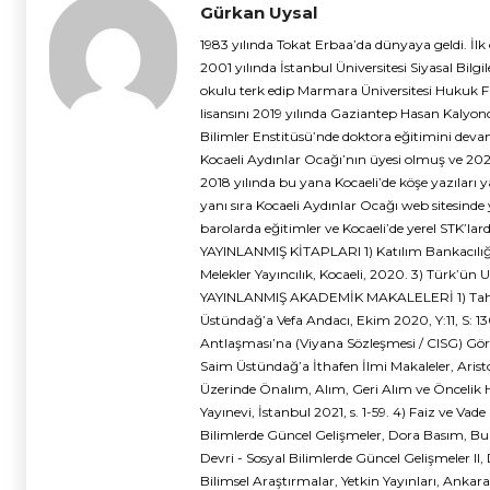
Gürkan Uysal
1983 yılında Tokat Erbaa’da dünyaya geldi. İlk
2001 yılında İstanbul Üniversitesi Siyasal Bi
okulu terk edip Marmara Üniversitesi Hukuk F
lisansını 2019 yılında Gaziantep Hasan Kalyonc
Bilimler Enstitüsü’nde doktora eğitimini devam 
Kocaeli Aydınlar Ocağı’nın üyesi olmuş ve 2023
2018 yılında bu yana Kocaeli’de köşe yazıları 
yanı sıra Kocaeli Aydınlar Ocağı web sitesind
barolarda eğitimler ve Kocaeli’de yerel STK’lar
YAYINLANMIŞ KİTAPLARI 1) Katılım Bankacılığı,
Melekler Yayıncılık, Kocaeli, 2020. 3) Türk’ün
YAYINLANMIŞ AKADEMİK MAKALELERİ 1) Tahkim 
Üstündağ’a Vefa Andacı, Ekim 2020, Y:11, S: 130, 
Antlaşması’na (Viyana Sözleşmesi / CISG) Göre 
Saim Üstündağ’a İthafen İlmi Makaleler, Aristo
Üzerinde Önalım, Alım, Geri Alım ve Öncelik Ha
Yayınevi, İstanbul 2021, s. 1-59. 4) Faiz ve Vad
Bilimlerde Güncel Gelişmeler, Dora Basım, Burs
Devri - Sosyal Bilimlerde Güncel Gelişmeler II,
Bilimsel Araştırmalar, Yetkin Yayınları, Ankara,