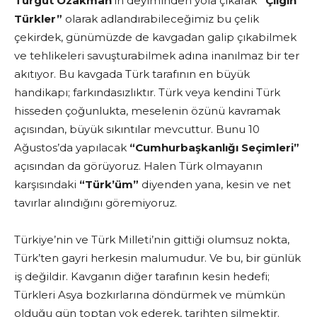
Turgut Özakman
’ın deyiminden yola çıkarak
“Çılgın
Türkler”
olarak adlandırabileceğimiz bu çelik
çekirdek, günümüzde de kavgadan galip çıkabilmek
ve tehlikeleri savuşturabilmek adına inanılmaz bir ter
akıtıyor. Bu kavgada Türk tarafının en büyük
handikapı; farkındasızlıktır. Türk veya kendini Türk
hisseden çoğunlukta, meselenin özünü kavramak
açısından, büyük sıkıntılar mevcuttur. Bunu 10
Ağustos’da yapılacak
“Cumhurbaşkanlığı Seçimleri”
açısından da görüyoruz. Halen Türk olmayanın
karşısındaki
“Türk’üm”
diyenden yana, kesin ve net
tavırlar alındığını göremiyoruz.
Türkiye’nin ve Türk Milleti’nin gittiği olumsuz nokta,
Türk’ten gayri herkesin malumudur. Ve bu, bir günlük
iş değildir. Kavganın diğer tarafının kesin hedefi;
Türkleri Asya bozkırlarına döndürmek ve mümkün
olduğu gün toptan yok ederek, tarihten silmektir.