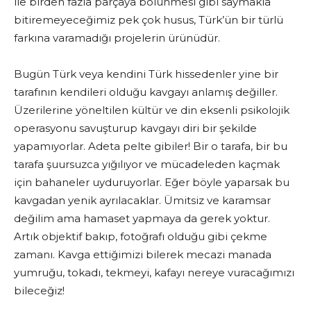
ile birden fazla parçaya bölünmesi gibi saymakla
bitiremeyeceğimiz pek çok husus, Türk’ün bir türlü
farkına varamadığı projelerin ürünüdür.
Bugün Türk veya kendini Türk hissedenler yine bir
tarafının kendileri olduğu kavgayı anlamış değiller.
Üzerilerine yöneltilen kültür ve din eksenli psikolojik
operasyonu savuşturup kavgayı diri bir şekilde
yapamıyorlar. Adeta pelte gibiler! Bir o tarafa, bir bu
tarafa şuursuzca yığılıyor ve mücadeleden kaçmak
için bahaneler uyduruyorlar. Eğer böyle yaparsak bu
kavgadan yenik ayrılacaklar. Ümitsiz ve karamsar
değilim ama hamaset yapmaya da gerek yoktur.
Artık objektif bakıp, fotoğrafı olduğu gibi çekme
zamanı. Kavga ettiğimizi bilerek mecazi manada
yumruğu, tokadı, tekmeyi, kafayı nereye vuracağımızı
bileceğiz!