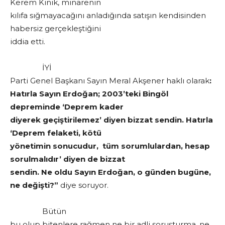
Kerem Kınık, minarenin
kılıfa sığmayacağını anladığında satışın kendisinden
habersiz gerçekleştiğini
iddia etti.
İYİ
Parti Genel Başkanı Sayın Meral Akşener haklı olarak
:
Hatırla Sayın Erdoğan; 2003’teki Bingöl
depreminde ‘Deprem kader
diyerek geçiştirilemez’ diyen bizzat sendin. Hatırla
‘Deprem felaketi, kötü
yönetimin sonucudur, tüm sorumlulardan, hesap
sorulmalıdır’ diyen de bizzat
sendin. Ne oldu Sayın Erdoğan, o günden bugüne,
ne değişti?”
diye soruyor.
Bütün
bu olup bitenlere rağmen ne bir adli soruşturma, ne