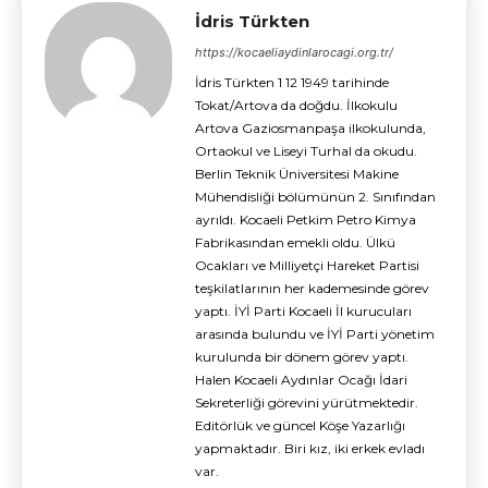
İdris Türkten
https://kocaeliaydinlarocagi.org.tr/
İdris Türkten 1 12 1949 tarihinde
Tokat/Artova da doğdu. İlkokulu
Artova Gaziosmanpaşa ilkokulunda,
Ortaokul ve Liseyi Turhal da okudu.
Berlin Teknik Üniversitesi Makine
Mühendisliği bölümünün 2. Sınıfından
ayrıldı. Kocaeli Petkim Petro Kimya
Fabrikasından emekli oldu. Ülkü
Ocakları ve Milliyetçi Hareket Partisi
teşkilatlarının her kademesinde görev
yaptı. İYİ Parti Kocaeli İl kurucuları
arasında bulundu ve İYİ Parti yönetim
kurulunda bir dönem görev yaptı.
Halen Kocaeli Aydınlar Ocağı İdari
Sekreterliği görevini yürütmektedir.
Editörlük ve güncel Köşe Yazarlığı
yapmaktadır. Biri kız, iki erkek evladı
var.