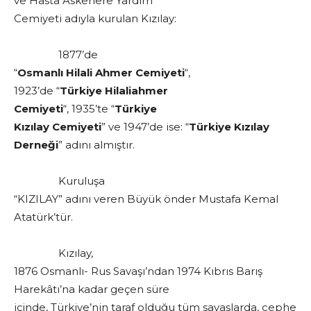
ve Hasta Askerlere Yardım
Cemiyeti adıyla kurulan Kızılay:
1877’de
“
Osmanlı Hilali Ahmer Cemiyeti
“,
1923’de “
Türkiye Hilaliahmer
Cemiyeti
“, 1935’te “
Türkiye
Kızılay Cemiyeti
” ve 1947’de ise: “
Türkiye Kızılay
Derneği
” adını almıştır.
Kuruluşa
“KIZILAY” adını veren Büyük önder Mustafa Kemal
Atatürk’tür.
Kızılay,
1876 Osmanlı- Rus Savaşı’ndan 1974 Kıbrıs Barış
Harekâtı’na kadar geçen süre
içinde, Türkiye’nin taraf olduğu tüm savaşlarda, cephe