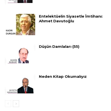
Entelektüelin Siyasetle İmtihanı:
Ahmet Davutoğlu
Düşün Damlaları (55)
Neden Kitap Okumalıyız