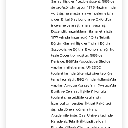
Sanayi İlişkileri" teziyle doçent, 1988'de
de profesör olmuştur. 1976 Haziranında
yurt dışına araştırma ve inceleme için
giden Erkal 6 ay Londra ve Oxford'ta
inceleme ve araştırmalar yapmış,
Doçentlik hazırlıklarını ikmal etmiştir.
1977 yılında hazırladığı "Orta Teknik
Eğitim-Sanayi İlişkileri" isimli Eğitim
Sosyolojisi ve Eğitim Ekonomisi ağırlıklı
tezle Doçent olmuştur. 1988'de
Paris'de, 1989'da Yugoslavya Bled'de
yapılan milletlerarası UNESCO
toplantılarında ülkemizi birer tebliğle
temsil etmiştir. 1992 Yılında Hollanda'da
yapılan Avrupa Konseyi'nin "Avrupa'da
Etnik ve Cemaat İlişkileri" konulu
toplantısına tebliğle katılmıştır.
İstanbul Üniversitesi İktisat Fakültesi
dışında dönem dönem Harp
Akademilerinde, Gazi Üniversitesi'nde,
Karadeniz Teknik (İktisadi ve İdari
Bilimler Yüksek Okulu) ve Marmara