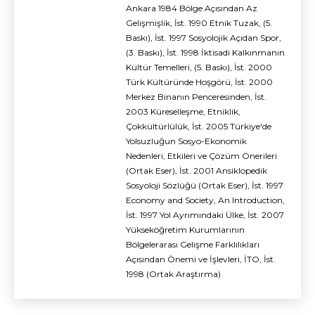
Ankara 1984 Bölge Açısından Az
Gelişmişlik, İst. 1990 Etnik Tuzak, (5.
Baskı), İst. 1997 Sosyolojik Açıdan Spor,
(3. Baskı), İst. 1998 İktisadi Kalkınmanın
Kültür Temelleri, (5. Baskı), İst. 2000
Türk Kültüründe Hoşgörü, İst. 2000
Merkez Binanın Penceresinden, İst.
2003 Küreselleşme, Etniklik,
Çokkültürlülük, İst. 2005 Türkiye'de
Yolsuzluğun Sosyo-Ekonomik
Nedenleri, Etkileri ve Çözüm Önerileri
(Ortak Eser), İst. 2001 Ansiklopedik
Sosyoloji Sözlüğü (Ortak Eser), İst. 1997
Economy and Society, An Introduction,
İst. 1997 Yol Ayrımındaki Ülke, İst. 2007
Yükseköğretim Kurumlarının
Bölgelerarası Gelişme Farklılıkları
Açısından Önemi ve İşlevleri, İTO, İst.
1998 (Ortak Araştırma)