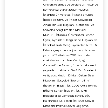
Üniversitelerinde de derslere girmiştir ve
konferansçı olarak bulunmuştur.
İstanbul Üniversitesi İktisat Fakültesi
İktisat Bölümü ve İktisat Sosyolojisi
Anabilim Dalı Başkanı, Metodoloji ve
Sosyoloji Araştırmaları Merkezi
Müdürü, İstanbul Üniversitesi Senato
Üyesi, Aydınlar Ocağı Genel Başkanı ve
İstanbul Türk Ocağı üyesi olan Prof. Dr.
Erkal'ın yayımlanmış ve bir çok baskı
yapmış 15 kitabı ve 700 civarında
makalesi vardır. Halen Yeniçağ
Gazetesi'nde Pazar günleri makaleleri
yayımlanmaktadır. Prof. Dr. Erkal evli
ve üç çocukludur. Dikkat Çeken Bazı
Kitapları : Sosyoloji (Toplumbilimi)
(İlaveli 14. Baskı), İst. 2009 Orta Teknik
Eğitim-Sanayi İlişkileri, İst. 1978
Bölgelerarası Dengesizlik ve Doğu
Kalkınması,(2. Baskı), İst. 1978 Sosyal
Meselelerimiz ve Sosyal Değişme,