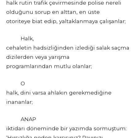
halk rutin trafik çevirmesinde polise nereli
olduğunu sorup en alttan, en üste
otoriteye biat edip, yaltaklanmaya çalışanlar;
Halk,
cehaletin hadsizliğinden izlediği salak saçma
dizilerden veya yarışma
programlarından mutlu olanlar;
O
halk, dini varsa ahlakın gerekmediğine
inananlar;
ANAP
iktidarı döneminde bir yazımda sormuştum:
‘Hırsızlığa neden karşısınız? Payınızı