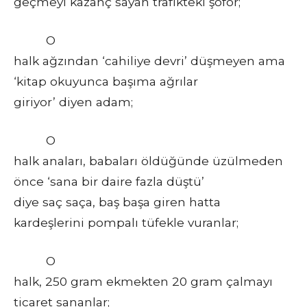
geçmeyi kazanç sayan trafikteki şoför;
O
halk ağzından ‘cahiliye devri’ düşmeyen ama
‘kitap okuyunca başıma ağrılar
giriyor’ diyen adam;
O
halk anaları, babaları öldüğünde üzülmeden
önce ‘sana bir daire fazla düştü’
diye saç saça, baş başa giren hatta
kardeşlerini pompalı tüfekle vuranlar;
O
halk, 250 gram ekmekten 20 gram çalmayı
ticaret sananlar;