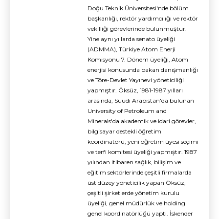
Doğu Teknik Üniversitesi'nde bölüm
başkanlığı, rektör yardımcılığı ve rektör
vekilliği görevlerinde bulunmuştur.
Yine aynı yıllarda senato üyeliği
(ADMMA), Türkiye Atom Enerji
Komisyonu 7. Dönem üyeliği, Atom
enerjisi konusunda bakan danışmanlığı
ve Töre-Devlet Yayınevi yöneticiliği
yapmıştır. Öksüz, 1981-1987 yılları
arasında, Suudi Arabistan'da bulunan
University of Petroleum and
Minerals'da akademik ve idari görevler,
bilgisayar destekli öğretim
koordinatörü, yeni öğretim üyesi seçimi
ve terfi komitesi üyeliği yapmıştır. 1987
yılından itibaren sağlık, bilişim ve
eğitim sektörlerinde çeşitli firmalarda
üst düzey yöneticilik yapan Öksüz,
çeşitli şirketlerde yönetim kurulu
üyeliği, genel müdürlük ve holding
genel koordinatörlüğü yaptı. İskender