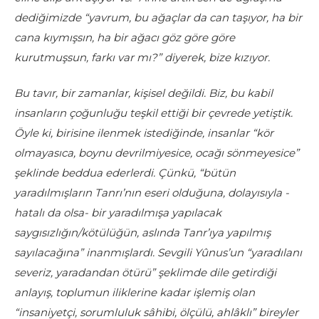
dediğimizde “yavrum, bu ağaçlar da can taşıyor, ha bir
cana kıymışsın, ha bir ağacı göz göre göre
kurutmuşsun, farkı var mı?” diyerek, bize kızıyor.
Bu tavır, bir zamanlar, kişisel değildi. Biz, bu kabil
insanların çoğunluğu teşkil ettiği bir çevrede yetiştik.
Öyle ki, birisine ilenmek istediğinde, insanlar “kör
olmayasıca, boynu devrilmiyesice, ocağı sönmeyesice”
şeklinde beddua ederlerdi. Çünkü, “bütün
yaradılmışların Tanrı’nın eseri olduğuna, dolayısıyla -
hatalı da olsa- bir yaradılmışa yapılacak
saygısızlığın/kötülüğün, aslında Tanr’ıya yapılmış
sayılacağına” inanmışlardı. Sevgili Yûnus’un “yaradılanı
severiz, yaradandan ötürü” şeklimde dile getirdiği
anlayış, toplumun iliklerine kadar işlemiş olan
“insaniyetçi, sorumluluk sâhibi, ölçülü, ahlâklı” bireyler