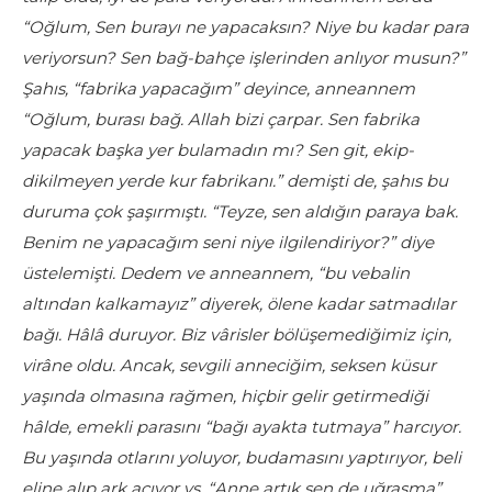
“Oğlum, Sen burayı ne yapacaksın? Niye bu kadar para
veriyorsun? Sen bağ-bahçe işlerinden anlıyor musun?”
Şahıs, “fabrika yapacağım” deyince, anneannem
“Oğlum, burası bağ. Allah bizi çarpar. Sen fabrika
yapacak başka yer bulamadın mı? Sen git, ekip-
dikilmeyen yerde kur fabrikanı.” demişti de, şahıs bu
duruma çok şaşırmıştı. “Teyze, sen aldığın paraya bak.
Benim ne yapacağım seni niye ilgilendiriyor?” diye
üstelemişti. Dedem ve anneannem, “bu vebalin
altından kalkamayız” diyerek, ölene kadar satmadılar
bağı. Hâlâ duruyor. Biz vârisler bölüşemediğimiz için,
virâne oldu. Ancak, sevgili anneciğim, seksen küsur
yaşında olmasına rağmen, hiçbir gelir getirmediği
hâlde, emekli parasını “bağı ayakta tutmaya” harcıyor.
Bu yaşında otlarını yoluyor, budamasını yaptırıyor, beli
eline alıp ark açıyor vs. “Anne artık sen de uğraşma”