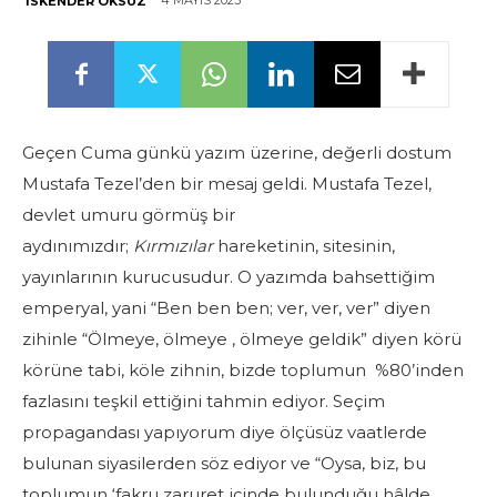
4 MAYIS 2023
İSKENDER ÖKSÜZ
Geçen Cuma günkü yazım üzerine, değerli dostum
Mustafa Tezel’den bir mesaj geldi. Mustafa Tezel,
devlet umuru görmüş bir
aydınımızdır;
Kırmızılar
hareketinin, sitesinin,
yayınlarının kurucusudur. O yazımda bahsettiğim
emperyal, yani “Ben ben ben; ver, ver, ver” diyen
zihinle “Ölmeye, ölmeye , ölmeye geldik” diyen körü
körüne tabi, köle zihnin, bizde toplumun %80’inden
fazlasını teşkil ettiğini tahmin ediyor. Seçim
propagandası yapıyorum diye ölçüsüz vaatlerde
bulunan siyasilerden söz ediyor ve “Oysa, biz, bu
toplumun ‘fakru zaruret içinde bulunduğu hâlde,