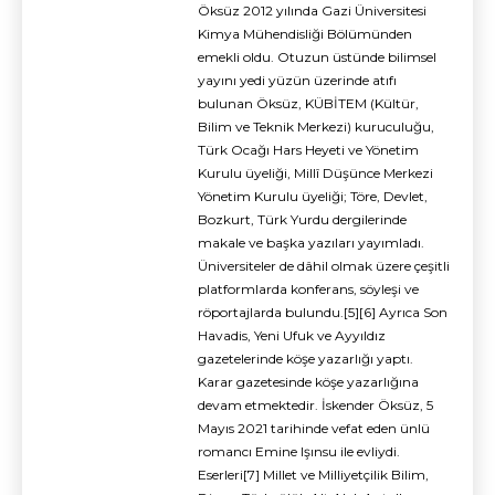
Öksüz 2012 yılında Gazi Üniversitesi
Kimya Mühendisliği Bölümünden
emekli oldu. Otuzun üstünde bilimsel
yayını yedi yüzün üzerinde atıfı
bulunan Öksüz, KÜBİTEM (Kültür,
Bilim ve Teknik Merkezi) kuruculuğu,
Türk Ocağı Hars Heyeti ve Yönetim
Kurulu üyeliği, Millî Düşünce Merkezi
Yönetim Kurulu üyeliği; Töre, Devlet,
Bozkurt, Türk Yurdu dergilerinde
makale ve başka yazıları yayımladı.
Üniversiteler de dâhil olmak üzere çeşitli
platformlarda konferans, söyleşi ve
röportajlarda bulundu.[5][6] Ayrıca Son
Havadis, Yeni Ufuk ve Ayyıldız
gazetelerinde köşe yazarlığı yaptı.
Karar gazetesinde köşe yazarlığına
devam etmektedir. İskender Öksüz, 5
Mayıs 2021 tarihinde vefat eden ünlü
romancı Emine Işınsu ile evliydi.
Eserleri[7] Millet ve Milliyetçilik Bilim,