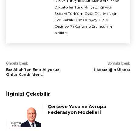
Din ve Türkçülük Alt Akıl: Aptallar ve
Diktatörler Türk Milliyetçiliği Fikir
Sistemi Türk'üm Özür Dilerim Niçin
Geri Kaldık? Çin Dünyayı Ele Mi
Geçiriyor? (Konuralp Ercilasun ile
birlikte)
Önceki İçerik
Sonraki İçerik
Biz Allah’tan Emir Alıyoruz,
İlkesizliğin Ülkesi
Onlar Kandil’den…
İlginizi Çekebilir
Çerçeve Yasa ve Avrupa
Federasyon Modelleri