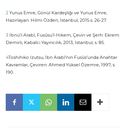
2
Yunus Emre, Gönül Kardeşliği ve Yunus Emre,
Hazırlayan: Hilmi Özden, İstanbul, 2015.s. 26-27.
3
İbnü’l-Arabî, Fusûsu’l-Hikem, Çeviri ve Şerh: Ekrem
Demirli, Kabalcı Yayıncılık, 2013, İstanbul, s. 85.
4
Toshihiko Izutsu, İbn Arabî’nin Fusûs’unda Anahtar
Kavramlar, Çeviren: Ahmed Yüksel Özemre, 1997, s.
190.