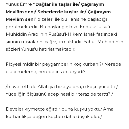
Yunus Emre
“Dağlar ile taşlar ile/ Çağırayım
Mevlâm seni/ Seherlerde kuşlar ile/ Çağırayım
Mevlâm seni
” dizeleri ile bu ilahisine başladığı
görülmektedir. Bu başlangıç bize Endülüslü sufi
Muhiddin Arabi’nin Fusûsu’l-Hikem İshak faslındaki
şiirinin mısralarını çağrıştırmaktadır. Yahut Muhiddin’in
sözleri Yunus’u hatırlatmaktadır:
Fidyesi midir bir peygamberin koç kurbanı?/ Nerede
o acı meleme, nerede insan feryadı?
/İnayet etti de Allah ya bize ya ona, o koçu yüceltti /
Yüceliğin ölçüsünü acep nasıl bir terazide tarttı? /
Develer kıymetçe ağırdır buna kuşku yoktu/ Ama
kurbanlıkça değeri koçtan daha düşük oldu/