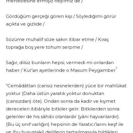
mertebesine ermişiz hepimiz de /
Gördüğüm gerçeği gören kişi / Söylediğimi görür
açıkta ve gizlide /
Sözüme muhalif söze sakın itibar etme / Kıraç
toprağa boş yere tohum serpme /
Sağır, dilsiz bunların hepsi; vermedi mi onlardan
3
haber / Kur’an ayetlerinde o Masum Peygamber
“Cemâdâttan (cansız nesnelerden) yüce bir mahlûkat
yoktur (Daha üstün yaratık yoktur donuktan
(cansızdan) öte). Ondan sonra da kadir ve kıymet
dereceleri itibâriyle bitkiler gelir. Bitkilerden sonra
gelenler de his sâhibi olanlardır (yâni hayvanlardır).
(Bu üç sınıf varlığın) hepsinin de Yaratıcı’larını keşf ile
ve (bu husustaki) delillerin tartışılmasıyla bildikleri