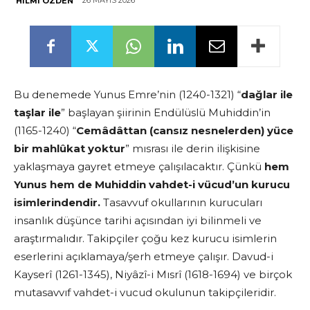
26 MAYIS 2026
HILMI ÖZDEN
Bu denemede Yunus Emre’nin (1240-1321) “
dağlar ile
taşlar ile
” başlayan şiirinin Endülüslü Muhiddin’in
(1165-1240) “
Cemâdâttan (cansız nesnelerden) yüce
bir mahlûkat yoktur
” mısrası ile derin ilişkisine
yaklaşmaya gayret etmeye çalışılacaktır. Çünkü
hem
Yunus hem de Muhiddin vahdet-i vücud’un kurucu
isimlerindendir.
Tasavvuf okullarının kurucuları
insanlık düşünce tarihi açısından iyi bilinmeli ve
araştırmalıdır. Takipçiler çoğu kez kurucu isimlerin
eserlerini açıklamaya/şerh etmeye çalışır. Davud-i
Kayserî (1261-1345), Niyâzî-i Mısrî (1618-1694) ve birçok
mutasavvıf vahdet-i vucud okulunun takipçileridir.