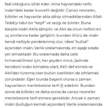
faal olduğunu izhâr eder. Ama hayvandaki nefis
insân’daki kadar kuvvetli değildir. Cansız nesneler,
bitkiler ve hayvanlar akla sâhip olmadıklarından Allah
Teâlâ’yı tabiî bir “keşif” ve sezgi ile bilirler. Buna
karşılık insân Akl’a sâhiptir; ve Akıl da onun nefsini en
uç sınırlarına kadar geliştirir; bundan ötürü de insân
kendi nefsiyle perdelenmiş olur. İdeal “kulluk”
açısından insân, Varlık sıralamasında, en aşağı sırada
yer almaktadır. Bu sıralamada daha üste
tırmanabilmesi için, her şeyden önce, (aslında
kendisini insân kılmakta olan) Akl’ı def etmek ve
Akıl’dan türemiş olan bütün özellikleri de sıfırlamak
zorundadır. Eğer bunda başarılı olursa o zaman
hayvanların mertebesine terfi (!) edebilir. Bundan
sonra da bitkiler ve daha sonra da cansız nesneler
mertebesine terfi etmesi gereklidir. Ancak o zaman
insân (kulluğun kemâli açısından) Varlık sıralamasında