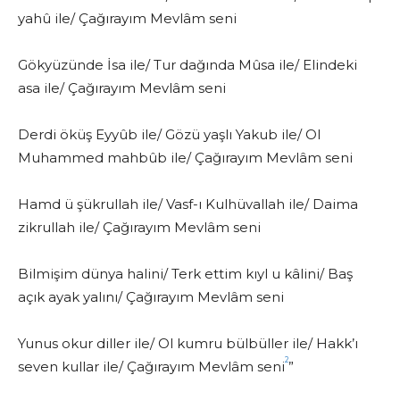
yahû ile/ Çağırayım Mevlâm seni
Gökyüzünde İsa ile/ Tur dağında Mûsa ile/ Elindeki
asa ile/ Çağırayım Mevlâm seni
Derdi öküş Eyyûb ile/ Gözü yaşlı Yakub ile/ Ol
Muhammed mahbûb ile/ Çağırayım Mevlâm seni
Hamd ü şükrullah ile/ Vasf-ı Kulhüvallah ile/ Daima
zikrullah ile/ Çağırayım Mevlâm seni
Bilmişim dünya halini/ Terk ettim kıyl u kâlini/ Baş
açık ayak yalını/ Çağırayım Mevlâm seni
Yunus okur diller ile/ Ol kumru bülbüller ile/ Hakk’ı
2
seven kullar ile/ Çağırayım Mevlâm seni
”