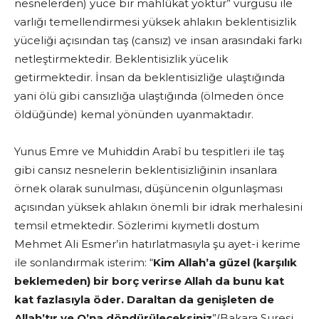
nesnelerden) yüce bir mahlûkat yoktur” vurgusu ile
varlığı temellendirmesi yüksek ahlakın beklentisizlik
yüceliği açısından taş (cansız) ve insan arasındaki farkı
netleştirmektedir. Beklentisizlik yücelik
getirmektedir. İnsan da beklentisizliğe ulaştığında
yani ölü gibi cansızlığa ulaştığında (ölmeden önce
öldüğünde) kemal yönünden uyanmaktadır.
Yunus Emre ve Muhiddin Arabî bu tespitleri ile taş
gibi cansız nesnelerin beklentisizliğinin insanlara
örnek olarak sunulması, düşüncenin olgunlaşması
açısından yüksek ahlakın önemli bir idrak merhalesini
temsil etmektedir. Sözlerimi kıymetli dostum
Mehmet Ali Esmer’in hatırlatmasıyla şu ayet-i kerime
ile sonlandırmak isterim: “
Kim Allah’a güzel (karşılık
beklemeden) bir borç verirse Allah da bunu kat
kat fazlasıyla öder. Daraltan da genişleten de
Allah’tır ve O’na döndürüleceksiniz
”(Bakara Suresi,