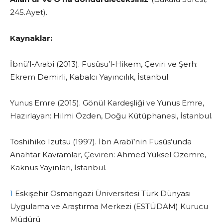
245.Ayet).
Kaynaklar:
İbnü’l-Arabî (2013). Fusûsu’l-Hikem, Çeviri ve Şerh:
Ekrem Demirli, Kabalcı Yayıncılık, İstanbul.
Yunus Emre (2015). Gönül Kardeşliği ve Yunus Emre,
Hazırlayan: Hilmi Özden, Doğu Kütüphanesi, İstanbul.
Toshihiko Izutsu (1997). İbn Arabî’nin Fusûs’unda
Anahtar Kavramlar, Çeviren: Ahmed Yüksel Özemre,
Kaknüs Yayınları, İstanbul.
1
Eskişehir Osmangazi Üniversitesi Türk Dünyası
Uygulama ve Araştırma Merkezi (ESTÜDAM) Kurucu
Müdürü