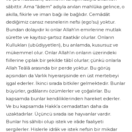
sâbittir. Ama “âdem” adıyla anılan mahlûka gelince, o
akılla, fikirle ve iman bağı ile bağlıdır. Cemâdât
dediğimiz cansız nesnelerin nefsi (ego’su) yoktur.
Bundan dolayıdır ki onlar Allah’ın emirlerine mutlak
sûrette ve kayıtsız-şartsız itaatkâr olurlar. Onların
Kullukları (ubûdiyyetleri), bu anlamda, kusursuz ve
mükemmel olur. Onlar Allah’ın onların üzerindeki
fiillerine çıplak bir şekilde tâbî olurlar; çünkü onlarla
Allah Teâlâ arasında bir perde yoktur. Bu görüş
açısından da Varlık hiyerarşisinde en üst mertebeyi
işgal ederler. İkinci sırada bitkiler gelmektedir. Bunlar
büyürler, gıdâlarını özümlerler ve çoğalırlar. Bu
kapsamda bunlar kendiliklerinden hareket ederler.
Ve bu kapsamda Hakk’a cemadattan daha da
uzaktadırlar. Üçüncü sırada ise hayvanlar vardır.
Bunlar his sâhibi olup istek ve irâde faaliyeti
sergilerler. Hislerle idrâk ve istek nefsin bir mikdar