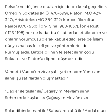
Felsefe ve düşünce okulları için de bu kural geçerlidir.
Örneğin: Sokrates (M.Ö. 470–399), Platon (M.Ö 427-
347), Aristoteles (MÖ 384-322) kurucu filozoftur.
Farabi (870- 950), İbn-i Sina (980-1037), İbn-i Rüşt
(1126-1198) her ne kadar bu üstatlardan etkilendiler ve
onların yorumcusu olarak kabul edildilerse de İslam
dünyasına has felsefî yol ve yöntemlerini de
kurmuşlardır. Batıda bilinen felsefecilerin çoğu
Sokrates ve Platon’a dipnot düşmektedir.
Vahdet-i Vucud’un zirve şahsiyetlerinden Yunus’un
ilahisi şu satırlardan oluşmaktadır:
“Dağlar ile taşlar ile/ Çağırayım Mevlâm seni/
Seherlerde kuşlar ile/ Çağırayım Mevlâm seni
Sular dibinde mahî ile/ Sahralarda ahû ile/ Abdal olup