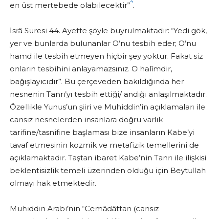
4
en üst mertebede olabilecektir”
.
İsrâ Suresi 44. Ayette şöyle buyrulmaktadır: “Yedi gök,
yer ve bunlarda bulunanlar O’nu tesbih eder; O’nu
hamd ile tesbih etmeyen hiçbir şey yoktur. Fakat siz
onların tesbihini anlayamazsınız. O halîmdir,
bağışlayıcıdır”. Bu çerçeveden bakıldığında her
nesnenin Tanrı’yı tesbih ettiği/ andığı anlaşılmaktadır.
Özellikle Yunus’un şiiri ve Muhiddin’in açıklamaları ile
cansız nesnelerden insanlara doğru varlık
tarifine/tasnifine başlaması bize insanların Kabe’yi
tavaf etmesinin kozmik ve metafizik temellerini de
açıklamaktadır. Taştan ibaret Kabe’nin Tanrı ile ilişkisi
beklentisizlik temeli üzerinden olduğu için Beytullah
olmayı hak etmektedir.
Muhiddin Arabi’nin “Cemâdâttan (cansız