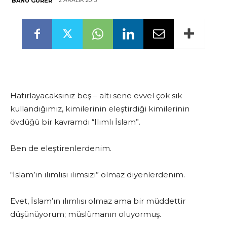
2 ARALIK 2013
BANU GÜRER
Hatırlayacaksınız beş – altı sene evvel çok sık
kullandığımız, kimilerinin eleştirdiği kimilerinin
övdüğü bir kavramdı “Ilımlı İslam”.
Ben de eleştirenlerdenim.
“İslam’ın ılımlısı ılımsızı” olmaz diyenlerdenim.
Evet, İslam’ın ılımlısı olmaz ama bir müddettir
düşünüyorum; müslümanın oluyormuş.