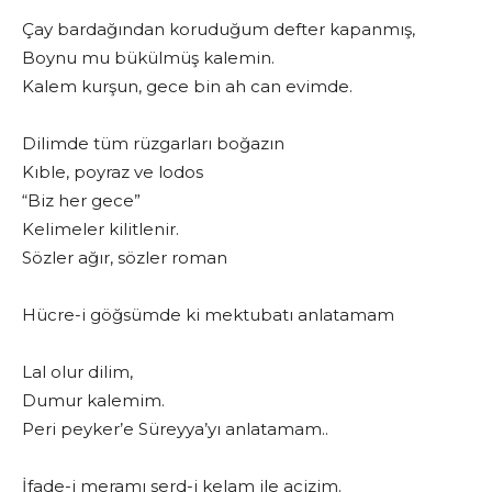
Çay bardağından koruduğum defter kapanmış,
Boynu mu bükülmüş kalemin.
Kalem kurşun, gece bin ah can evimde.
Dilimde tüm rüzgarları boğazın
Kıble, poyraz ve lodos
“Biz her gece”
Kelimeler kilitlenir.
Sözler ağır, sözler roman
Hücre-i göğsümde ki mektubatı anlatamam
Lal olur dilim,
Dumur kalemim.
Peri peyker’e Süreyya’yı anlatamam..
İfade-i meramı serd-i kelam ile acizim.