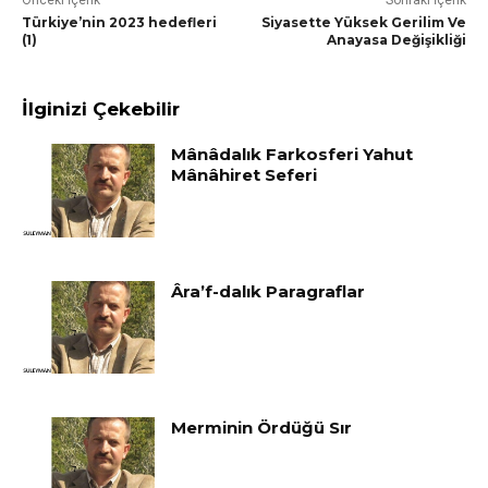
Önceki İçerik
Sonraki İçerik
Türkiye’nin 2023 hedefleri
Siyasette Yüksek Gerilim Ve
(1)
Anayasa Değişikliği
İlginizi Çekebilir
Mânâdalık Farkosferi Yahut
Mânâhiret Seferi
Âra’f-dalık Paragraflar
Merminin Ördüğü Sır