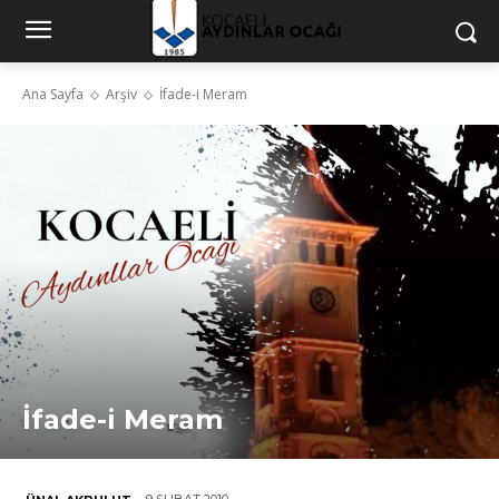
Ana Sayfa
Arşiv
İfade-i Meram
İfade-i Meram