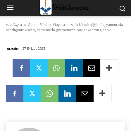
sandığımız kişileri, karşımızda
görmemizle başlar./Anton
Çehov
Ana Sayfa
Günün Sözü
Hayata karşı ilk küskünlüğümüz; yanımızda
sandığımız kişileri, karşımızda görmemizle başlar./Anton Çehov
27 EYLÜL 2023
ADMIN