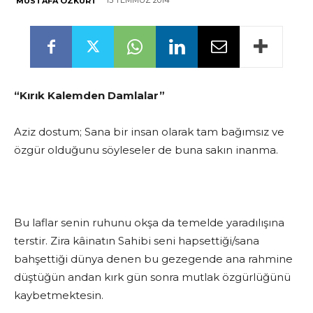
15 TEMMUZ 2014
MUSTAFA ÖZKURT
“Kırık Kalemden Damlalar”
Aziz dostum; Sana bir insan olarak tam bağımsız ve
özgür olduğunu söyleseler de buna sakın inanma.
Bu laflar senin ruhunu okşa da temelde yaradılışına
terstir. Zira kâinatın Sahibi seni hapsettiği/sana
bahşettiği dünya denen bu gezegende ana rahmine
düştüğün andan kırk gün sonra mutlak özgürlüğünü
kaybetmektesin.