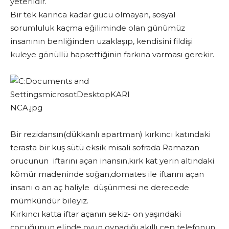
yeterlidir.
Bir tek karınca kadar gücü olmayan, sosyal
sorumluluk kaçma eğiliminde olan günümüz
insanının benliğinden uzaklaşıp, kendisini fildişi
kuleye gönüllü hapsettiğinin farkına varması gerekir.
Bir rezidansın(dükkanlı apartman) kırkıncı katındaki
terasta bir kuş sütü eksik misali sofrada Ramazan
orucunun iftarını açan inansın,kırk kat yerin altındaki
kömür madeninde soğan,domates ile iftarını açan
insanı o an aç haliyle düşünmesi ne derecede
mümkündür bileyiz.
Kırkıncı katta iftar açanın sekiz- on yaşındaki
çocuğunun elinde oyun oynadığı akıllı cep telefonun