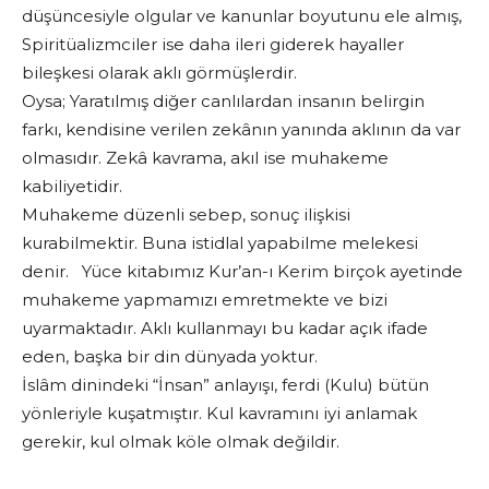
düşüncesiyle olgular ve kanunlar boyutunu ele almış,
Spiritüalizmciler ise daha ileri giderek hayaller
bileşkesi olarak aklı görmüşlerdir.
Oysa; Yaratılmış diğer canlılardan insanın belirgin
farkı, kendisine verilen zekânın yanında aklının da var
olmasıdır. Zekâ kavrama, akıl ise muhakeme
kabiliyetidir.
Muhakeme düzenli sebep, sonuç ilişkisi
kurabilmektir. Buna istidlal yapabilme melekesi
denir. Yüce kitabımız Kur’an-ı Kerim birçok ayetinde
muhakeme yapmamızı emretmekte ve bizi
uyarmaktadır. Aklı kullanmayı bu kadar açık ifade
eden, başka bir din dünyada yoktur.
İslâm dinindeki “İnsan” anlayışı, ferdi (Kulu) bütün
yönleriyle kuşatmıştır. Kul kavramını iyi anlamak
gerekir, kul olmak köle olmak değildir.