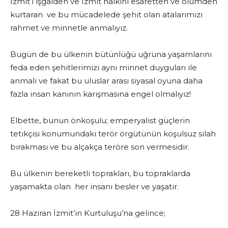
İzmit’i işgalden ve İzmit halkını esaretten ve ölümden
kurtaran ve bu mücadelede şehit olan atalarımızı
rahmet ve minnetle anmalıyız.
Bugün de bu ülkenin bütünlüğü uğruna yaşamlarını
feda eden şehitlerimizi aynı minnet duyguları ile
anmalı ve fakat bu uluslar arası siyasal oyuna daha
fazla insan kanının karışmasına engel olmalıyız!
Elbette, bunun önkoşulu; emperyalist güçlerin
tetikçisi konumundaki terör örgütünün koşulsuz silah
bırakması ve bu alçakça teröre son vermesidir.
Bu ülkenin bereketli toprakları, bu topraklarda
yaşamakta olan her insanı besler ve yaşatır.
28 Haziran İzmit’in Kurtuluşu’na gelince;