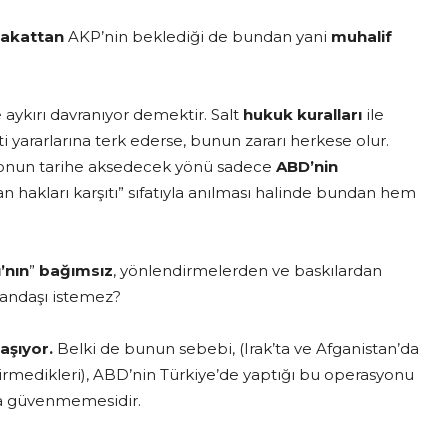
akattan
AKP’nin beklediği de bundan yani
muhalif
 aykırı davranıyor demektir. Salt
hukuk kuralları
ile
rti yararlarına terk ederse, bunun zararı herkese olur.
syonun tarihe aksedecek yönü sadece
ABD’nin
n hakları karşıtı” sıfatıyla anılması halinde bundan hem
’nın
”
bağımsız
, yönlendirmelerden ve baskılardan
tandaşı istemez?
aşıyor.
Belki de bunun sebebi, (Irak’ta ve Afganistan’da
medikleri), ABD’nin Türkiye’de yaptığı bu operasyonu
ra güvenmemesidir.