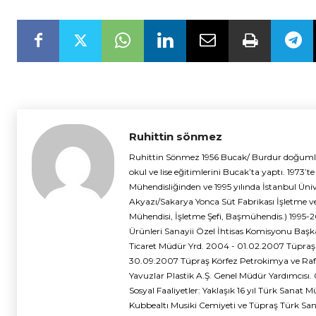
Ruhittin sönmez
Ruhittin Sönmez 1956 Bucak/ Burdur doğumludu
okul ve lise eğitimlerini Bucak’ta yaptı. 1973’
Mühendisliğinden ve 1995 yılında İstanbul Üni
Akyazı/Sakarya Yonca Süt Fabrikası İşletme v
Mühendisi, İşletme Şefi, Başmühendis.) 1995-
Ürünleri Sanayii Özel İhtisas Komisyonu Başk
Ticaret Müdür Yrd. 2004 - 01.02.2007 Tüpraş 
30.09.2007 Tüpraş Körfez Petrokimya ve Rafi
Yavuzlar Plastik A.Ş. Genel Müdür Yardımcısı
Sosyal Faaliyetler: Yaklaşık 16 yıl Türk Sanat Mü
Kubbealtı Musiki Cemiyeti ve Tüpraş Türk S