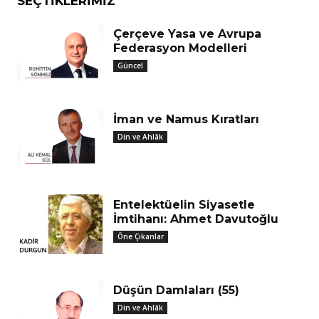
SEÇTIKLERIMIZ
Çerçeve Yasa ve Avrupa
Federasyon Modelleri
Güncel
İman ve Namus Kıratları
Din ve Ahlâk
Entelektüelin Siyasetle
İmtihanı: Ahmet Davutoğlu
Öne Çıkanlar
Düşün Damlaları (55)
Din ve Ahlâk