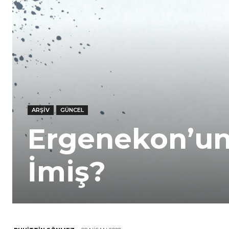
ARŞIV
GÜNCEL
Ergenekon’un
İmiş?