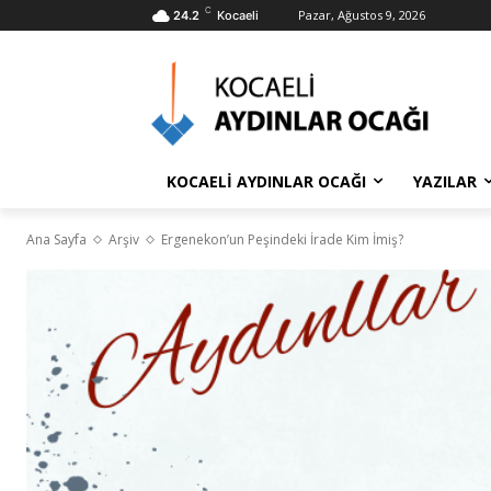
C
Pazar, Ağustos 9, 2026
24.2
Kocaeli
KOCAELİ AYDINLAR OCAĞI
YAZILAR
Ana Sayfa
Arşiv
Ergenekon’un Peşindeki İrade Kim İmiş?