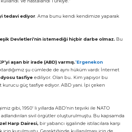
ullandı. Ve hastalandı Türkiye.”
yi tedavi ediyor
. Ama bunu kendi kendimize yaparak
şik Devletleri’nin istemediği hiçbir darbe olmaz.
Bu
yi aşan bir irade (ABD) varmış.
“
Ergenekon
aktardığımız şu cümlede de aynı hüküm vardı: İnternet
adyosu tasfiye
ediliyor. Olan bu.. Kim yapıyor bu
t kurucu güç tasfiye ediyor. ABD yani. İpi çeken
imiz gibi, 1950′ li yıllarda ABD’nin teşviki ile NATO
 adlandırılan sivil örgütler oluşturulmuştu. Bu kapsamda
zel Harp Dairesi,
bir yabancı işgalinde istilacılara karşı
k için kurulmuştu. Gerektiğinde kullanılması için de