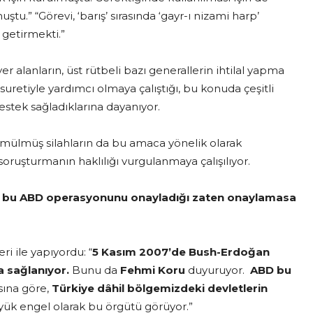
ştu.” “Görevi, ‘barış’ sırasında ‘gayr-ı nizami harp’
 getirmekti.”
er alanların, üst rütbeli bazı generallerin ihtilal yapma
suretiyle yardımcı olmaya çalıştığı, bu konuda çeşitli
estek sağladıklarına dayanıyor.
ömülmüş silahların da bu amaca yönelik olarak
 soruşturmanın haklılığı vurgulanmaya çalışılıyor.
e bu ABD operasyonunu onayladığı zaten onaylamasa
ri ile yapıyordu: “
5 Kasım 2007’de Bush-Erdoğan
 sağlanıyor.
Bunu da
Fehmi Koru
duyuruyor.
ABD bu
sına göre,
Türkiye dâhil bölgemizdeki devletlerin
k engel olarak bu örgütü görüyor.”