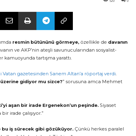
520
0
rımda
resmin bütününü görmeye,
özellikle de
davanın
anın ve AKP’nin ateşli savunucularından sosyalist-
ler kamuoyunda tartışma yarattı.
li Vatan gazetesinden Sanem Altan’a röportaj verdi
.
zerine gidiyor mu sizce?
” sorusuna amca Mehmet
i’yi aşan bir irade Ergenekon’un peşinde.
Siyaset
r irade çalışıyor.”
e bu iş sürecek gibi gözüküyor.
Çünkü herkes paralel