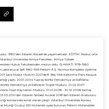
r. 1980’den itibaren Kocaeli’de yaşamaktadır. EĞİTİM: İlkokul, orta
te İstanbul Üniversitesi Kimya Fakültesi - Kimya Yüksek
versitesi Hukuk Fakültesinden mezun oldu. İŞ HAYATI: 1978-1980
e Laboratuvar Şefi 1980-1995 Petkim A.Ş. Yarımca Kompleksi (İşletme
2001 Satış Müdür Muavini 2001’de 8. Beş Yıllık Kalkınma Planı Kauçuk
anlığı yaptı. 2001-2004 Tüpraş Körfez Petrokimya ve Rafinerisi
Körfez Petrokimya ve Rafinerisi Ticaret Müdürü. 01.02.2007 -
nerisi İnsan Kaynakları Müdürü. 01.01.2008 - 30.10.2008 Yantaş
. 03.03.2010’den itibaren Serbest Avukat 2018’den itibaren Arabulucu
ziği korolarında korist olarak çalıştı. (İstanbul Üniversitesi Korosu,
anat Müziği Grubu) 250 Mühendis üyesi bulunan Petkim Mühendisler