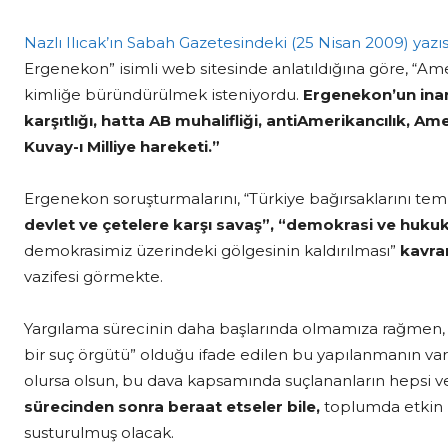
Nazlı Ilıcak’ın Sabah Gazetesindeki (25 Nisan 2009) yazıs
Ergenekon” isimli web sitesinde anlatıldığına göre, “Amer
kimliğe büründürülmek isteniyordu.
Ergenekon’un inan
karşıtlığı, hatta AB muhalifliği, antiAmerikancılık, Ame
Kuvay-ı Milliye hareketi.”
Ergenekon soruşturmalarını, “Türkiye bağırsaklarını temizl
devlet ve çetelere karşı savaş”, “demokrasi ve hukuk
demokrasimiz üzerindeki gölgesinin kaldırılması”
kavra
vazifesi görmekte.
Yargılama sürecinin daha başlarında olmamıza rağmen,
bir suç örgütü” olduğu ifade edilen bu yapılanmanın varl
olursa olsun, bu dava kapsamında suçlananların hepsi
sürecinden sonra beraat etseler bile,
toplumda etkin bi
susturulmuş olacak.