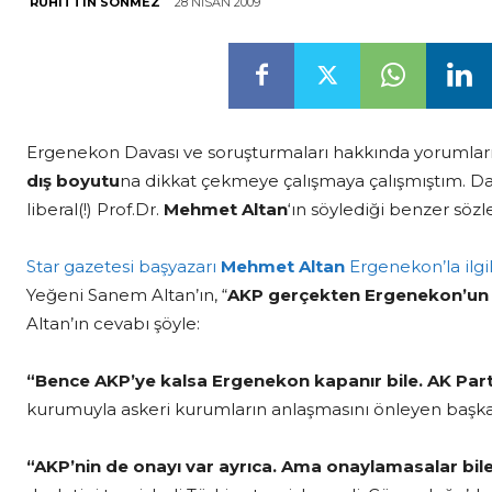
28 NISAN 2009
RUHITTIN SÖNMEZ
Ergenekon Davası ve soruşturmaları hakkında yorumla
dış boyutu
na dikkat çekmeye çalışmaya çalışmıştım. Dav
liberal(!) Prof.Dr.
Mehmet Altan
‘ın söylediği benzer söz
Star gazetesi başyazarı
Mehmet Altan
Ergenekon’la ilgi
Yeğeni Sanem Altan’ın, “
AKP gerçekten Ergenekon’un ü
Altan’ın cevabı şöyle:
“Bence AKP’ye kalsa Ergenekon kapanır bile. AK Part
kurumuyla askeri kurumların anlaşmasını önleyen başka bi
“AKP’nin de onayı var ayrıca. Ama onaylamasalar bil