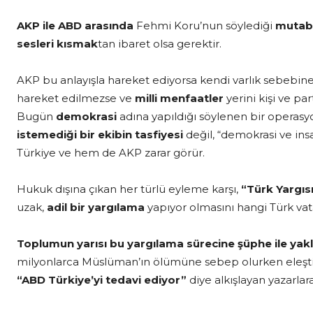
AKP ile ABD arasında
Fehmi Koru’nun söylediği
mutab
sesleri kısmak
tan ibaret olsa gerektir.
AKP bu anlayışla hareket ediyorsa kendi varlık sebebine
hareket edilmezse ve
milli menfaatler
yerini kişi ve pa
Bugün
demokrasi
adına yapıldığı söylenen bir opera
istemediği bir ekibin tasfiyesi
değil, “demokrasi ve insa
Türkiye ve hem de AKP zarar görür.
Hukuk dışına çıkan her türlü eyleme karşı,
“Türk Yargısı
uzak,
adil bir yargılama
yapıyor olmasını hangi Türk va
Toplumun yarısı bu yargılama sürecine şüphe ile yakl
milyonlarca Müslüman’ın ölümüne sebep olurken eleştir
“ABD Türkiye’yi tedavi ediyor”
diye alkışlayan yazarla