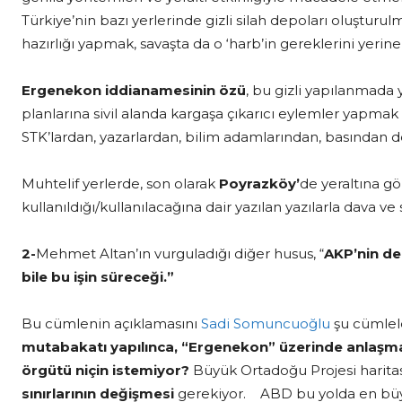
Türkiye’nin bazı yerlerinde gizli silah depoları oluşturulmu
hazırlığı yapmak, savaşta da o ‘harb’in gereklerini yerine
Ergenekon iddianamesinin özü
, bu gizli yapılanmada y
planlarına sivil alanda kargaşa çıkarıcı eylemler yapmak 
STK’lardan, yazarlardan, bilim adamlarından, basından d
Muhtelif yerlerde, son olarak
Poyrazköy’
de yeraltına g
kullanıldığı/kullanılacağına dair yazılan yazılarla dava ve
2-
Mehmet Altan’ın vurguladığı diğer husus, “
AKP’nin d
bile bu işin süreceği.”
Bu cümlenin açıklamasını
Sadi Somuncuoğlu
şu cümlele
mutabakatı yapılınca, “Ergenekon” üzerinde anlaşma
örgütü niçin istemiyor?
Büyük Ortadoğu Projesi harita
sınırlarının değişmesi
gerekiyor. ABD bu yolda en büyü