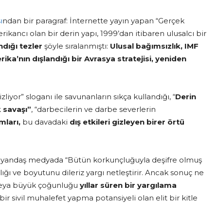
ı
ndan bir paragraf: İnternette yayın yapan “Gerçek
ikancı olan bir derin yapı, 1999’dan itibaren ulusalcı bir
dığı tezler
şöyle sıralanmıştı:
Ulusal bağımsızlık, IMF
rika’nın dışlandığı bir Avrasya stratejisi, yeniden
iyor” sloganı ile savunanların sıkça kullandığı, “
Derin
 savaşı”
, “darbecilerin ve darbe severlerin
mları,
bu davadaki
dış etkileri gizleyen birer örtü
 yandaş medyada “Bütün korkunçluğuyla deşifre olmuş
ığı ve boyutunu dileriz yargı netleştirir. Ancak sonuç ne
 veya büyük çoğunluğu
yıllar süren bir yargılama
r sivil muhalefet yapma potansiyeli olan elit bir kitle