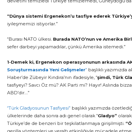
devletini temizledi Türkiye temizlemedi, Güneydoğu’da k
“Dünya sistemi Ergenekon’u tasfiye ederek
Türkiye’
iyileşmemizi istiyorlar.”
“Burası NATO ülkesi.
Burada NATO’nun ve Amerika Birle
sefer darbeyi yapamadılar, çünkü Amerika istemedi.”
1-
Demek ki, Ergenekon operasyonunun arkasında AKP’
Soruşturmasında Yeni Gelişmeler
“
başlıklı yazımızda 
Haber’de Zübeyir Kındıra’nın ifadesiyle, “
şimdi, Türk Gl
tasfiyeyi? Savcı Öz mü? AK Parti mi? Hayır! Aslında bizza
ABD’dir…”
“Türk Gladyosunun Tasfiyesi”
başlıklı yazımızda özetlediğ
ülkelerinde daha sonra adı genel olarak “
Gladyo”
olarak
Türkiye’de de benzeri bir teşkilatlanmaya girişilmişti.
“Ö
gerilla yöntemleri ve yeraltı etkinliğiyle mücadele etme