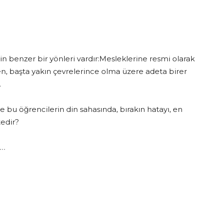
inin benzer bir yönleri vardır:Mesleklerine resmi olarak
iken, başta yakın çevrelerince olma üzere adeta birer
.
yle bu öğrencilerin din sahasında, bırakın hatayı, en
edir?
k…