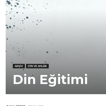
ARŞIV
DIN VE AHLÂK
Din Eğitimi