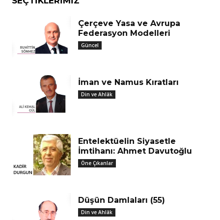
SEÇTIKLERIMIZ
Çerçeve Yasa ve Avrupa
Federasyon Modelleri
Güncel
İman ve Namus Kıratları
Din ve Ahlâk
Entelektüelin Siyasetle
İmtihanı: Ahmet Davutoğlu
Öne Çıkanlar
Düşün Damlaları (55)
Din ve Ahlâk