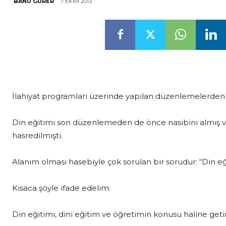
7 EKIM 2013
BANU GÜRER
İlahiyat programları üzerinde yapılan düzenlemelerden na
Din eğitimi son düzenlemeden de önce nasibini almış ve 
hasredilmişti.
Alanım olması hasebiyle çok sorulan bir sorudur: “Din eğit
Kısaca şöyle ifade edelim:
Din eğitimi, dini eğitim ve öğretimin konusu haline getir