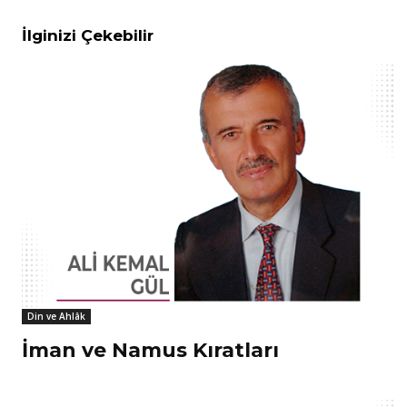
İlginizi Çekebilir
Din ve Ahlâk
İman ve Namus Kıratları