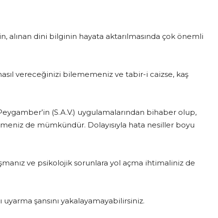
in, alınan dini bilginin hayata aktarılmasında çok önemli
nasıl vereceğinizi bilememeniz ve tabir-i caizse, kaş
 Peygamber’in (S.A.V.) uygulamalarından bihaber olup,
rmeniz de mümkündür. Dolayısıyla hata nesiller boyu
şmanız ve psikolojik sorunlara yol açma ihtimaliniz de
rı uyarma şansını yakalayamayabilirsiniz.