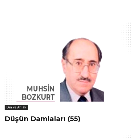
Din ve Ahlâk
Düşün Damlaları (55)