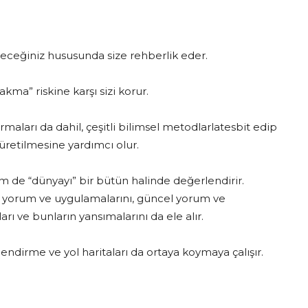
vereceğiniz hususunda size rehberlik eder.
kma” riskine karşı sizi korur.
maları da dahil, çeşitli bilimsel metodlarlatesbit edip
üretilmesine yardımcı olur.
m de “dünyayı” bir bütün halinde değerlendirir.
tü yorum ve uygulamalarını, güncel yorum ve
ı ve bunların yansımalarını da ele alır.
dirme ve yol haritaları da ortaya koymaya çalışır.