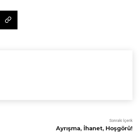
Sonraki İçerik
Ayrışma, İhanet, Hoşgörü!