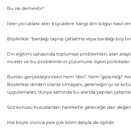
Bu ne demektir?
İster çocuklara ister büyüklere hangi dini bilgiyi nasıl 
Böylelikle “bardağı taşırıp çatlatma veya bardağı boş bıra
Din eğitimi sahasında toplumsal problemleri, alan araştır
inceler ve bu problemlerin çözümüne ilişkin politikalar 
Bunları gerçekleştirirken hem “dini”, hem “geleneği” he
Böylelikle dinden olanla olmayanı, geleneğin iyi ve kö
uygulamaları, dünya sathında bu alanda yapılan çalışmalar
Söz konusu hususlardan hareketle geleceğe dair değerlen
Hal böyle olunca pek çok bilim dalıyla da ilgilidir.