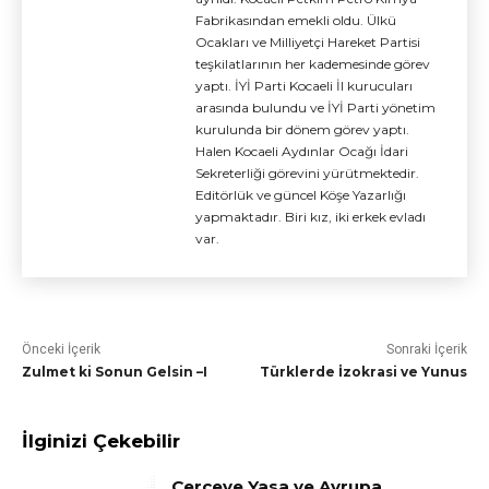
Fabrikasından emekli oldu. Ülkü
Ocakları ve Milliyetçi Hareket Partisi
teşkilatlarının her kademesinde görev
yaptı. İYİ Parti Kocaeli İl kurucuları
arasında bulundu ve İYİ Parti yönetim
kurulunda bir dönem görev yaptı.
Halen Kocaeli Aydınlar Ocağı İdari
Sekreterliği görevini yürütmektedir.
Editörlük ve güncel Köşe Yazarlığı
yapmaktadır. Biri kız, iki erkek evladı
var.
Önceki İçerik
Sonraki İçerik
Zulmet ki Sonun Gelsin –I
Türklerde İzokrasi ve Yunus
İlginizi Çekebilir
Çerçeve Yasa ve Avrupa