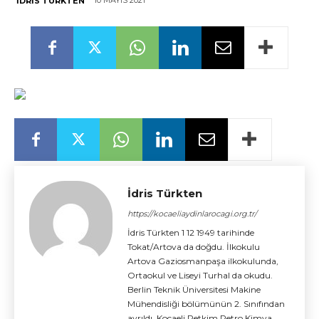
10 MAYIS 2021
İDRIS TÜRKTEN
İdris Türkten
https://kocaeliaydinlarocagi.org.tr/
İdris Türkten 1 12 1949 tarihinde
Tokat/Artova da doğdu. İlkokulu
Artova Gaziosmanpaşa ilkokulunda,
Ortaokul ve Liseyi Turhal da okudu.
Berlin Teknik Üniversitesi Makine
Mühendisliği bölümünün 2. Sınıfından
ayrıldı. Kocaeli Petkim Petro Kimya