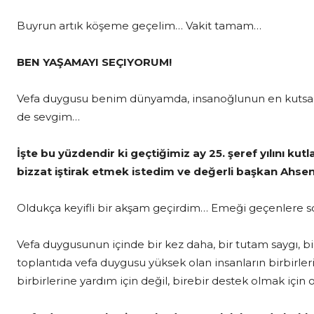
Buyrun artık köşeme geçelim… Vakit tamam…
BEN YAŞAMAYI SEÇIYORUM!
Vefa duygusu benim dünyamda, insanoğlunun en kutsal y
de sevgim…
İşte bu yüzdendir ki geçtiğimiz ay 25. şeref yılını kut
bizzat iştirak etmek istedim ve değerli başkan Ahsen
Oldukça keyifli bir akşam geçirdim… Emeği geçenlere so
Vefa duygusunun içinde bir kez daha, bir tutam saygı, 
toplantıda vefa duygusu yüksek olan insanların birbirleriy
birbirlerine yardım için değil, birebir destek olmak içi