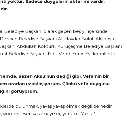
ti yoktur. Sadece duyguların aktarımı vardır.
dır.
a, Belediye Başkanı olarak geçen beş yıl içersinde
 Derince Belediye Başkanı Ali Haydar Bulut, Alikahya
Başkanı Abdullah Köktürk, Kuruçeşme Belediye Başkanı
it Belediye Başkanı Halil Vehbi Yenice’yi konuk etti.
remde, Sezen Aksu’nun dediği gibi, Vefa’nın bir
men oradan uzaklaşıyorum. Çünkü vefa duygusu
ığını görüyorum.
liklerde bulunmak, yavaş yavaş ölmek değil de nedir
eçiyorum… Ben yaşamayı seçiyorum… Ya siz?