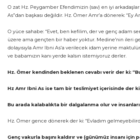
O zat Hz. Peygamber Efendimizin (sav) en iyi arkadaşl
As”dan başkası değildir. Hz. Ömer Amr’a dönerek: “Ey Amr
O yüce sahabe: “Evet, ben kefilim, der ve genç adam se
üzere ama gençten bir haber yoktur. Medine’nin ileri g
dolayısıyla Amr Ibni As’a verilecek idam yerine maktulün 
ve babamızın kanı yerde kalsın istemiyoruz derler.
Hz. Ömer kendinden beklenen cevabı verir der ki: “B
Hz Amr Ibni As ise tam bir teslimiyet içerisinde der 
Bu arada kalabalıkta bir dalgalanma olur ve insanlar
Hz. Ömer gence dönerek der ki: “Evladım gelmeyebilird
Genç vakurla başını kaldırır ve (günümüz insanı içi