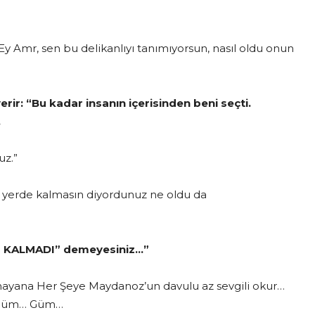
“Ey Amr, sen bu delikanlıyı tanımıyorsun, nasıl oldu onun
rir: “Bu kadar insanın içerisinden beni seçti.
.
uz.”
 yerde kalmasın diyordunuz ne oldu da
AN KALMADI” demeyesiniz…”
mayana Her Şeye Maydanoz’un davulu az sevgili okur…
 Güm… Güm…