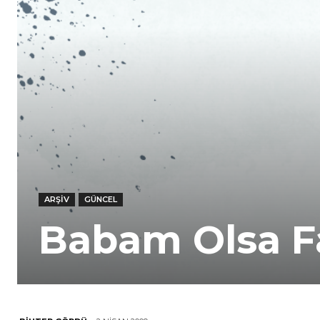
ARŞIV
GÜNCEL
Babam Olsa 