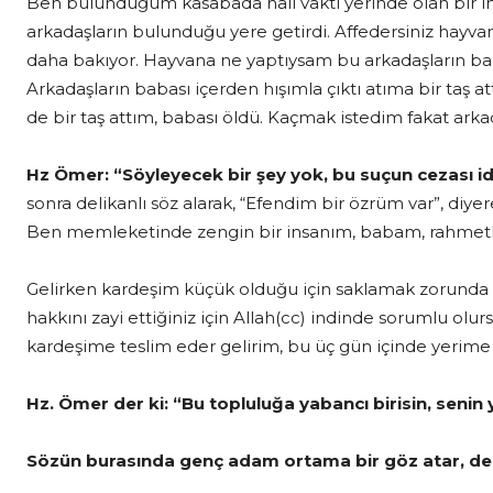
Ben bulunduğum kasabada hali vakti yerinde olan bir in
arkadaşların bulunduğu yere getirdi. Affedersiniz hayvan
daha bakıyor. Hayvana ne yaptıysam bu arkadaşların 
Arkadaşların babası içerden hışımla çıktı atıma bir taş a
de bir taş attım, babası öldü. Kaçmak istedim fakat ark
Hz Ömer: “Söyleyecek bir şey yok, bu suçun cezası i
sonra delikanlı söz alarak, “Efendim bir özrüm var”, diy
Ben memleketinde zengin bir insanım, babam, rahmetli 
Gelirken kardeşim küçük olduğu için saklamak zorunda k
hakkını zayi ettiğiniz için Allah(cc) indinde sorumlu ol
kardeşime teslim eder gelirim, bu üç gün içinde yerime 
Hz. Ömer der ki: “Bu topluluğa yabancı birisin, senin y
Sözün burasında genç adam ortama bir göz atar, der 