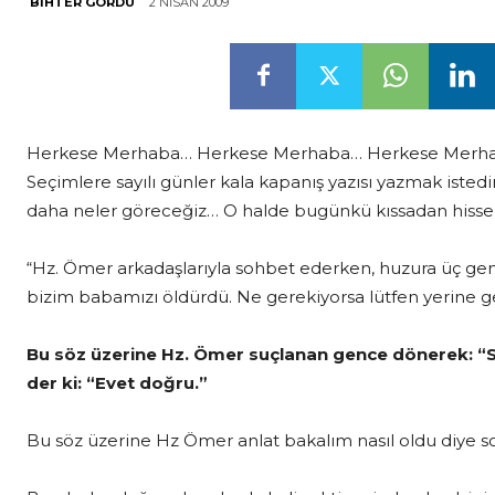
2 NISAN 2009
BIHTER GÖRDÜ
Herkese Merhaba… Herkese Merhaba… Herkese Merh
Seçimlere sayılı günler kala kapanış yazısı yazmak ist
daha neler göreceğiz… O halde bugünkü kıssadan hisse
“Hz. Ömer arkadaşlarıyla sohbet ederken, huzura üç genç 
bizim babamızı öldürdü. Ne gerekiyorsa lütfen yerine ge
Bu söz üzerine Hz. Ömer suçlanan gence dönerek: “S
der ki: “Evet doğru.”
Bu söz üzerine Hz Ömer anlat bakalım nasıl oldu diye s