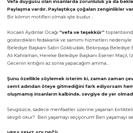
Vefa duygusu olan insanlarda zorunluluk ya da beklen
Paylaşma vardır. Paylaştıkça çoğalan zenginlikler var
Bir kilimin motifleri olmak işte budur…
Kocaeli Aydınlar Ocağı
“vefa ve teşekkür”
toplantısınd
gösterdikleri fedakarlık ve samimi hizmetleri nedeniyle
Belediye Başkanı Sabri Gökbudak, Bekirpaşa Belediye 
Ali Kahraman, Hereke Belediye Başkanı Esener Maçil, İzm
Gecenin kritiğini az sonra yapacağım amma…
Şunu özellikle söylemek isterim ki, zaman zaman çev
semt adından öteye gitmediğini fark ediyorsam he
oluşmamış insanların kalbinde, sevgiye de yer olmad
Sevgisizce, sadece menfaatler üzerine yaşanan birlikte
sevgili okur? Ben yaşamayı seçiyorum! Ben yaşamayı s
VEFA SEMT ADI DEĞİL