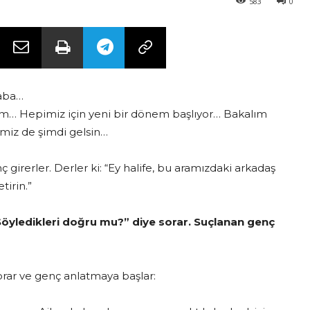
583
0
aba…
edim… Hepimiz için yeni bir dönem başlıyor… Bakalım
miz de şimdi gelsin…
girerler. Derler ki: “Ey halife, bu aramızdaki arkadaş
tirin.”
öyledikleri doğru mu?” diye sorar. Suçlanan genç
orar ve genç anlatmaya başlar: