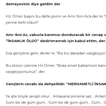
demeyesiniz diye geldim der
.
Hz. Ömer başını bu defa çevirir ve Amr Ibni As’a der ki: 
yerine kefil oldun?
Amr Ibni As, vakurla kanımızı donduracak bir cevap ve
”İNSANLIK ÖLDÜ” dedirtmemek için kabul ettim, der
Sıra gençlere gelir, derler ki: “Biz bu davadan vazgeçiyor
Bu sözün üzerine Hz Ömer: “Biraz evvel babamızın kanı
vazgeçiyorsunuz”, der.
Gençlerin cevabı da dehşetlidir: “MERHAMETLİ İNS
Ya işte böyle sevgili okur…
Anlayana sivrisine saz… Anla
Güm be de güm güm… Güm be de güm güm… Güm…