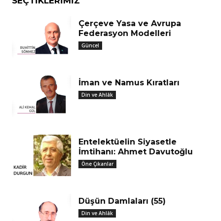
SEÇTIKLERIMIZ
Çerçeve Yasa ve Avrupa
Federasyon Modelleri
Güncel
İman ve Namus Kıratları
Din ve Ahlâk
Entelektüelin Siyasetle
İmtihanı: Ahmet Davutoğlu
Öne Çıkanlar
Düşün Damlaları (55)
Din ve Ahlâk