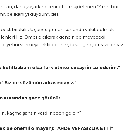
arından, daha yaşarken cennetle müjdelenen “Amr Ibni
, delikanlıyı duydun”, der.
rbest bırakılır. Üçüncü günün sonunda vakit dolmak
elenleri Hz. Ömer’e çıkarak gencin gelmeyeceği,
diyetini vermeyi teklif ederler, fakat gençler razı olmaz
u kefil babam olsa fark etmez cezayı infaz ederim.”
ki: “Biz de sözümün arkasındayız.”
ın arasından genç görünür.
in, kaçma şansın vardı neden geldin?
n pek de önemli olmayan): ”AHDE VEFASIZLIK ETTİ”