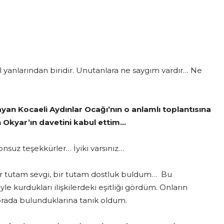
anlarından biridir. Unutanlara ne saygım vardır… Ne
layan Kocaeli Aydınlar Ocağı’nın o anlamlı toplantısına
 Okyar’ın davetini kabul ettim…
nsuz teşekkürler… İyiki varsınız…
bir tutam sevgi, bir tutam dostluk buldum… Bu
le kurdukları ilişkilerdeki eşitliği gördüm. Onların
n orada bulunduklarına tanık oldum.