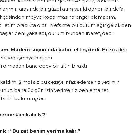
sanım. Ailemle beraber gezmeye çıktık, kader bizi
larımın arasında bir güzel atım var ki dönen bir defa
bahçesinden meyve koparmasına engel olamadım.
ttı, atım oracıkta öldü. Nefsime bu durum ağır geldi, ben
adaşlar beni yakaladı, durum bundan ibaret, dedi.
dam. Madem suçunu da kabul ettin, dedi.
Bu sözden
erek konuşmaya başladı:
olmadan bana epey bir altın bıraktı.
aldım. Şimdi siz bu cezayı infaz ederseniz yetimin
ursunuz, bana üç gün izin verirseniz ben emaneti
birini bulurum, der.
erine kim kalır ki?”
ki: “Bu zat benim yerime kalır.”