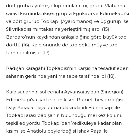
dört gruba ayrılmış olup bunların üç grubu Vlaharna
sarayı kısmında, ikişer grupta Eğrikapı ve Edirnekapi’sı
ve dört grurup Topkapı (Ayaromanos) ve üç gurup ise
Silivrikapısı mıntakasına yerleştirilmişlerdi (15).
Barbaro’nun kaydından anlaşıldığına göre büyük top
dörttü (16). Kale önünde de top dökülmüş ve top
tamir edilmiştir (17).
Pâdişâh karagâhı Topkapısı’nın karşısına tesadüf eden
sahanın gerisinde yani Maltepe tarafında idi (18).
Kara surlarının sol cenahı Ayvansaray’dan (Sinegion)
Edirnekapı’ya kadar olan kısmı Rumeli beylerbeğisi
Dayı Karaca Paşa kumandasında idi Edirnekapı ile
Topkapı arası padişahın bulunduğu merkez kolunu
teşkil ediyordu. Topkapı’dan Yedikuleye kadar olan
kısım ise Anadolu beylerbeğisi İshak Paşa ile