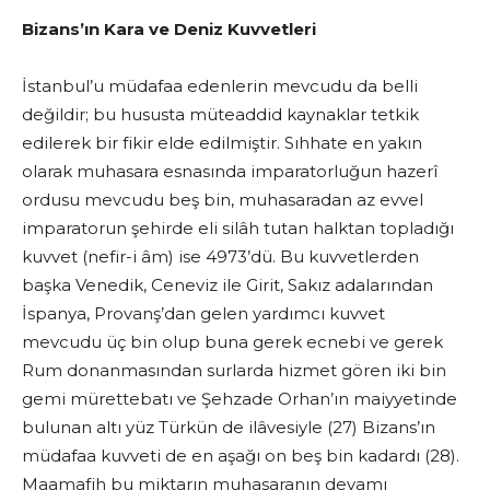
Bizans’ın Kara ve Deniz Kuvvetleri
İstanbul’u müdafaa edenlerin mevcudu da belli
değildir; bu hususta müteaddid kaynaklar tetkik
edilerek bir fikir elde edilmiştir. Sıhhate en yakın
olarak muhasara esnasında imparatorluğun hazerî
ordusu mevcudu beş bin, muhasaradan az evvel
imparatorun şehirde eli silâh tutan halktan topladığı
kuvvet (nefir-i âm) ise 4973’dü. Bu kuvvetlerden
başka Venedik, Ceneviz ile Girit, Sakız adalarından
İspanya, Provanş’dan gelen yardımcı kuvvet
mevcudu üç bin olup buna gerek ecnebi ve gerek
Rum donanmasından surlarda hizmet gören iki bin
gemi mürettebatı ve Şehzade Orhan’ın maiyyetinde
bulunan altı yüz Türkün de ilâvesiyle (27) Bizans’ın
müdafaa kuvveti de en aşağı on beş bin kadardı (28).
Maamafih bu miktarın muhasaranın devamı