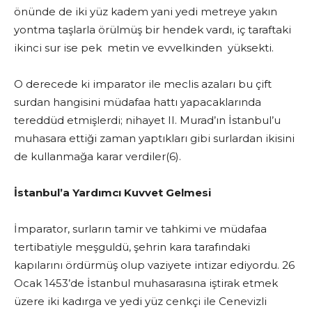
önünde de iki yüz kadem yani yedi metreye yakın
yontma taşlarla örülmüş bir hendek vardı, iç taraftaki
ikinci sur ise pek metin ve evvelkinden yüksekti.
O derecede ki imparator ile meclis azaları bu çift
surdan hangisini müdafaa hattı yapacaklarında
tereddüd etmişlerdi; nihayet II. Murad’ın İstanbul’u
muhasara ettiği zaman yaptıkları gibi surlardan ikisini
de kullanmağa karar verdiler(6).
İstanbul’a Yardımcı Kuvvet Gelmesi
İmparator, surların tamir ve tahkimi ve müdafaa
tertibatiyle meşguldü, şehrin kara tarafındaki
kapılarını ördürmüş olup vaziyete intizar ediyordu. 26
Ocak 1453’de İstanbul muhasarasına iştirak etmek
üzere iki kadırga ve yedi yüz cenkçi ile Cenevizli