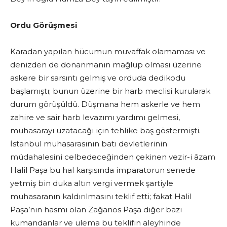
Ordu Görüşmesi
Karadan yapılan hücumun muvaffak olamaması ve
denizden de donanmanın mağlup olması üzerine
askere bir sarsıntı gelmiş ve orduda dedikodu
başlamıştı; bunun üzerine bir harb meclisi kurularak
durum görüşüldü. Düşmana hem askerle ve hem
zahire ve sair harb levazımı yardımı gelmesi,
muhasarayı uzatacağı için tehlike baş göstermişti.
İstanbul muhasarasının batı devletlerinin
müdahalesini celbedeceğinden çekinen vezir-i âzam
Halil Paşa bu hal karşısında imparatorun senede
yetmiş bin duka altın vergi vermek şartiyle
muhasaranın kaldırılmasını teklif etti; fakat Halil
Paşa’nın hasmı olan Zağanos Paşa diğer bazı
kumandanlar ve ulema bu teklifin aleyhinde