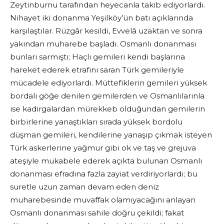
Zeytinburnu tarafından heyecanla takib ediyorlardı.
Nihayet iki donanma Yeşilköy’ün batı açıklarında
karşılaştılar. Rüzgâr kesildi, Evvelâ uzaktan ve sonra
yakından muharebe başladı. Osmanlı donanması
bunları sarmıştı; Haçlı gemileri kendi başlarına
hareket ederek etrafını saran Türk gemileriyle
mücadele ediyorlardı. Müttefiklerin gemileri yüksek
bordalı göğe denilen gemilerden ve Osmanlılarınla
ise kadirgalardan mürekkeb olduğundan gemilerin
birbirlerine yanaştıkları sırada yüksek bordolu
düşman gemileri, kendilerine yanaşıp çıkmak isteyen
Türk askerlerine yağmur gibi ok ve taş ve grejuva
ateşiyle mukabele ederek açıkta bulunan Osmanlı
donanması efradına fazla zayiat verdiriyorlardı; bu
suretle uzun zaman devam eden deniz
muharebesinde muvaffak olamıyacağını anlayan
Osmanlı donanması sahile doğru çekildi; fakat