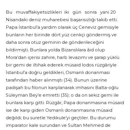
Bu muvaffakiyetsizlikleri iki gün sonra yani 20
Nisandaki deniz muharebesi başarısızlığı takib etti.
Papa İstanbul’a yardım olarak üç Ceneviz gemisiyle
bunların her birinde dört yüz cenkçi göndermiş ve
daha sonra otuz geminin de gönderileceğini
bildirmişti. Bunlara yolda Bizanslılara âid olup
Mora’dan içerisi zahire, harb levazımı ve şarap yüklü
bir gemi de iltihak ederek müsaid lodos rüzgâriyle
İstanbul’a doğru geldikleri, Osmanlı donanması
tarafından haber alınmıştı (34). Bunun üzerine
padişah bu filonun karşılanarak imhasını Balta-oğlu
Süleyman Bey’e emretti (35); o da on sekiz gemi ile
bunlara karşı gitti. Rüzgâr, Papa donanmasına müsaid
ise de karşı giden Osmanlı donanmasına müsaid
değildi; bu suretle Yedikule’yi geçtiler. Bu durumu
imparator kale surundan ve Sultan Mehmed de