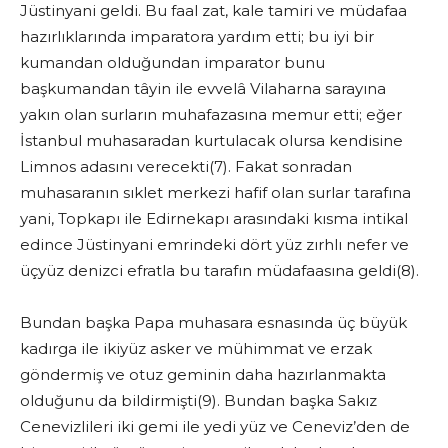
Jüstinyani geldi. Bu faal zat, kale tamiri ve müdafaa
hazırlıklarında imparatora yardım etti; bu iyi bir
kumandan olduğundan imparator bunu
başkumandan tâyin ile evvelâ Vilaharna sarayına
yakın olan surların muhafazasına memur etti; eğer
İstanbul muhasaradan kurtulacak olursa kendisine
Limnos adasını verecekti(7). Fakat sonradan
muhasaranın sıklet merkezi hafif olan surlar tarafına
yani, Topkapı ile Edirnekapı arasındaki kısma intikal
edince Jüstinyani emrindeki dört yüz zırhlı nefer ve
üçyüz denizci efratla bu tarafın müdafaasına geldi(8).
Bundan başka Papa muhasara esnasında üç büyük
kadırga ile ikiyüz asker ve mühimmat ve erzak
göndermiş ve otuz geminin daha hazırlanmakta
olduğunu da bildirmişti(9). Bundan başka Sakız
Cenevizlileri iki gemi ile yedi yüz ve Ceneviz’den de