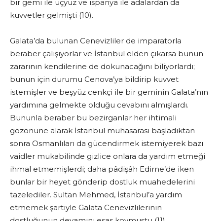
bir gemi ile üçyüz ve ispanya ile adalardan da
kuvvetler gelmişti (10).
Galata’da bulunan Cenevizliler de imparatorla
beraber çalışıyorlar ve İstanbul elden çıkarsa bunun
zararının kendilerine de dokunacağını biliyorlardı;
bunun için durumu Cenova’ya bildirip kuvvet
istemişler ve beşyüz cenkçi ile bir geminin Galata’nın
yardımına gelmekte olduğu cevabını almışlardı.
Bununla beraber bu bezirganlar her ihtimali
gözönüne alarak İstanbul muhasarası başladıktan
sonra Osmanlıları da gücendirmek istemiyerek bazı
vaidler mukabilinde gizlice onlara da yardım etmeği
ihmal etmemişlerdi; daha pâdişâh Edirne’de iken
bunlar bir heyet gönderip dostluk muahedelerini
tazelediler. Sultan Mehmed, İstanbul’a yardım
etmemek şartiyle Galata Cenevizlilerinin
dostluğunun devamını esas koymuştu (11).