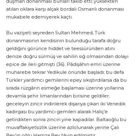
düşman donanması bunları takib etti; yüksekten
atılan oklara karşı alçak bordalı Osmanlı donanması
mukabele edemiyerek kaçtı.
Bu vaziyeti seyreden Sultan Mehmed, Türk
donanmasının kendisinin bulunduğu tarafa doğru
geldiğini görünce hiddet ve teessüründen atını
denize doğru sürmüş ve sahilin sığ olmasından dolayı
epice de ileri gitmişti (36). Pâdişâhın emri üzerine
muharebe tekrar Yedikule önünde başladı; bu defa
Türkler yardımcı gemilerini epey sıkıştırdılarsa da bu
sırada rüzgârın esmeğe başlaması üzerine yollarına
devamla şehir limanlarından birisine geldiler;
geceleyin zincir indirilerek dışarıya çıkan iki Venedik
kadirgası bu yardımcı gemileri alarak Haliç’e
getirdikten sonra zinciri yine kapadılar. Baltaoğlu bu
muvaffakiyetsizlik üzerine azlolunarak yerine Çalı
Bey’in oğlu Hamza Bey tâyin edilmiştir.