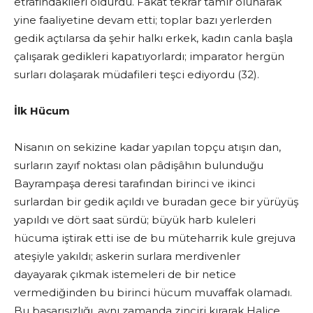
etrafındakileri öldürdü. Fakat tekrar tamir olunarak
yine faaliyetine devam etti; toplar bazı yerlerden
gedik açtılarsa da şehir halkı erkek, kadın canla başla
çalışarak gedikleri kapatıyorlardı; imparator hergün
surları dolaşarak müdafileri teşci ediyordu (32).
İlk Hücum
Nisanın on sekizine kadar yapılan topçu atışın dan,
surların zayıf noktası olan pâdişâhın bulunduğu
Bayrampaşa deresi tarafından birinci ve ikinci
surlardan bir gedik açıldı ve buradan gece bir yürüyüş
yapıldı ve dört saat sürdü; büyük harb kuleleri
hücuma iştirak etti ise de bu müteharrik kule grejuva
ateşiyle yakıldı; askerin surlara merdivenler
dayayarak çıkmak istemeleri de bir netice
vermediğinden bu birinci hücum muvaffak olamadı.
Bu başarısızlığı, aynı zamanda zinciri kırarak Haliçe