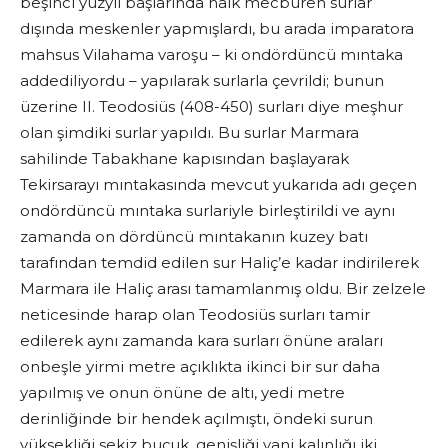
beşinci yüzyıl başlarında halk mecburen surlar
dışında meskenler yapmışlardı, bu arada imparatora
mahsus Vilahama varoşu – ki ondördüncü mıntaka
addediliyordu – yapılarak surlarla çevrildi; bunun
üzerine II. Teodosiüs (408-450) surları diye meşhur
olan şimdiki surlar yapıldı. Bu surlar Marmara
sahilinde Tabakhane kapısından başlayarak
Tekirsarayı mıntakasında mevcut yukarıda adı geçen
ondördüncü mıntaka surlariyle birleştirildi ve aynı
zamanda on dördüncü mıntakanın kuzey batı
tarafından temdid edilen sur Haliç’e kadar indirilerek
Marmara ile Haliç arası tamamlanmış oldu. Bir zelzele
neticesinde harap olan Teodosiüs surları tamir
edilerek aynı zamanda kara surları önüne araları
onbeşle yirmi metre açıklıkta ikinci bir sur daha
yapılmış ve onun önüne de altı, yedi metre
derinliğinde bir hendek açılmıştı, öndeki surun
yüksekliği sekiz buçuk, genişliği yani kalınlığı iki