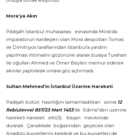
orduya iltihak ediyordu.
Mora’ya Akın
Pâdişâh İstanbul muhasarası esnasında Mora’da
imparatorun kardeşleri olan Mora despotları Tomas
ile Dimitriyos taraflarından İstanbul’a yardım
yapılması ihtimalini gözönüne alarak buraya Turahan
ile oğulları Ahmed ve Ömer Beyleri memur ederek
akınlar yaptırarak onlara göz açtırmadı,
Sultan Mehmed’in İstanbul Üzerine Hareketi
Padişah bütün hazırlığını tamamladıktan sonra
12
Rebiulevvel 857/23 Mart 1453
‘de Edirne’den üzerine
hareketi hareket etti(3). Keşan mevkiinde
durarak Çanakkale boğazından geçecek olan
Anadolu kuvvetlerini bekledi ve bu kuvvetleri de