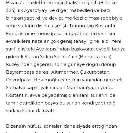
Bizans’a, naklettirmek için faaliyete geçti (8 Kasım
324); ilk Ayasofya’yı ve diğer mâbedleri ve bazı
binaları yaptırdı ve devlet merkezi olması sebebiyle
şehir surların dışına taşmıştı; bunun için Kostantin
kendi ismine mensup surları yaptırdı; bu yeni sur
evvelkilere nazaran çok geniş sahayı içine aldı. Yeni
sur Haliç’teki Ayakapısı’ndan başlayarak evvelâ batıya
giderek Sultan Selim Sarnıcı’nın (Bonos sarnıcı)
kuzeyinden geçerek, sonra güneye doğru dönüp
Bayrampaşa deresi, Altımermer, Çukurbostan,
Davudpaşa, Hekimoğlu camii’nin yanından geçerek
Samatya kapısı yakınından Marmara’ya, iniyordu.
Kostantin, evvelce yapılmış olan sahil surlarını da
tamir ettirdikten başka bu surları kendi yaptırdığı
surlara kadar da uzattı.
Bizans’ın nüfusu sonraları daha ziyade arttığından