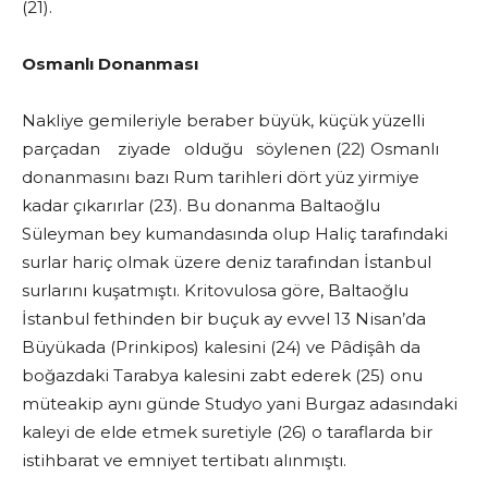
(21).
Osmanlı Donanması
Nakliye gemileriyle beraber büyük, küçük yüzelli
parçadan ziyade olduğu söylenen (22) Osmanlı
donanmasını bazı Rum tarihleri dört yüz yirmiye
kadar çıkarırlar (23). Bu donanma Baltaoğlu
Süleyman bey kumandasında olup Haliç tarafındaki
surlar hariç olmak üzere deniz tarafından İstanbul
surlarını kuşatmıştı. Kritovulosa göre, Baltaoğlu
İstanbul fethinden bir buçuk ay evvel 13 Nisan’da
Büyükada (Prinkipos) kalesini (24) ve Pâdişâh da
boğazdaki Tarabya kalesini zabt ederek (25) onu
müteakip aynı günde Studyo yani Burgaz adasındaki
kaleyi de elde etmek suretiyle (26) o taraflarda bir
istihbarat ve emniyet tertibatı alınmıştı.