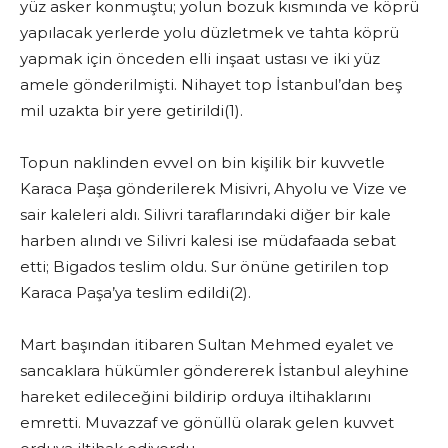
yüz asker konmuştu; yolun bozuk kısmında ve köprü
yapılacak yerlerde yolu düzletmek ve tahta köprü
yapmak için önceden elli inşaat ustası ve iki yüz
amele gönderilmişti. Nihayet top İstanbul’dan beş
mil uzakta bir yere getirildi(1).
Topun naklinden evvel on bin kişilik bir kuvvetle
Karaca Paşa gönderilerek Misivri, Ahyolu ve Vize ve
sair kaleleri aldı. Silivri taraflarındaki diğer bir kale
harben alındı ve Silivri kalesi ise müdafaada sebat
etti; Bigados teslim oldu. Sur önüne getirilen top
Karaca Paşa’ya teslim edildi(2).
Mart başından itibaren Sultan Mehmed eyalet ve
sancaklara hükümler göndererek İstanbul aleyhine
hareket edileceğini bildirip orduya iltihaklarını
emretti. Muvazzaf ve gönüllü olarak gelen kuvvet