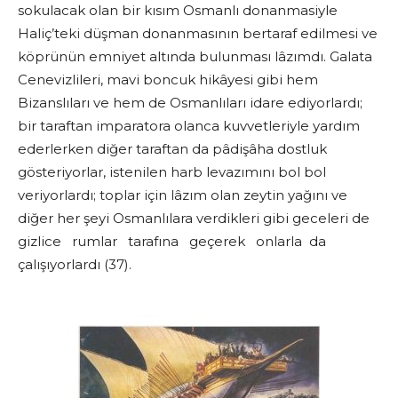
sokulacak olan bir kısım Osmanlı donanmasiyle
Haliç’teki düşman donanmasının bertaraf edilmesi ve
köprünün emniyet altında bulunması lâzımdı. Galata
Cenevizlileri, mavi boncuk hikâyesi gibi hem
Bizanslıları ve hem de Osmanlıları idare ediyorlardı;
bir taraftan imparatora olanca kuvvetleriyle yardım
ederlerken diğer taraftan da pâdişâha dostluk
gösteriyorlar, istenilen harb levazımını bol bol
veriyorlardı; toplar için lâzım olan zeytin yağını ve
diğer her şeyi Osmanlılara verdikleri gibi geceleri de
gizlice rumlar tarafına geçerek onlarla da
çalışıyorlardı (37).