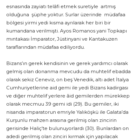
esnasında zayiatı telâfi etmek suretiyle artmış
olduğuna şüphe yoktur. Surlar üzerinde müdafaa
bölgesi yirmi yedi kısma ayrılarak her biri bir
kumandana verilmişti. Ayos Romanos yani Topkapı
mıntakası İmparator, Jüstinyani ve Kantakuzen
taraflarından müdafaa ediliyordu.
Bizans’ın gerek kendisinin ve gerek yardımcı olarak
gelmiş olan donanma mevcudu da muhtelif ebadda
olarak sekiz Ceneviz, on beş Venedik, altı adet İtalya
Cumhuriyetlerine aid gemi ile yedi Bizans kadirgası
ve diğer muhtelif yerlere âid gemilerden mürekkep
olarak mecmuu 39 gemi idi (29). Bu gemiler, iki
nisanda imparatorun emriyle Yalıköşkü ile Galata’da
Kurşunlu mahzen arasına gerilmiş olan zincirin
gerisinde Haliç’te bulunuyorlardı (30). Bunlardan on
adedi gerilmiş olan zinciri kırmak için yapılacak