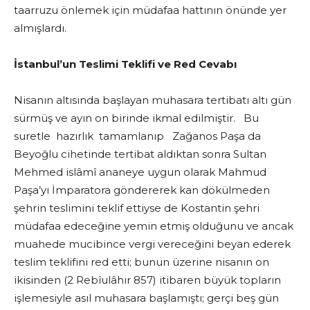
taarruzu önlemek için müdafaa hattının önünde yer
almışlardı.
İstanbul’un Teslimi Teklifi ve Red Cevabı
Nisanın altısında başlayan muhasara tertibatı altı gün
sürmüş ve ayın on birinde ikmal edilmiştir. Bu
suretle hazırlık tamamlanıp Zağanos Paşa da
Beyoğlu cihetinde tertibat aldıktan sonra Sultan
Mehmed islâmî ananeye uygun olarak Mahmud
Paşa’yı İmparatora göndererek kan dökülmeden
şehrin teslimini teklif ettiyse de Kostantin şehri
müdafaa edeceğine yemin etmiş olduğunu ve ancak
muahede mucibince vergi vereceğini beyan ederek
teslim teklifini red etti; bunun üzerine nisanın on
ikisinden (2 Rebîulâhır 857) itibaren büyük topların
işlemesiyle asıl muhasara başlamıştı; gerçi beş gün