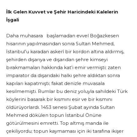
İlk Gelen Kuvvet ve Şehir Haricindeki Kalelerin
İşgali
Daha muhasara başlamadan evvel Boğazkesen
hisarının yapılmasından sonra Sultan Mehmed,
İstanbul’u karadan askerî bir kordon altına aldırmış,
şehirden dışarıya ve dışarıdan şehre kimseyi
bırakmamaları hakkında kat’i emir vermişti; zaten
imparator da dışarıdaki halkı şehre aldıktan sonra
kapıları kapatmıştı; fakat denizle muvasala
kesilmemişti. Rumlar bu deniz yoluyla sahildeki Türk
köylerini basarak bir kısmını esir ve bir kısmını
öldürüyorlardı. 1453 senesi Şubat ayında Sultan
Mehmed dökülen topun İstanbul Önüne
götürülmesini emretti. Top altmış manda ile
çekiliyordu; topun kaymaması için iki tarafına ikişer