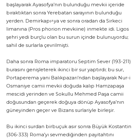
başlayarak Ayasofya’nın bulunduğu mevkii içeride
bıraktıktan sonra Yerebatan sarayının bulunduğu
yerden. Demirkapı^ya ve sonra oradan da Sirkeci
limanına (Pros phorion mevkiine) inmekte idi. Ligos
şehri yedi burçlu olan bu surun içinde bulunuyordu;
sahil de surlarla çevrilmişti.
Daha sonra Roma imparatoru Septim Sever (193-211)
burasını genişleterek ikinci bir sur yaptırdı; bu sur,
Portaperema yani Balıkpazarı’ndan başlayarak Nur-i
Osmaniye camii mevkii doğuda kalıp Hamzapaşa
mescidi yerinden ve Sokullu Mehmed Paşa camii
doğusundan geçerek doğuya dönüp Ayasofya’nın
güneyinden geçer ve Bizans surlariyle birleşir.
Bu ikinci surdan birbuçuk asır sonra Büyük Kostantin
(306-333) Roma’yı sevmediğinden payitahtını