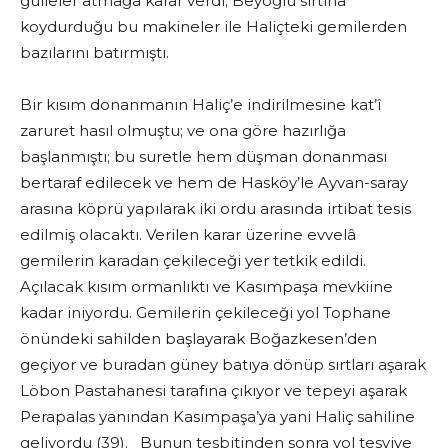
gülleler atmağa karar verdi; Beyoğlu sırtına
koydurduğu bu makineler ile Haliçteki gemilerden
bazılarını batırmıştı.
Bir kısım donanmanın Haliç’e indirilmesine kat’î
zaruret hasıl olmuştu; ve ona göre hazırlığa
başlanmıştı; bu suretle hem düşman donanması
bertaraf edilecek ve hem de Hasköy’le Ayvan-saray
arasına köprü yapılarak iki ordu arasında irtibat tesis
edilmiş olacaktı. Verilen karar üzerine evvelâ
gemilerin karadan çekileceği yer tetkik edildi.
Açılacak kısım ormanlıktı ve Kasımpaşa mevkiine
kadar iniyordu. Gemilerin çekileceği yol Tophane
önündeki sahilden başlayarak Boğazkesen’den
geçiyor ve buradan güney batıya dönüp sırtları aşarak
Löbon Pastahanesi tarafına çıkıyor ve tepeyi aşarak
Perapalas yanından Kasımpaşa’ya yani Haliç sahiline
geliyordu (39). Bunun tesbitinden sonra yol tesviye