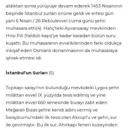
aldıktan sonra yürüyüşe devam ederek 1453 Nisanının
beşinde İstanbul surları önüne geldi ve ertesi gün
yani 6 Nisan / 26 Rebiulevvel cuma günü şehri
muhasara etti(4). Haliç’teki Ayvansaray mevkiinden
Hrisi Pili (Yaldızlı kapı)’ye kadar karadan bütün suru
kuşattı. Bu muhasaranın evvelkilerinden farkı oldukça
inkişaf eden Osmanlı donanmasının da muhasaraya
iştirak etmesi idi.
İstanbul’un Surları
(5)
Topkapı sarayı’nın bulunduğu mevkideki Lygos şehri
milâttan evvel IX. yüzyılda tesis edilmiş ve yine
milâttan evvel 660 senesinde burayı zabt eden
Meğaralı Bizas şehre kendi adını vermiş ve
Sarayburnu’ndaki ilk tesis olan Akropl’u ve şehri, sur
ile çevirmiştir. Bu ilk sur, Ahırkapı feneri kuzeyinden