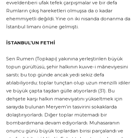
evveldenberi ufak tefek çarpışmalar ve bir defa
Rumların çıkış hareketleri olmuşsa da o kadar
ehemmiyetli değildi. Yine on iki nisanda donanma da
İstanbul limanı önüne gelmişti.
İSTANBUL’UN FETHİ
Sen Rumen (Topkapı) yakınına yerleştirilen büyük
topun gürültüsü, şehir halkının kuvve-i mâneviyesini
sarstı; bu top günde ancak yedi sekiz defa
atılabiliyordu; toplar tunçtan olup uzun menzilli idiler
ve büyük çapta taşdan gülle atıyorlardı (31). Bu
dehşete karşı halkın maneviyatını yükseltmek için
sarayda bulunan Meryem’in tasvirini sokaklarda
dolaştırıyorlardı. Diğer toplar mütemadi bir
bombardımana devam ediyorlardı. Muhasaranın
onuncu günü büyük toplardan birisi parçalandı ve