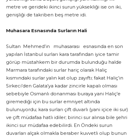
metre ve gerideki ikinci surun yüksekliği ise on iki,
genişliği de takriben beş metre idi.
Muhasara Esnasında Surların Hali
Sultan Mehmed’in muhasarası esnasında en son
yapılan İstanbul surları kara tarafından iyice tamir
görüp müstahkem bir durumda bulunduğu halde
Marmara tarafındaki surlar hariç olarak Haliç
kısmındaki surlar yalın kat olup zayıftı; fakat Haliç’in
Sirkeci’den Galata’ya kadar zincirle kapalı olması
sebebiyle Osmanlı donanması buraya yani Haliç’e
giremediği için bu surlar emniyet altında
bulunuyordu; kara surları çift duvarlı (yani içice iki sur)
ve çift müdafaa hatlı idiler; birinci sur alınsa bile şehri
ikinci sur müdafaa edebilirdi. En Öndeki surun
duvarları alçak olmakla beraber kuvvetli olup bunun