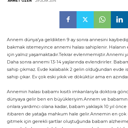
29 OCAK 2014
AHMET ÖZEN
Annem dünya’ya geldikten 9 ay sonra annesini kaybedip
bakmak istemeyince annemi halası sahiplenir. Halanın 
için yalnız yaşamaktadır.Tekrar evlenmemiştir.Annemi ya
Daha sonra annemi 13-14 yaşlarında evlendirirler. Ba
sahip çıkmaz. Evde kalabalık 2 gelin olduğundan evde is
sahip çıkar. Ev çok eski yıkık ve döküktür ama en azında
Annemin halası babamı kısıtlı imkanlarıyla doktora gön
dünyaya gelir ben en büyükleriyim.Annem ve babamın çil
onlara yardımcı olana kadar, babam yaklaşık 10 yıl önce
itibaren de yatağa mahkum hale gelir.Annemin en çok i
gitmek için gerekli şartlar oluştuğunda babam alzheim