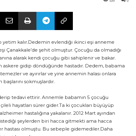
539
0
 yetim kalır.Dedemin evlendiği ikinci eşi anneme
eşi Çanakkale’de şehit olmuştur. Çocuğu da olmadığı
nına alarak kendi çocuğu gibi sahiplenir ve bakar.
bam askere gidip döndüğünde hastadır. Dedem, babama
temezler ve ayırırlar ve yine annemin halası onlara
n başlarını sokmuşlardır.
derip tedavi ettirir. Annemle babamın 5 çocuğu
eli hayatları sürer gider.Ta ki çocukları büyüyüp
 alzheimer hastalığına yakalanır. 2012 Mart ayından
stediği şeylerden biri hacca gitmekti ama hacca
er hastası olmuştu. Bu sebeple gidemediler.Daha