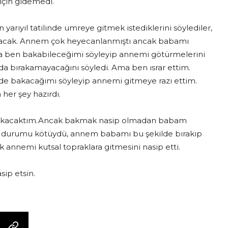
çin gidemedi.
n yarıyıl tatilinde umreye gitmek istediklerini söylediler,
acak. Annem çok heyecanlanmıştı ancak babamı
a ben bakabileceğimi söyleyip annemi götürmelerini
a bırakamayacağını söyledi. Ama ben ısrar ettim.
de bakacağımı söyleyip annemi gitmeye razı ettim.
 her şey hazırdı.
 bakacaktım.Ancak bakmak nasip olmadan babam
da durumu kötüydü, annem babamı bu şekilde bırakıp
annemi kutsal topraklara gitmesini nasip etti.
sip etsin.