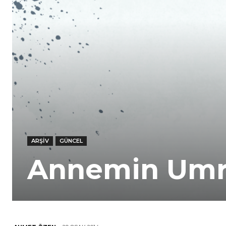
ARŞIV
GÜNCEL
Annemin Umre