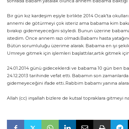
sonrada babam yatalak olunca annem babama baktığı i
Bir gün kız kardeşim eşiyle birlikte 2014 Ocak’ta okulları
annemi de götürmeyi çok isteriz ama babama kim bak
bırakıp gidemeyeceğini söyledi. Bunun üzerine babam
istedim. Önce annem razı olmadı.Babamı hasta yatağınd
Bütün sorumluluğu üzerime alarak. Babama en iyi şekil
Umreye gitmek için işlemleri başlattılar,artık gitmek için
24.01.2014 günü gideceklerdi ve babama 10 gün ben
24.12.2013 tarihinde vefat etti. Babamın son zamanlar
gidemeyeceğini ifade etti..Rabbim babamı yanına alarak 
Allah (cc) inşallah bizlere de kutsal topraklara gitmeyi na