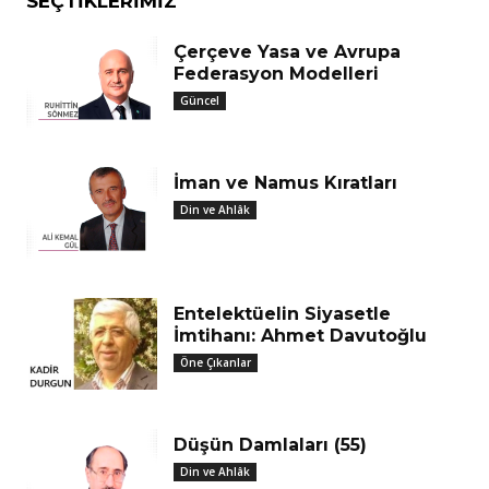
SEÇTIKLERIMIZ
Çerçeve Yasa ve Avrupa
Federasyon Modelleri
Güncel
İman ve Namus Kıratları
Din ve Ahlâk
Entelektüelin Siyasetle
İmtihanı: Ahmet Davutoğlu
Öne Çıkanlar
Düşün Damlaları (55)
Din ve Ahlâk