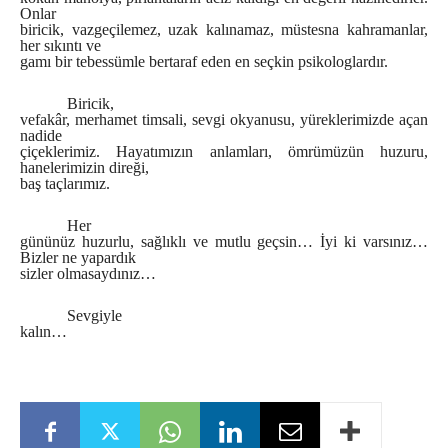
Onlar
biricik, vazgeçilemez, uzak kalınamaz, müstesna kahramanlar,
her sıkıntı ve
gamı bir tebessümle bertaraf eden en seçkin psikologlardır.
Biricik,
vefakâr, merhamet timsali, sevgi okyanusu, yüreklerimizde açan
nadide
çiçeklerimiz. Hayatımızın anlamları, ömrümüzün huzuru,
hanelerimizin direği,
baş taçlarımız.
Her
gününüz huzurlu, sağlıklı ve mutlu geçsin… İyi ki varsınız…
Bizler ne yapardık
sizler olmasaydınız…
Sevgiyle
kalın…