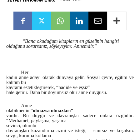
12 MAYIS 2023
SEYFETTIN KARAMIZRAK
“Bana okuduğum kitapların en güzelinin hangisi
olduğunu sorarsanız, söyleyeyim: Annemdir.”
Her
kadın anne adayı olarak dünyaya gelir. Sosyal çevre, eğitim ve
kalıtım bu
kavramı estetikleştirerek, “nadide ve eşsiz”
hale getirir. Daha bir doyumsuz olur anne duygusu.
Anne
olabilmenin “
olmazsa olmazları”
vardır. Bu duygu ve davranışlar sadece onlara özgüdür:
“Merhamet,
paylaşma, yaşama
sevinci,
olumlu
davranışları kazandırma azmi ve isteği, sınırsız ve koşulsuz
sevgi, koruma kollama