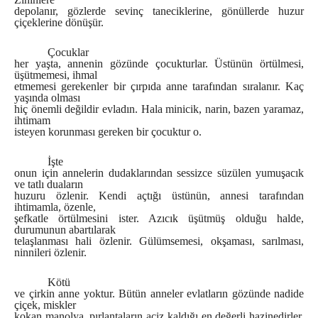
depolanır, gözlerde sevinç taneciklerine, gönüllerde huzur
çiçeklerine dönüşür.
Çocuklar
her yaşta, annenin gözünde çocukturlar. Üstünün örtülmesi,
üşütmemesi, ihmal
etmemesi gerekenler bir çırpıda anne tarafından sıralanır. Kaç
yaşında olması
hiç önemli değildir evladın. Hala minicik, narin, bazen yaramaz,
ihtimam
isteyen korunması gereken bir çocuktur o.
İşte
onun için annelerin dudaklarından sessizce süzülen yumuşacık
ve tatlı duaların
huzuru özlenir. Kendi açtığı üstünün, annesi tarafından
ihtimamla, özenle,
şefkatle örtülmesini ister. Azıcık üşütmüş olduğu halde,
durumunun abartılarak
telaşlanması hali özlenir. Gülümsemesi, okşaması, sarılması,
ninnileri özlenir.
Kötü
ve çirkin anne yoktur. Bütün anneler evlatların gözünde nadide
çiçek, miskler
kokan manolya, pırlantaların aciz kaldığı en değerli hazinedirler.