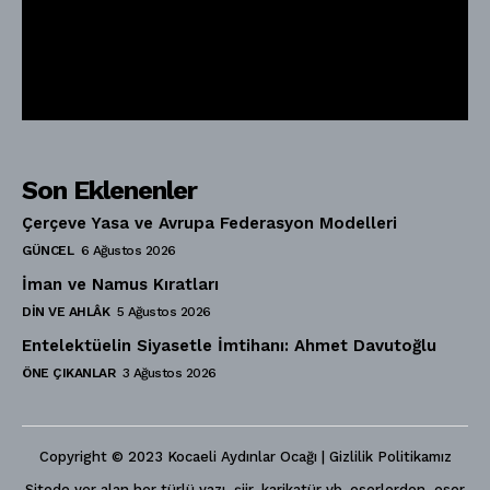
Son Eklenenler
Çerçeve Yasa ve Avrupa Federasyon Modelleri
GÜNCEL
6 Ağustos 2026
İman ve Namus Kıratları
DIN VE AHLÂK
5 Ağustos 2026
Entelektüelin Siyasetle İmtihanı: Ahmet Davutoğlu
ÖNE ÇIKANLAR
3 Ağustos 2026
Copyright © 2023 Kocaeli Aydınlar Ocağı | Gizlilik Politikamız
Sitede yer alan her türlü yazı, şiir, karikatür vb. eserlerden, eser