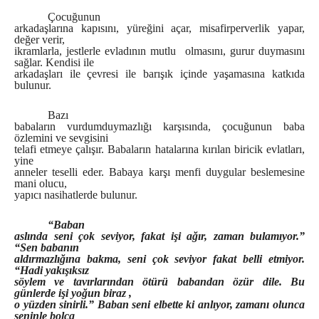
Çocuğunun
arkadaşlarına kapısını, yüreğini açar, misafirperverlik yapar,
değer verir,
ikramlarla, jestlerle evladının mutlu olmasını, gurur duymasını
sağlar. Kendisi ile
arkadaşları ile çevresi ile barışık içinde yaşamasına katkıda
bulunur.
Bazı
babaların vurdumduymazlığı karşısında, çocuğunun baba
özlemini ve sevgisini
telafi etmeye çalışır. Babaların hatalarına kırılan biricik evlatları,
yine
anneler teselli eder. Babaya karşı menfi duygular beslemesine
mani olucu,
yapıcı nasihatlerde bulunur.
“Baban
aslında seni çok seviyor, fakat işi ağır, zaman bulamıyor.”
“Sen babanın
aldırmazlığına bakma, seni çok seviyor fakat belli etmiyor.
“Hadi yakışıksız
söylem ve tavırlarından ötürü babandan özür dile. Bu
günlerde işi yoğun biraz ,
o yüzden sinirli.” Baban seni elbette ki anlıyor, zamanı olunca
seninle bolca