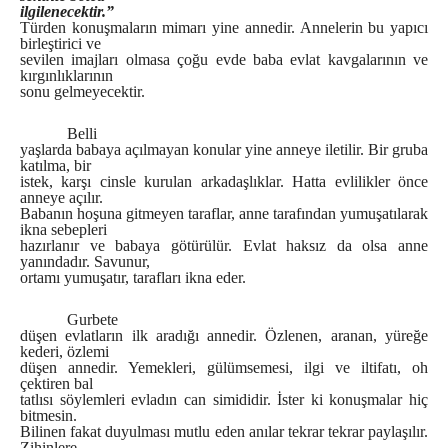
ilgilenecektir.”
Türden konuşmaların mimarı yine annedir. Annelerin bu yapıcı
birleştirici ve
sevilen imajları olmasa çoğu evde baba evlat kavgalarının ve
kırgınlıklarının
sonu gelmeyecektir.
Belli
yaşlarda babaya açılmayan konular yine anneye iletilir. Bir gruba
katılma, bir
istek, karşı cinsle kurulan arkadaşlıklar. Hatta evlilikler önce
anneye açılır.
Babanın hoşuna gitmeyen taraflar, anne tarafından yumuşatılarak
ikna sebepleri
hazırlanır ve babaya götürülür. Evlat haksız da olsa anne
yanındadır. Savunur,
ortamı yumuşatır, tarafları ikna eder.
Gurbete
düşen evlatların ilk aradığı annedir. Özlenen, aranan, yüreğe
kederi, özlemi
düşen annedir. Yemekleri, gülümsemesi, ilgi ve iltifatı, oh
çektiren bal
tatlısı söylemleri evladın can simididir. İster ki konuşmalar hiç
bitmesin.
Bilinen fakat duyulması mutlu eden anılar tekrar tekrar paylaşılır.
Zihinlere