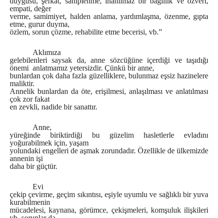
duygusu, şefkat, sahiplenme, inanılmaz bir bağlılık ve özveri,
empati, değer
verme, samimiyet, halden anlama, yardımlaşma, özenme, gıpta
etme, gurur duyma,
özlem, sorun çözme, rehabilite etme becerisi, vb.”
Aklımıza
gelebilenleri saysak da, anne sözcüğüne içerdiği ve taşıdığı
önemi anlatmamız yetersizdir. Çünkü bir anne,
bunlardan çok daha fazla güzelliklere, bulunmaz eşsiz hazinelere
maliktir.
Annelik bunlardan da öte, erişilmesi, anlaşılması ve anlatılması
çok zor fakat
en zevkli, nadide bir sanattır.
Anne,
yüreğinde biriktirdiği bu güzelim hasletlerle evladını
yoğurabilmek için, yaşam
yolundaki engelleri de aşmak zorundadır. Özellikle de ülkemizde
annenin işi
daha bir güçtür.
Evi
çekip çevirme, geçim sıkıntısı, eşiyle uyumlu ve sağlıklı bir yuva
kurabilmenin
mücadelesi, kaynana, görümce, çekişmeleri, komşuluk ilişkileri
vb. sorunlar da