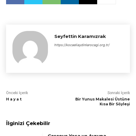
Seyfettin Karamızrak
https://kocaeliaydinlarocagi.org.tr/
Önceki İçerik
Sonraki İçerik
H a y a t
Bir Yunus Makalesi Üstüne
Kısa Bir Söyleşi
İlginizi Çekebilir
Çerçeve Yasa ve Avrupa