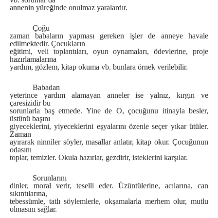
annenin yüreğinde onulmaz yaralardır.
Çoğu
zaman babaların yapması gereken işler de anneye havale
edilmektedir. Çocukların
eğitimi, veli toplantıları, oyun oynamaları, ödevlerine, proje
hazırlamalarına
yardım, gözlem, kitap okuma vb. bunlara örnek verilebilir.
Babadan
yeterince yardım alamayan anneler ise yalnız, kırgın ve
çaresizidir bu
sorunlarla baş etmede. Yine de O, çocuğunu itinayla besler,
üstünü başını
giyeceklerini, yiyeceklerini eşyalarını özenle seçer yıkar ütüler.
Zaman
ayırarak ninniler söyler, masallar anlatır, kitap okur. Çocuğunun
odasını
toplar, temizler. Okula hazırlar, gezdirir, isteklerini karşılar.
Sorunlarını
dinler, moral verir, teselli eder. Üzüntülerine, acılarına, can
sıkıntılarına,
tebessümle, tatlı söylemlerle, okşamalarla merhem olur, mutlu
olmasını sağlar.