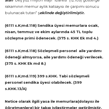
alan
“beş yüz milyon lirayı” ibaresi “(12.105) gösterge
rakamının memur aylık katsayısı ile çarpımı sonucu
bulunacak tutarı” ş
eklinde değiştirilmiştir.
(6111 s.K;md.118) Sendika üyesi memurlara ocak,
nisan, temmuz ve ekim aylarında 45 TL toplu
sözleşme primi ödenecek. (375 s. KHK Ek md 4.)
(6111 s.K;md.118) Sözleşmeli personel aile yardımı
ödeneği almıyorsa, aile yardımı ödeneği verilecek.
(375 s. KHK Ek md 8.)
(6111 s.K;md.119) 399 s.KHK. Tabi sözleşmeli
personel sendika üyesi olabilecek. (399
s.KHK.13/A)
Netice olarak ilgili yasa ile memurlara(dolayısı ile
öğretmenlere) bir takıp iyileştirmeler getirilmiştir.