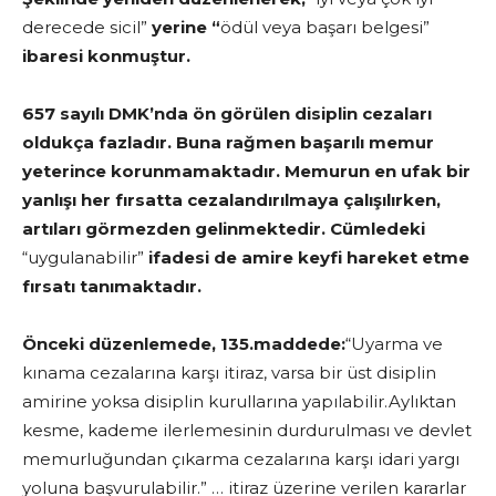
derecede sicil”
yerine “
ödül veya başarı belgesi”
ibaresi konmuştur.
657 sayılı DMK’nda ön görülen disiplin cezaları
oldukça fazladır. Buna rağmen başarılı memur
yeterince korunmamaktadır. Memurun en ufak bir
yanlışı her fırsatta cezalandırılmaya çalışılırken,
artıları görmezden gelinmektedir. Cümledeki
“uygulanabilir”
ifadesi de amire keyfi hareket etme
fırsatı tanımaktadır.
Önceki düzenlemede, 135.maddede:
“Uyarma ve
kınama cezalarına karşı itiraz, varsa bir üst disiplin
amirine yoksa disiplin kurullarına yapılabilir.Aylıktan
kesme, kademe ilerlemesinin durdurulması ve devlet
memurluğundan çıkarma cezalarına karşı idari yargı
yoluna başvurulabilir.” … itiraz üzerine verilen kararlar