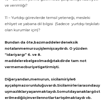
ve verimliği?
11 – Yurtdışı görevler­de temsil yeteneği, mes­leki
ehliyet ve yabana dil bilgisi (Sadece yurtdışı teşkilatı
olan kurumlar için)?
Bundan da öte,bazımaddelerdeneksik
notalanmemursuçişlemişsayılırdı. O yüzden
“idariyargı” 6. ve 8.
maddelerebelgeolmadığıtakdirde tam not
vermemecburiyetigetirmişti.
Diğeryandan,memurun, sicilamiriyle6
ayçalışmazorunluluğuvardı.Sicilamirleriarasındauy
uşmazlıklaryaşanmaktaydı.Somutdayanaklargöst
erilmediğiiçinverilennotlartartışılmaktaydı vb.