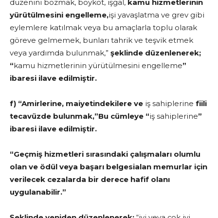
düzenini bozmak, boykot, işgal,
kamu hizmetlerinin
yürütülmesini engelleme,
işi yavaşlatma ve grev gibi
eylemlere katılmak veya bu amaçlarla toplu olarak
göreve gelmemek, bunları tahrik ve teşvik etmek
veya yardımda bulunmak,”
şeklinde düzenlenerek;
“
kamu hizmetlerinin yürütülmesini engelleme
”
ibaresi ilave edilmiştir.
f) “Amirlerine, maiyetindekilere ve
iş sahiplerine
fiili
tecavüzde bulunmak,”Bu cümleye “
iş sahiplerine
”
ibaresi ilave edilmiştir.
“Geçmiş hizmetleri sırasındaki çalışmaları olumlu
olan ve ödül veya başarı belgesialan memurlar için
verilecek cezalarda bir derece hafif olanı
uygulanabilir.”
Şeklinde yeniden düzenlenerek;
“iyi veya çok iyi