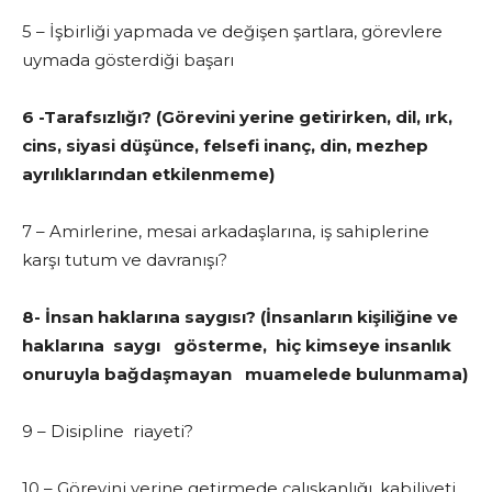
5 – İşbirliği yapmada ve değişen şartlara, gö­revlere
uymada gösterdi­ği başarı
6 -Tarafsızlığı? (Gö­revini yerine getirirken, dil, ırk,
cins, siyasi dü­şünce, felsefi inanç, din, mezhep
ayrılıklarından etkilenmeme)
7 – Amirlerine, mesai arkadaşlarına, iş sahiple­rine
karşı tutum ve dav­ranışı?
8-
İnsan haklarına saygısı? (İn­
sanların kişiliğine ve
haklarına saygı gösterme, hiç kimseye insanlık
onuruyla bağdaşmayan muamelede bulunmama)
9 – Disipline riayeti?
10 – Görevini yerine ge­tirmede çalışkanlığı, ka­biliyeti