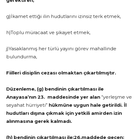
gerektiren;
g)İkamet ettiği ilin hudutlarını izinsiz terk etmek,
h)Toplu müracaat ve şikayet etmek,
j)Yasaklanmış her türlü yayını görev mahallinde
bulundurma,
Fiilleri disiplin cezası olmaktan çıkartılmıştır.
Düzenleme, (g) bendinin çıkartılması ile
Anayasa’nın 23. maddesinde yer alan
“yerleşme ve
seyahat hürriyeti”
hükmüne uygun hale getirildi. İl
hudutları dışına çıkmak için yetkili amirden izin
alınmasına gerek kalmadı.
(h) bendinin çıkartılması ile;26.maddede geçen: