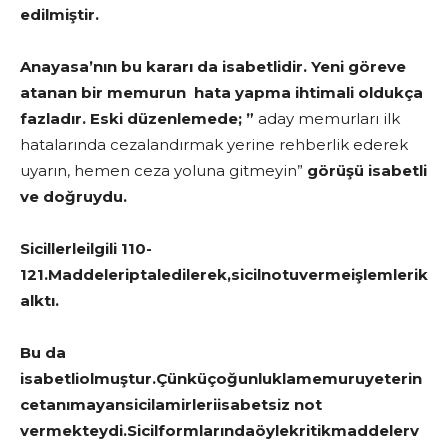
edilmiştir.
Anayasa’nın bu kararı da isabetlidir. Yeni göreve
atanan bir memurun hata yapma ihtimali oldukça
fazladır. Eski düzenlemede; ”
aday memurları ilk
hatalarında cezalandırmak yerine rehberlik ederek
uyarın, hemen ceza yoluna gitmeyin”
görüşü isabetli
ve doğruydu.
Sicillerleilgili 110-
121.Maddeleriptaledilerek,sicilnotuvermeişlemlerik
alktı.
Bu da
isabetliolmuştur.Çünküçoğunluklamemuruyeterin
cetanımayansicilamirleriisabetsiz not
vermekteydi.Sicilformlarındaöylekritikmaddelerv