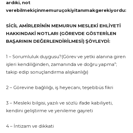
ardıki, not
verebilmekiçinmemuruçokiyitanımakgerekiyordu:
SİCİL AMİRLERİNİN MEMURUN MESLEKİ EHLİYETİ
HAKKINDAKİ NOTLARI (GÖREVDE GÖSTERİLEN
BAŞARININ DEĞERLENDİRİLMESİ) ŞÖYLEYDİ:
1 – Sorumluluk duygusu?(Görev ve yetki alanına giren
işleri kendiliğinden, zamanında ve doğru yap­ma”;
takip edip sonuçlan­dırma alışkanlığı)
2 – Görevine bağlılığı, iş heyecanı, teşebbüs fik­ri
3 – Mesleki bilgisi, ya­zılı ve sözlü ifade kabili­yeti,
kendini geliştirme ve yenileme gayreti
4 – İntizam ve dikkati