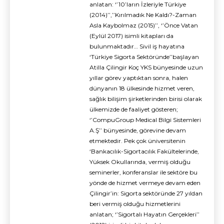
anlatan: ‘’10’ların İzleriyle Türkiye
(2014)’’,’’Kırılmadık Ne Kaldı?-Zaman
Asla Kaybolmaz (2015)’’, ‘’Önce Vatan
(Eylül 2017) isimli kitapları da
bulunmaktadır… Sivil iş hayatına
‘Türkiye Sigorta Sektöründe’’başlayan
Atilla Çilingir Koç YKS bünyesinde uzun
yıllar görev yaptıktan sonra, halen
dünyanın 18 ülkesinde hizmet veren,
sağlık bilişim şirketlerinden birisi olarak
ülkemizde de faaliyet gösteren;
‘’CompuGroup Medical Bilgi Sistemleri
A.Ş’’ bünyesinde, görevine devam
etmektedir. Pek çok üniversitenin
‘Bankacılık-Sigortacılık Fakültelerinde,
Yüksek Okullarında, vermiş olduğu
seminerler, konferanslar ile sektöre bu
yönde de hizmet vermeye devam eden
Çilingir’in: Sigorta sektöründe 27 yıldan
beri vermiş olduğu hizmetlerini
anlatan; ‘’Sigortalı Hayatın Gerçekleri’’