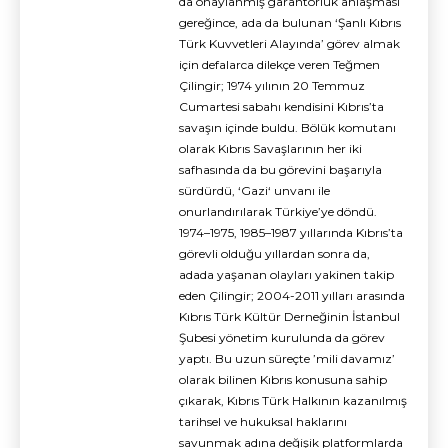
da onaylanmış garantörlük anlaşması
gereğince, ada da bulunan ‘Şanlı Kıbrıs
Türk Kuvvetleri Alayında’ görev almak
için defalarca dilekçe veren Teğmen
Çilingir; 1974 yılının 20 Temmuz
Cumartesi sabahı kendisini Kıbrıs’ta
savaşın içinde buldu. Bölük komutanı
olarak Kıbrıs Savaşlarının her iki
safhasında da bu görevini başarıyla
sürdürdü, ‘Gazi‘ unvanı ile
onurlandırılarak Türkiye’ye döndü.
1974–1975, 1985–1987 yıllarında Kıbrıs’ta
görevli olduğu yıllardan sonra da,
adada yaşanan olayları yakinen takip
eden Çilingir; 2004-2011 yılları arasında
Kıbrıs Türk Kültür Derneğinin İstanbul
Şubesi yönetim kurulunda da görev
yaptı. Bu uzun süreçte ’mili davamız’
olarak bilinen Kıbrıs konusuna sahip
çıkarak, Kıbrıs Türk Halkının kazanılmış
tarihsel ve hukuksal haklarını
savunmak adına değişik platformlarda