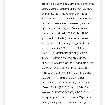
görev aldı. Sempozyumlara, panellere,
televizyon programlarına konuşmacı
olarak katıldı, makaleler yayınladı.
Yakinen takip ettiği Kıbrıs konusu başta
olmak üzere, ülke meseleleriyle ilgili
güncel yazılarına, konferanslarına
devam etmektedir. T.S.K.’dan 1990
yılında, kendi isteği ile emekli olduktan
sonra; Kıbrıs konusuyla ilgili kaleme
almış olduğu; ’’Özgürlük Nefesi
(K.K.T.C Cumhurbaşkanlığı yayını
1995)’’, ‘’Girne’den Doğan Güneş
(1997)‘’, ‘’Unutanlar Unutturulanlar ya
da Hatırlayamadıklarımız (2004)’’,
‘’Elveda Kıbrıs Ama Bir Gün Mutlaka
(2006)’’, ‘’Andımız Olsun ki Bu
Topraklar Bizim (2007)‘’,’’Tarihten
Gelen Çığlık (2010)’’, Kıbrıs ‘’Yes Be
Annem’’ 2002-2016 (Eylül-2016) isimli
kitaplarıyla; Ülkemizin son 65 yılında
öne çıkan, yaşanmış önemli olayları