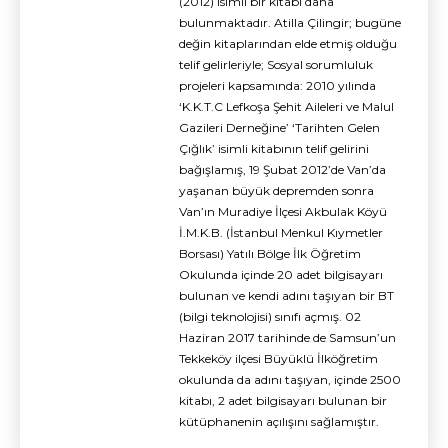
(2012) isimli bir kitabı daha
bulunmaktadır. Atilla Çilingir; bugüne
değin kitaplarından elde etmiş olduğu
telif gelirleriyle; Sosyal sorumluluk
projeleri kapsamında: 2010 yılında
‘K.K.T.C Lefkoşa Şehit Aileleri ve Malul
Gazileri Derneğine’ ‘Tarihten Gelen
Çığlık’ isimli kitabının telif gelirini
bağışlamış, 19 Şubat 2012’de Van’da
yaşanan büyük depremden sonra
Van’ın Muradiye İlçesi Akbulak Köyü
İ.M.K.B. (İstanbul Menkul Kıymetler
Borsası) Yatılı Bölge İlk Öğretim
Okulunda içinde 20 adet bilgisayarı
bulunan ve kendi adını taşıyan bir BT
(bilgi teknolojisi) sınıfı açmış. 02
Haziran 2017 tarihinde de Samsun’un
Tekkeköy ilçesi Büyüklü İlköğretim
okulunda da adını taşıyan, içinde 2500
kitabı, 2 adet bilgisayarı bulunan bir
kütüphanenin açılışını sağlamıştır.