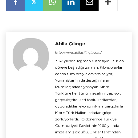
Atilla Çilingir
http://www.atillacilingir.com/
1967 yılında Teğmen rütbesiyle T.S.K da
göreve başladığı zaman, Kıbrıs olayları
adada tüm hızıyla devam ediyor,
Yunanistan’ın da desteğini alan
Rum’lar; adada yaşayan Kıbrıs
Türk’üne her türlü mezalimi yapıyor,
gerçekleştirdikleri toplu katliamlar,
uyguladıkları ekonomik ambargolarla
Kıbrıs Türk Halkını adadan göçe
zorluyorlardı… O dönemde Türkiye
Cumhuriyeti Devletinin 1960 yılında
imzalamış olduğu, BM’ler tarafından