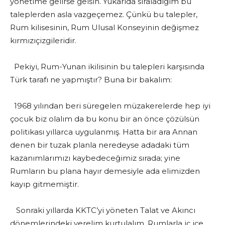
yönetime gelirse gelsin. Yukarıda sıraladığım bu
taleplerden asla vazgeçemez. Çünkü bu talepler,
Rum kilisesinin, Rum Ulusal Konseyinin değişmez
kırmızıçizgileridir.
Pekiyi, Rum-Yunan ikilisinin bu talepleri karşısında
Türk tarafı ne yapmıştır? Buna bir bakalım:
1968 yılından beri süregelen müzakerelerde hep iyi
çocuk biz olalım da bu konu bir an önce çözülsün
politikası yıllarca uygulanmış. Hatta bir ara Annan
denen bir tuzak planla neredeyse adadaki tüm
kazanımlarımızı kaybedeceğimiz sırada; yine
Rumların bu plana hayır demesiyle ada elimizden
kayıp gitmemiştir.
Sonraki yıllarda KKTC’yi yöneten Talat ve Akıncı
dönemlerindeki verelim kurtulalım, Rumlarla iç içe