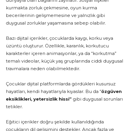
dünyayla olan bağlarını zayıflatır. Sosyal ilişkiler
kurmakta zorluk çekmesine, oyun kurma
becerilerinin gelişmemesine ve yalnızlık gibi
duygusal zorluklar yaşamasına sebep olabilir.
Bazı dijital içerikler, çocuklarda kaygı, korku veya
üzüntü oluşturur. Özellikle, karanlık, korkutucu
karakterler içeren animasyonlar, ya da “korkutma”
temalı videolar, küçük yaş gruplarında ciddi duygusal
travmalara neden olabilmektedir.
Çocuklar dijital platformlarda gördükleri kusursuz
hayatları, kendi hayatlarıyla kıyaslar. Bu da “
özgüven
eksiklikleri, yetersizlik hissi”
gibi duygusal sorunları
tetikler.
Eğitici içerikler doğru şekilde kullanıldığında
çocukların dil gelişimini destekler. Ancak fazla ve