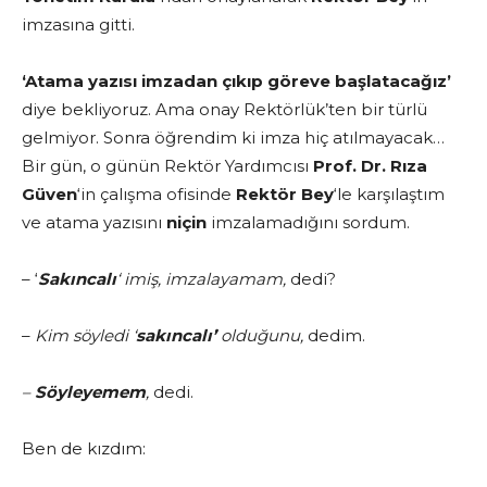
imzasına gitti.
‘Atama yazısı imzadan çıkıp göreve başlatacağız’
diye bekliyoruz. Ama onay Rektörlük’ten bir türlü
gelmiyor. Sonra öğrendim ki imza hiç atılmayacak…
Bir gün, o günün Rektör Yardımcısı
Prof. Dr. Rıza
Güven
‘in çalışma ofisinde
Rektör Bey
‘le karşılaştım
ve atama yazısını
niçin
imzalamadığını sordum.
– ‘
Sakıncalı
‘ imiş, imzalayamam,
dedi?
–
Kim söyledi ‘
sakıncalı’
olduğunu,
dedim.
–
Söyleyemem
,
dedi.
Ben de kızdım: