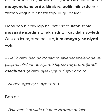
hâl hatır sorup ayrılmaktı. Biliyorum ki doktorlarımızı,
muayenehanelerde
,
klinik
ve
polikliniklerde
her
zaman yoğun bir hasta topluluğu bekler.
Odasında bir çay içip hal hatır sorduktan sonra
müsaade
istedim. Bırakmadı. Bir çay daha söyledi.
Onu da içtim, ama baktım,
bırakmaya yine niyeti
yok
.
– Halilciğim, ben doktorları muayenehanelerinde ve
çalışma ofislerinde ziyareti hiç sevmiyorum. Şimdi
mecburen
geldim, öyle uygun düştü,
dedim.
–
Neden Ağabey?
Diye sordu.
Ben de:
– Bak, ben kırk yılda bir kere ziyarete geldim.