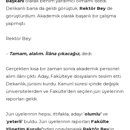
Başkanı
olarak benim yardımcı olmamı istedi.
Delikanlı bana da geldi görüştük.
Rektör Bey
de
görüştürdüm. Akademik olarak başarılı bir çalışma
yapmıştı.
Rektör Bey:
–
Tamam, alalım. İlâna çıkacağız
,
dedi.
Gerçekten kısa bir zaman sonra akademik personel
alım ilânı çıktı. Aday, Fakülteye dosyalarını teslim etti.
Dekanlık, jürisini kurdu. Kanunî süresi içinde değişik
üniversitelerden ve Fakülte’den seçilen jüri üyelerinin
raporları geldi.
Jüri üyelerinin hepsi, ittifakla, adayı ‘
olumlu’
ve
‘
yeterli’
buldu. Jüri üyelerinin raporları
Fakülte
Yönetim Kurulu’
ndan onaylanarak
Rektör Bey
‘in