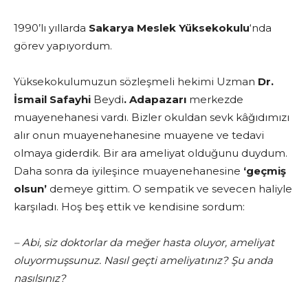
1990’lı yıllarda
Sakarya Meslek Yüksekokulu
‘nda
görev yapıyordum.
Yüksekokulumuzun sözleşmeli hekimi Uzman
Dr.
İsmail Safayhi
Beydi
. Adapazarı
merkezde
muayenehanesi vardı. Bizler okuldan sevk kâğıdımızı
alır onun muayenehanesine muayene ve tedavi
olmaya giderdik. Bir ara ameliyat olduğunu duydum.
Daha sonra da iyileşince muayenehanesine
‘geçmiş
olsun’
demeye gittim. O sempatik ve sevecen haliyle
karşıladı. Hoş beş ettik ve kendisine sordum:
– Abi, siz doktorlar da meğer hasta oluyor, ameliyat
oluyormuşsunuz. Nasıl geçti ameliyatınız? Şu anda
nasılsınız?