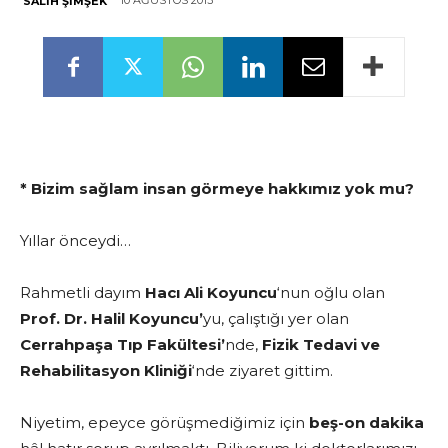
10 AĞUSTOS 2013
SALIH ŞIMŞEK
* Bizim sağlam insan görmeye hakkımız yok mu?
Yıllar önceydi…
Rahmetli dayım
Hacı Ali Koyuncu
‘nun oğlu olan
Prof. Dr. Halil Koyuncu’
yu, çalıştığı yer olan
Cerrahpaşa Tıp Fakültesi’
nde,
Fizik Tedavi ve
Rehabilitasyon Kliniği
‘nde ziyaret gittim.
Niyetim, epeyce görüşmediğimiz için
beş-on dakika