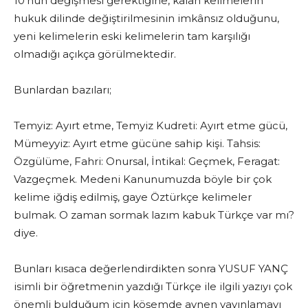
10’nun değişmesi gerektiğine, kalan kelimelerin
hukuk dilinde değiştirilmesinin imkânsız olduğunu,
yeni kelimelerin eski kelimelerin tam karşılığı
olmadığı açıkça görülmektedir.
Bunlardan bazıları;
Temyiz: Ayırt etme, Temyiz Kudreti: Ayırt etme gücü,
Mümeyyiz: Ayırt etme gücüne sahip kişi. Tahsis:
Özgülüme, Fahri: Onursal, İntikal: Geçmek, Feragat:
Vazgeçmek. Medeni Kanunumuzda böyle bir çok
kelime iğdiş edilmiş, gaye Öztürkçe kelimeler
bulmak. O zaman sormak lazım kabuk Türkçe var mı?
diye.
Bunları kısaca değerlendirdikten sonra YUSUF YANÇ
isimli bir öğretmenin yazdığı Türkçe ile ilgili yazıyı çok
önemli bulduğum için köşemde aynen yayınlamayı