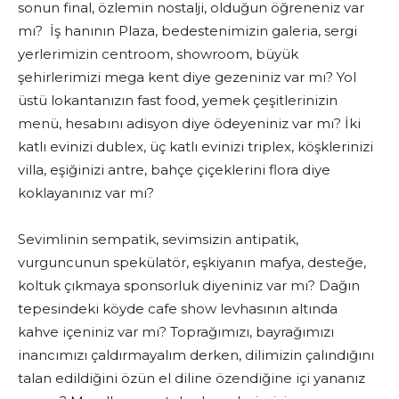
sonun final, özlemin nostalji, olduğun öğreneniz var
mı? İş hanının Plaza, bedestenimizin galeria, sergi
yerlerimizin centroom, showroom, büyük
şehirlerimizi mega kent diye gezeniniz var mı? Yol
üstü lokantanızın fast food, yemek çeşitlerinizin
menü, hesabını adisyon diye ödeyeniniz var mı? İki
katlı evinizi dublex, üç katlı evinizi triplex, köşklerinizi
villa, eşiğinizi antre, bahçe çiçeklerini flora diye
koklayanınız var mı?
Sevimlinin sempatik, sevimsizin antipatik,
vurguncunun spekülatör, eşkiyanın mafya, desteğe,
koltuk çıkmaya sponsorluk diyeniniz var mı? Dağın
tepesindeki köyde cafe show levhasının altında
kahve içeniniz var mı? Toprağımızı, bayrağımızı
inancımızı çaldırmayalım derken, dilimizin çalındığını
talan edildiğini özün el diline özendiğine içi yananız