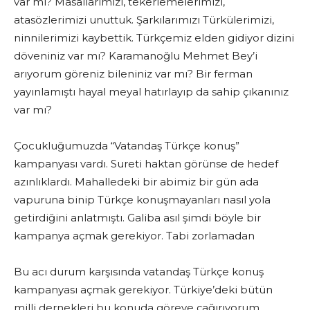
var mı? Masallarımızı, tekerlemelerimizi,
atasözlerimizi unuttuk. Şarkılarımızı Türkülerimizi,
ninnilerimizi kaybettik. Türkçemiz elden gidiyor dizini
döveniniz var mı? Karamanoğlu Mehmet Bey’i
arıyorum göreniz bileniniz var mı? Bir ferman
yayınlamıştı hayal meyal hatırlayıp da sahip çıkanınız
var mı?
Çocukluğumuzda “Vatandaş Türkçe konuş”
kampanyası vardı. Sureti haktan görünse de hedef
azınlıklardı. Mahalledeki bir abimiz bir gün ada
vapuruna binip Türkçe konuşmayanları nasıl yola
getirdiğini anlatmıştı. Galiba asıl şimdi böyle bir
kampanya açmak gerekiyor. Tabi zorlamadan
Bu acı durum karşısında vatandaş Türkçe konuş
kampanyası açmak gerekiyor. Türkiye’deki bütün
milli dernekleri bu konuda göreve çağırıyorum.