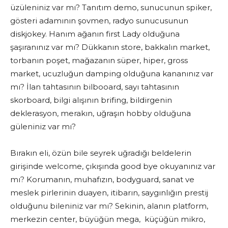
üzüleniniz var mı? Tanıtım demo, sunucunun spiker,
gösteri adamının şovmen, radyo sunucusunun
diskjokey. Hanım ağanın first Lady olduğuna
şaşıranınız var mı? Dükkanın store, bakkalın market,
torbanın poşet, mağazanın süper, hiper, gross
market, ucuzluğun damping olduğuna kananınız var
mı? İlan tahtasının bilbooard, sayı tahtasının
skorboard, bilgi alışının brifing, bildirgenin
deklerasyon, merakın, uğraşın hobby olduğuna
güleniniz var mı?
Bırakın eli, özün bile seyrek uğradığı beldelerin
girişinde welcome, çıkışında good bye okuyanınız var
mı? Korumanın, muhafızın, bodyguard, sanat ve
meslek pirlerinin duayen, itibarın, saygınlığın prestij
olduğunu bileniniz var mı? Sekinin, alanın platform,
merkezin center, büyüğün mega, küçüğün mikro,