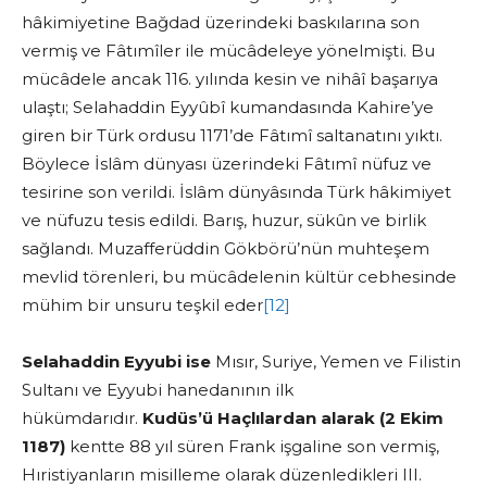
hâkimiyetine Bağdad üzerindeki baskılarına son
vermiş ve Fâtımîler ile mücâdeleye yönelmişti. Bu
mücâdele ancak 116. yılında kesin ve nihâî başarıya
ulaştı; Selahaddin Eyyûbî kumandasında Kahire’ye
giren bir Türk ordusu 1171’de Fâtımî saltanatını yıktı.
Böylece İslâm dünyası üzerindeki Fâtımî nüfuz ve
tesirine son verildi. İslâm dünyâsında Türk hâkimiyet
ve nüfuzu tesis edildi. Barış, huzur, sükûn ve birlik
sağlandı. Muzafferüddin Gökbörü’nün muhteşem
mevlid törenleri, bu mücâdelenin kültür cebhesinde
mühim bir unsuru teşkil eder
[12]
Selahaddin Eyyubi ise
Mısır, Suriye, Yemen ve Filistin
Sultanı ve Eyyubi hanedanının ilk
hükümdarıdır.
Kudüs’ü Haçlılardan alarak (2 Ekim
1187)
kentte 88 yıl süren Frank işgaline son vermiş,
Hıristiyanların misilleme olarak düzenledikleri III.