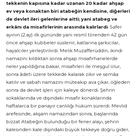
tekkenin
kapısına kadar uzanan 20 kadar ahşap
ev veya konaktan biri atabeğin kendisine, diğerleri
de devlet ileri gelenlerine aitti; yani atabeg ve
erkânı da misafirlerinin arasında kalırlardı
. Safer
ayının (2.ay) ilk gününde yani resmî törenden 42 gün
önce ahşap kubbeler süslenir, katlarına şarkıcılar,
hayalciler yerleştirilirdi. Melik Muzafferüddin, ikindi
namazını kıldıktan sonra ahşap misafirhanelerde
neler yapıldığına bakar, misafirleri ile meşgul olur,
sonra âdeti üzere tekkede kalarak zikir ve semâa
katılır ve sabah namazını müteakip ava çıkar, öğleden
sonra da devlet işleri için kaleye dönerdi. Şehrin
sokaklarında ve dışındaki misafir konaklarında
haftalarca bir panayır canlılığı hüküm sürerdi. Mevlid
arefesinde, akşam namazından sonra, başlarında
bizzat Atabeğin bulunduğu bir fener alayı, şehrin
kalesinden kale dışındaki büyük tekkeye doğru gider,