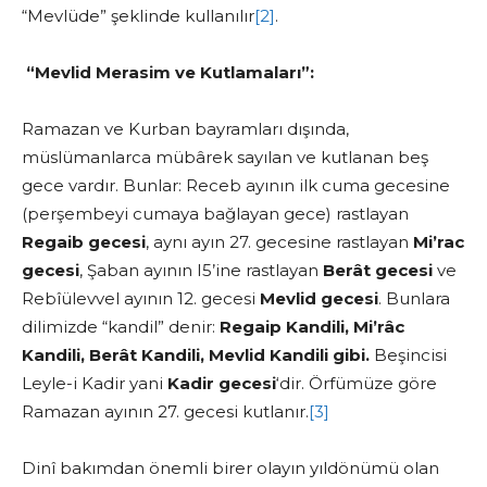
“Mevlüde” şeklinde kullanılır
[2]
.
“Mevlid Merasim ve Kutlamaları”:
Ramazan ve Kurban bayramları dışında,
müslümanlarca mübârek sayılan ve kutlanan beş
gece vardır. Bunlar: Receb ayının ilk cuma gecesine
(perşembeyi cumaya bağlayan gece) rastlayan
Regaib gecesi
, aynı ayın 27. gecesine rastlayan
Mi’rac
gecesi
, Şaban ayının I5’ine rastlayan
Berât gecesi
ve
Rebîülevvel ayının 12. gecesi
Mevlid gecesi
. Bunlara
dilimizde “kandil” denir:
Regaip Kandili, Mi’râc
Kandili, Berât Kandili, Mevlid Kandili gibi.
Beşincisi
Leyle-i Kadir yani
Kadir gecesi
‘dir. Örfümüze göre
Ramazan ayının 27. gecesi kutlanır.
[3]
Dinî bakımdan önemli birer olayın yıldönümü olan