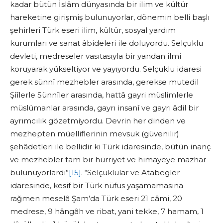
kadar bütün İslâm dünyasında bir ilim ve kültür
hareketine girişmiş bulunuyorlar, dönemin belli başlı
şehirleri Türk eseri ilim, kültür, sosyal yardım
kurumları ve sanat âbideleri ile doluyordu. Selçuklu
devleti, medreseler vasıtasıyla bir yandan ilmi
koruyarak yükseltiyor ve yayıyordu. Selçuklu idaresi
gerek sünnî mezhebler arasında, gerekse mutedil
Şîîlerle Sünnîler arasında, hattâ gayri müslimlerle
müslümanlar arasında, gayrı insanî ve gayrı âdil bir
ayrımcılık gözetmiyordu. Devrin her dinden ve
mezhepten müelliflerinin mevsuk (güvenilir)
şehâdetleri ile bellidir ki Türk idaresinde, bütün inanç
ve mezhebler tam bir hürriyet ve himayeye mazhar
bulunuyorlardı”
[15]
. “Selçuklular ve Atabegler
idaresinde, kesif bir Türk nüfus yaşamamasına
rağmen meselâ Şam’da Türk eseri 21 câmi, 20
medrese, 9 hângâh ve ribat, yani tekke, 7 hamam, 1