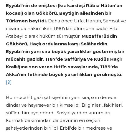
Eyyûbî’nin de eniştesi (kız kardeşi Râbia Hâtun’un
kocası) olan
Gökbörü,
Beytigin ailesinden bir
Türkmen beyi idi.
Daha önce Urfa, Harran, Samsat ve
civarında hâkim iken 1190’dan ölümüne kadar Erbil
Atabeyi olarak hüküm sürmüştür.
Muzafferüddin
Gökbörü, Haçlı ordularına karşı Selâhaddin
Eyyûbi’nin yanı sıra büyük yararlıklar göstermiş bir
mücahit gazidir. 1187’de Saffûriya ve Kudüs Haçlı
Krallığına son veren Hıttîn savaşlarında, 1189’da
Akkâ’nın fethinde büyük yararlılıkları görülmüştü
.
[9]
Bu mücâhit gazi şahsiyetinin yanı sıra, son derece
dindar ve hayırsever bir kimse idi. Bilginleri, fakihleri,
sûfîleri himaye ederdi. Sosyal yardım kurumları
kurmak bakımından da devrinin en seçkin
şahsiyetlerinden biri idi. Erbil’de bir medrese ve