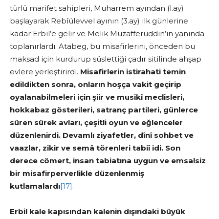
türlü marifet sahipleri, Muharrem ayından (l.ay)
başlayarak Rebîülevvel ayının (3.ay) ilk günlerine
kadar Erbil’e gelir ve Melik Muzafferüddin’in yanında
toplanırlardı. Atabeg, bu misafirlerini, önceden bu
maksad için kurdurup süslettiği çadır sitilinde ahşap
evlere yerleştirirdi.
Misafirlerin istirahati temin
edildikten sonra, onların hoşça vakit geçirip
oyalanabilmeleri için şiir ve musikî meclisleri,
hokkabaz gösterileri, satranç partileri, günlerce
süren sürek avları, çeşitli oyun ve eğlenceler
düzenlenirdi. Devamlı ziyafetler, dînî sohbet ve
vaazlar, zikir ve semâ törenleri tabiî idi. Son
derece cömert, insan tabiatına uygun ve emsalsiz
bir misafirperverlikle düzenlenmiş
kutlamalardı
[17]
.
Erbil kale kapısından kalenin dışındaki büyük