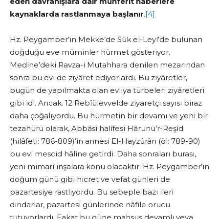
eden davranışlara dair münferit haberlere
kaynaklarda rastlanmaya başlanır
.
[4]
Hz. Peygamber’in Mekke’de Sûk el-Leyl’de bulunan
doğduğu eve müminler hürmet gösteriyor.
Medine’deki Ravza-i Mutahhara denilen mezarından
sonra bu evi de ziyâret ediyorlardı. Bu ziyâretler,
bugün de yapılmakta olan evliya türbeleri ziyâretleri
gibi idi. Ancak. 12 Rebîülevvelde ziyaretçi sayısı biraz
daha çoğalıyordu. Bu hürmetin bir devamı ve yeni bir
tezahürü olarak, Abbâsî halîfesi Hârunü’r-Reşîd
(hilâfeti: 786-809)’in annesi El-Hayzûrân (öl: 789-90)
bu evi mescid hâline getirdi. Daha sonraları burası,
yeni mimarî inşalara konu olacaktır. Hz. Peygamber’in
doğum günü gibi hicret ve vefat günleri de
pazartesiye rastlıyordu. Bu sebeple bazı ileri
dindarlar, pazartesi günlerinde nâfile orucu
tutuyorlardı. Fakat bu güne mahsus devamlı veya