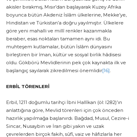
akisler bırakmış, Mısır’dan başlayarak Kuzey Afrika
boyunca bütün Akdeniz İslâm ülkelerine, Mekke’ye,
Hindistan ve Türkistan’a doğru yayılmıştır. Ülkelere
göre yeni mahalli ve millî renkler kazanmakla
beraber, esas noktaları tamamen aynı idi. Bu
muhteşem kutlamalar, bütün İslâm dünyasını
birleştiren bir îman, kültür ve sosyal birlik hâdisesi
oldu. Gökbörü Mevlidlerinin pek çok kaynakta ilk ve
başlangıç sayılarak zikredilmesi önemlidir
[16]
.
ERBİL TÖRENLERİ
Erbil, 1211 doğumlu tarihçi İbni Hallîkan (öl: I282)’ın
anlattığına göre, Mevlid törenleri için çok önceden
hazırlık yapılmağa başlanırdı. Bağdad, Musul, Cezire-i
Sincar, Nusaybin ve İran gibi yakın ve uzak
çevrelerden birçok fakih, sûfî, vaiz ve hâfızlarla her