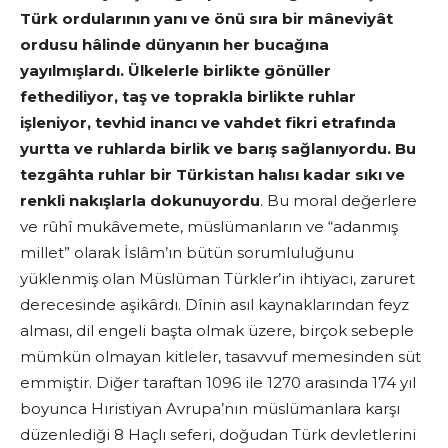
Türk ordularının yanı ve önü sıra bir mâneviyât
ordusu hâlinde dünyanın her bucağına
yayılmışlardı. Ülkelerle birlikte gönüller
fethediliyor, taş ve toprakla birlikte ruhlar
işleniyor, tevhid inancı ve vahdet fikri etrafında
yurtta ve ruhlarda birlik ve barış sağlanıyordu. Bu
tezgâhta ruhlar bir Türkistan halısı kadar sıkı ve
renkli nakışlarla dokunuyordu
. Bu moral değerlere
ve rûhî mukâvemete, müslümanların ve “adanmış
millet” olarak İslâm’ın bütün sorumluluğunu
yüklenmiş olan Müslüman Türkler’in ihtiyacı, zaruret
derecesinde aşikârdı. Dînin asıl kaynaklarından feyz
alması, dil engeli başta olmak üzere, birçok sebeple
mümkün olmayan kitleler, tasavvuf memesinden süt
emmiştir. Diğer taraftan 1096 ile 1270 arasında 174 yıl
boyunca Hıristiyan Avrupa’nın müslümanlara karşı
düzenlediği 8 Haçlı seferi, doğudan Türk devletlerini