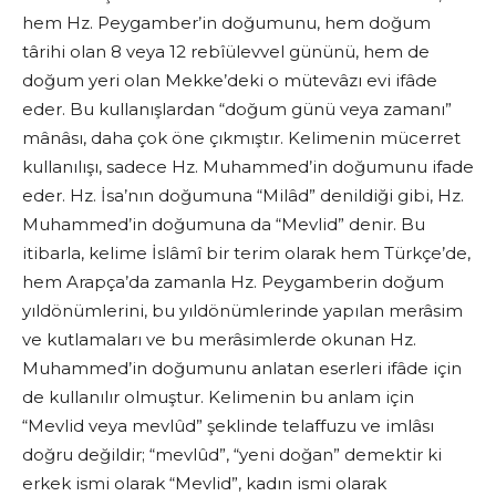
hem Hz. Peygamber’in doğumunu, hem doğum
târihi olan 8 veya 12 rebîülevvel gününü, hem de
doğum yeri olan Mekke’deki o mütevâzı evi ifâde
eder. Bu kullanışlardan “doğum günü veya zamanı”
mânâsı, daha çok öne çıkmıştır. Kelimenin mücerret
kullanılışı, sadece Hz. Muhammed’in doğumunu ifade
eder. Hz. İsa’nın doğumuna “Milâd” denildiği gibi, Hz.
Muhammed’in doğumuna da “Mevlid” denir. Bu
itibarla, kelime İslâmî bir terim olarak hem Türkçe’de,
hem Arapça’da zamanla Hz. Peygamberin doğum
yıldönümlerini, bu yıldönümlerinde yapılan merâsim
ve kutlamaları ve bu merâsimlerde okunan Hz.
Muhammed’in doğumunu anlatan eserleri ifâde için
de kullanılır olmuştur. Kelimenin bu anlam için
“Mevlid veya mevlûd” şeklinde telaffuzu ve imlâsı
doğru değildir; “mevlûd”, “yeni doğan” demektir ki
erkek ismi olarak “Mevlid”, kadın ismi olarak