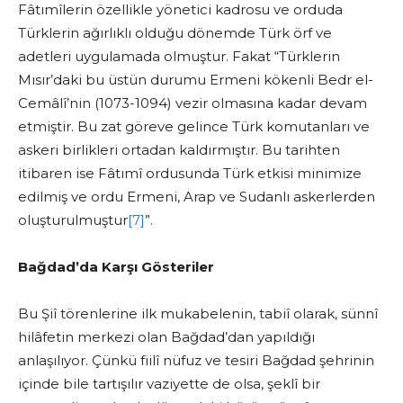
Fâtımîlerin özellikle yönetici kadrosu ve orduda
Türklerin ağırlıklı olduğu dönemde Türk örf ve
adetleri uygulamada olmuştur. Fakat “Türklerin
Mısır’daki bu üstün durumu Ermeni kökenli Bedr el-
Cemâlî’nin (1073-1094) vezir olmasına kadar devam
etmiştir. Bu zat göreve gelince Türk komutanları ve
askeri birlikleri ortadan kaldırmıştır. Bu tarihten
itibaren ise Fâtımî ordusunda Türk etkisi minimize
edilmiş ve ordu Ermeni, Arap ve Sudanlı askerlerden
oluşturulmuştur
[7]
”.
Bağdad’da Karşı Gösteriler
Bu Şiî törenlerine ilk mukabelenin, tabiî olarak, sünnî
hilâfetin merkezi olan Bağdad’dan yapıldığı
anlaşılıyor. Çünkü fiilî nüfuz ve tesiri Bağdad şehrinin
içinde bile tartışılır vaziyette de olsa, şeklî bir