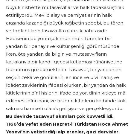
büyük nisbette mutasavvıflar ve halk tabakası iştirak
ettiriliyordu. Mevlid alay ve cemiyetlerinin halk
arasında kazandığı büyük rağbetin sebebi, bu tören
ve toplantıların tasavvufla olan sıkı râbıtasıdır.
Hâdisenin bu yönü çok mühimdir. Törenler bir
yandan bir panayır ve kültür şenliği görüntüsünde
iken, öte yandan da bilgin ve mutasavvıfların
katkılarıyla bir kandil gecesi kutlaması rûhâniyetine
bürünmüş gözükmektedir. Tasavvuf, bir yandan en
seçkin zekâ ve gönüllerin, en ince ve ulvî inanış ve
ibâdet zevklerinin ifâdesi olurken, bir yandan da halk
kitlelerinin dînî hislerini ifade ediyor, dînin kitleye mâl
edilmesi, dînî inanç ve hislerin kitlelerin kalbinde kök
salması hareketi olarak gelişiyor ve gerçekleşiyordu.
Bu devirde tasavvuf akımları çok kuvvetli idi.
1166’da vefat eden Hazret-i Türkistan Hoca Ahmet
Yesevi’nin yetiştirdiği alp erenler, gazi dervişler,