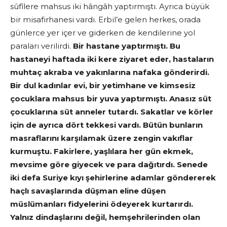
sûfîlere mahsus iki hângâh yaptırmıştı. Ayrıca büyük
bir misafirhanesi vardı. Erbil’e gelen herkes, orada
günlerce yer içer ve giderken de kendilerine yol
paraları verilirdi.
Bir hastane yaptırmıştı. Bu
hastaneyi haftada iki kere ziyaret eder, hastaların
muhtaç akraba ve yakınlarına nafaka gönderirdi.
Bir dul kadınlar evi, bir yetimhane ve kimsesiz
çocuklara mahsus bir yuva yaptırmıştı. Anasız süt
çocuklarına süt anneler tutardı. Sakatlar ve körler
için de ayrıca dört tekkesi vardı. Bütün bunların
masraflarını karşılamak üzere zengin vakıflar
kurmuştu. Fakirlere, yaşlılara her gün ekmek,
mevsime göre giyecek ve para dağıtırdı. Senede
iki defa Suriye kıyı şehirlerine adamlar göndererek
haçlı savaşlarında düşman eline düşen
müslümanları fidyelerini ödeyerek kurtarırdı.
Yalnız dindaşlarını değil, hemşehrilerinden olan