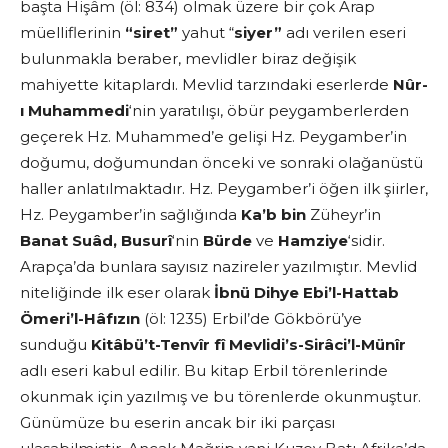
başta Hişâm (öl: 834) olmak üzere bir çok Arap
müelliflerinin
“siret”
yahut “
siyer”
adı verilen eseri
bulunmakla beraber, mevlidler biraz değişik
mahiyette kitaplardı. Mevlid tarzındaki eserlerde
Nûr-
ı Muhammedi
‘nin yaratılışı, öbür peygamberlerden
geçerek Hz. Muhammed’e gelişi Hz. Peygamber’in
doğumu, doğumundan önceki ve sonraki olağanüstü
haller anlatılmaktadır. Hz. Peygamber’i öğen ilk şiirler,
Hz. Peygamber’in sağlığında
Ka’b bin
Züheyr’in
Banat Suâd, Busurî
‘nin
Bürde
ve
Hamziye
‘sidir.
Arapça’da bunlara sayısız nazireler yazılmıştır. Mevlid
niteliğinde ilk eser olarak
İbnü Dihye Ebi’l-Hattab
Ömeri’l-Hâfızın
(öl: 1235) Erbil’de Gökbörü’ye
sunduğu
Kitâbü’t-Tenvîr fî Mevlidi’s-Sirâci’l-Münîr
adlı eseri kabul edilir. Bu kitap Erbil törenlerinde
okunmak için yazılmış ve bu törenlerde okunmuştur.
Günümüze bu eserin ancak bir iki parçası