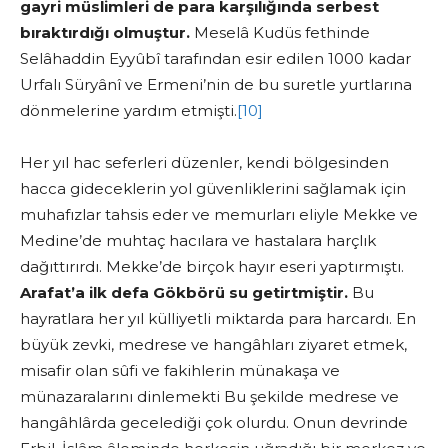
gayri müslimleri de para karşılığında serbest
bıraktırdığı olmuştur.
Meselâ Kudüs fethinde
Selâhaddin Eyyûbî tarafından esir edilen 1000 kadar
Urfalı Süryânî ve Ermeni’nin de bu suretle yurtlarına
dönmelerine yardım etmişti.
[10]
Her yıl hac seferleri düzenler, kendi bölgesinden
hacca gideceklerin yol güvenliklerini sağlamak için
muhafızlar tahsis eder ve memurları eliyle Mekke ve
Medine’de muhtaç hacılara ve hastalara harçlık
dağıttırırdı. Mekke’de birçok hayır eseri yaptırmıştı.
Arafat’a ilk defa Gökbörü su getirtmiştir.
Bu
hayratlara her yıl külliyetli miktarda para harcardı. En
büyük zevki, medrese ve hangâhları ziyaret etmek,
misafir olan sûfi ve fakihlerin münakaşa ve
münazaralarını dinlemekti Bu şekilde medrese ve
hangâhlârda gecelediği çok olurdu. Onun devrinde