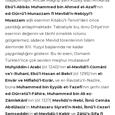
ulaşabilmiştir. Ancak Mağrip yani Kuzey Batı Afrika’da
Ebü’l-Abbâs Muhammed bin Ahmed el-Azafî
‘nin
ed-Dürrü’l-Munazzam fî Mevlidi’n-Nebiyyi’l-
Muazzam
adlı eserinin Kitabü’t-Tenvîr’den önce
yazıldığı anlaşılmaktadır. Tabiatiyle bu, ibnü Dihye’nin
eserinin değerini ve târihî örneklik rolünü
gölgelemez, sâdece Mevlid törenlerinin İslâm
âleminde XIII. Yüzyıl başlarında ne kadar
yaygınlaştığını gösterir. Bu iki eseri, Osmanlı
Türkleri’nce çok sevilen meşhur mutasavvıf
Muhyiddin-i Arabi
(öl: 1240)’nin
el-Mevlidi’l-Cismânî
ve’r-Ruhanî, Ebü’l-Hasan el-Bekrî
(öl: 1295)’nin
el-
Envâr ve Miflahü’l-Esrâr,
ve er-Ravzatü’n-Nazîre,
buna
Muhammed bin Eyyûb et-Tazefi
‘nin şerhi olan
ed-Dürretü’l-Fâhire, Muhammed bin Ali ez-
Zâmlekânî
‘nin (öl: 1327)
Mevlidü’n-Nebî, İbnü Cemâa
Abdülaziz
‘in
Muhtasaru Siyreti’n-Nebî, İbnü’l-Cezerî
Şemseddin
‘in
el-Mevlidü-l-Kebîr
ve
Zâtü’ş-Şifa fî