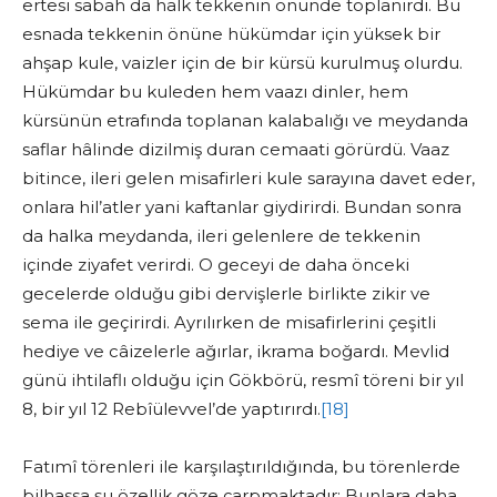
ertesi sabah da halk tekkenin önünde toplanırdı. Bu
esnada tekkenin önüne hükümdar için yüksek bir
ahşap kule, vaizler için de bir kürsü kurulmuş olurdu.
Hükümdar bu kuleden hem vaazı dinler, hem
kürsünün etrafında toplanan kalabalığı ve meydanda
saflar hâlinde dizilmiş duran cemaati görürdü. Vaaz
bitince, ileri gelen misafirleri kule sarayına davet eder,
onlara hil’atler yani kaftanlar giydirirdi. Bundan sonra
da halka meydanda, ileri gelenlere de tekkenin
içinde ziyafet verirdi. O geceyi de daha önceki
gecelerde olduğu gibi dervişlerle birlikte zikir ve
sema ile geçirirdi. Ayrılırken de misafirlerini çeşitli
hediye ve câizelerle ağırlar, ikrama boğardı. Mevlid
günü ihtilaflı olduğu için Gökbörü, resmî töreni bir yıl
8, bir yıl 12 Rebîülevvel’de yaptırırdı.
[18]
Fatımî törenleri ile karşılaştırıldığında, bu törenlerde
bilhassa şu özellik göze çarpmaktadır: Bunlara daha