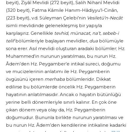
beyit), Ziyâî Mevlidi (272 beyit), Salih Nihanî Mevlidi
(320 beyit), Fatma Kâmile Hanım-Hâdiyyu’l-Cinân,
(223 beyit), v.d. Süleyman Çelebi’nin
Vesiletü’n-Necât
isimli mevlidinde gelenekleşmiş bir yapıyla
karşılaşırız. Genellikle
tevhid, münacat, na’t, sebeb-i
telif
bölümleriyle başlayan mevlidler,
dua
bölümüyle
sona erer. Asıl mevlidi oluşturan aradaki bölümler; Hz.
Muhammed’in nurunun yaratılması, bu nurun Hz.
Âdem’den Hz. Peygamber’e intikal sureci, doğumu
ve mucizelerinin anlatımı ile Hz. Peygamberin
övgüsünü içeren
merhaba
bölümleridir. Dikkat
edilirse bu bölümlerde öncelik Hz. Peygamberin
hayatının anlatılmasıdır. Ancak o hayatın bütünlüğü
yerine belli dönemleriyle sınırlı kalınır. En çok öne
çıkan dönem veya olay da, Hz. Peygamberin
doğumudur. Bununla birlikte nurunun yaratılması ve
bu nurun Hz. Âdem’den kendilerine intikaline kadarki