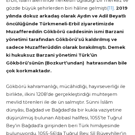
Erbil, İslâm âleminde herkesin uğradığı bir merkez ve
gözde büyük şehirlerden biri hâline gelmişti
[11]
.
2019
yılında dokuz arkadaş olarak Aydın ve Adil Beyatlı
öncülüğünde Türkmeneli-Erbil ziyaretimizde
Muzaffereddin Gökbörü caddesinin ismi Barzani
yönetimi tarafından Gökbörü’sü kaldırılmış ve
sadece Muzafferüddin olarak bırakılmıştı. Demek
ki hukuksuz Barzani yönetimi Türk’ün
Gökbörü’sünün (Bozkurt’undan) hatırasından bile
çok korkmaktadır.
Gökbörü kahramanlığı, mücâhidliği, hayırseverliği ile
birlikte, ilkini 1208’de gerçekleştirdiği muhteşem
mevlid törenleri ile de ün salmıştır. Sünni İslâm
dünyâsı, Bağdad ve Bağdad’da bir kukla vaziyetine
düşürülmüş bulunan Abbasî halîfesi, 1055’te Tuğrul
Bey’in Bağdad’a girişinden beri Türk himâyesinde
bulunuyordu. 1055-56’da Tuğrul Bey, Şîî Büveyhîler’in