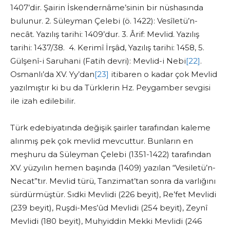
1407’dir. Şairin İskendernâme’sinin bir nüshasında
bulunur. 2. Süleyman Çelebi (ö. 1422): Vesîletü’n-
necât. Yazılış tarihi: 1409’dur. 3. Ârif: Mevlid. Yazılış
tarihi: 1437/38. 4. Kerimî İrşâd, Yazılış tarihi: 1458, 5.
Gülşenî-i Saruhani (Fatih devri): Mevlid-i Nebi
[22]
.
Osmanlı’da XV. Yy’dan
[23]
itibaren o kadar çok Mevlid
yazılmıştır ki bu da Türklerin Hz. Peygamber sevgisi
ile izah edilebilir.
Türk edebiyatında değişik şairler tarafından kaleme
alınmış pek çok mevlid mevcuttur. Bunların en
meşhuru da Süleyman Çelebi (1351-1422) tarafından
XV. yüzyılın hemen başında (1409) yazılan “Vesiletü’n-
Necat”tır. Mevlid türü, Tanzimat’tan sonra da varlığını
sürdürmüştür. Sıdki Mevlidi (226 beyit), Re’fet Mevlidi
(239 beyit), Ruşdi-Mes’ûd Mevlidi (254 beyit), Zeynî
Mevlidi (180 beyit), Muhyiddin Mekki Mevlidi (246