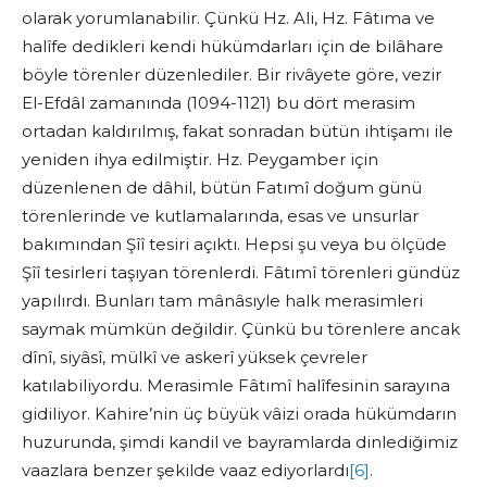
olarak yorumlanabilir. Çünkü Hz. Ali, Hz. Fâtıma ve
halîfe dedikleri kendi hükümdarları için de bilâhare
böyle törenler düzenlediler. Bir rivâyete göre, vezir
El-Efdâl zamanında (1094-1121) bu dört merasim
ortadan kaldırılmış, fakat sonradan bütün ihtişamı ile
yeniden ihya edilmiştir. Hz. Peygamber için
düzenlenen de dâhil, bütün Fatımî doğum günü
törenlerinde ve kutlamalarında, esas ve unsurlar
bakımından Şîî tesiri açıktı. Hepsi şu veya bu ölçüde
Şîî tesirleri taşıyan törenlerdi. Fâtımî törenleri gündüz
yapılırdı. Bunları tam mânâsıyle halk merasimleri
saymak mümkün değildir. Çünkü bu törenlere ancak
dînî, siyâsî, mülkî ve askerî yüksek çevreler
katılabiliyordu. Merasimle Fâtımî halîfesinin sarayına
gidiliyor. Kahire’nin üç büyük vâizi orada hükümdarın
huzurunda, şimdi kandil ve bayramlarda dinlediğimiz
vaazlara benzer şekilde vaaz ediyorlardı
[6]
.