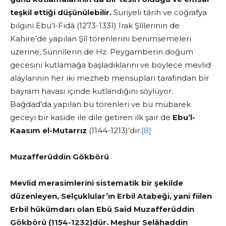
teşkil ettiği düşünülebilir.
Suriyeli târih ve coğrafya
bilgini Ebu’l-Fidâ (1273-1331) Irak Şîîlerinin de
Kahire’de yapılan Şîî törenlerini benimsemeleri
üzerine, Sünnîlerin de Hz. Peygamberin doğum
gecesini kutlamağa başladıklarını ve böylece mevlid
alaylarının her iki mezheb mensupları tarafından bir
bayram havası içinde kutlandığını söylüyor.
Bağdad’da yapılan bu törenleri ve bu mübarek
geceyi bir kaside ile dile getiren ilk şair de
Ebu’l-
Kaasım el-Mutarrız
(1144-1213)’dır.
[8]
Muzafferüddin Gökbörü
Mevlid merasimlerini sistematik bir şekilde
düzenleyen, Selçuklular’ın Erbil Atabeği, yani fiilen
Erbil hükümdarı olan Ebû Saîd Muzafferüddin
Gökbörü
(1154-1232)dür. Meşhur Selâhaddin