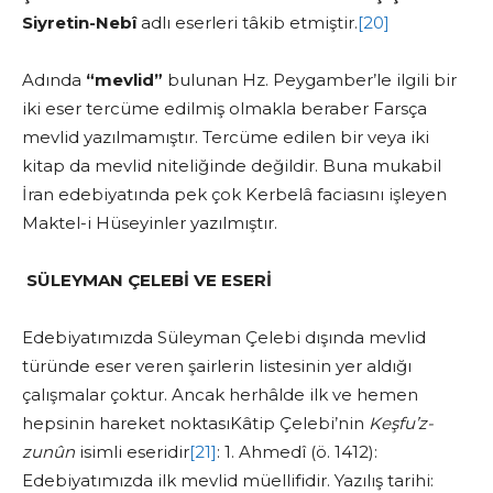
Siyretin-Nebî
adlı eserleri tâkib etmiştir.
[20]
Adında
“mevlid”
bulunan Hz. Peygamber’le ilgili bir
iki eser tercüme edilmiş olmakla beraber Farsça
mevlid yazılmamıştır. Tercüme edilen bir veya iki
kitap da mevlid niteliğinde değildir. Buna mukabil
İran edebiyatında pek çok Kerbelâ faciasını işleyen
Maktel-i Hüseyinler yazılmıştır.
SÜLEYMAN ÇELEBİ VE ESERİ
Edebiyatımızda Süleyman Çelebi dışında mevlid
türünde eser veren şairlerin listesinin yer aldığı
çalışmalar çoktur. Ancak herhâlde ilk ve hemen
hepsinin hareket noktasıKâtip Çelebi’nin
Keşfu’z-
zunûn
isimli eseridir
[21]
: 1. Ahmedî (ö. 1412):
Edebiyatımızda ilk mevlid müellifidir. Yazılış tarihi: