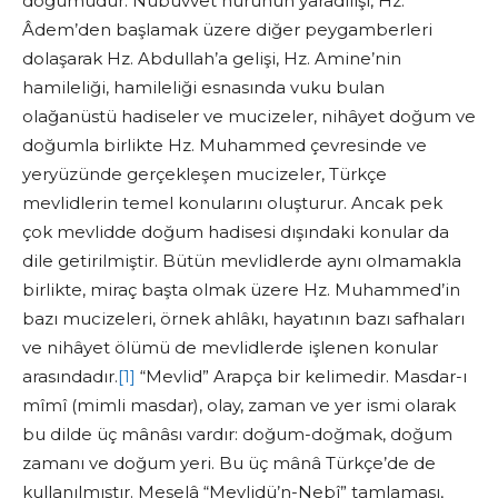
doğumudur. Nübüvvet nurunun yaradılışı, Hz.
Âdem’den başlamak üzere diğer peygamberleri
dolaşarak Hz. Abdullah’a gelişi, Hz. Amine’nin
hamileliği, hamileliği esnasında vuku bulan
olağanüstü hadiseler ve mucizeler, nihâyet doğum ve
doğumla birlikte Hz. Muhammed çevresinde ve
yeryüzünde gerçekleşen mucizeler, Türkçe
mevlidlerin temel konularını oluşturur. Ancak pek
çok mevlidde doğum hadisesi dışındaki konular da
dile getirilmiştir. Bütün mevlidlerde aynı olmamakla
birlikte, miraç başta olmak üzere Hz. Muhammed’in
bazı mucizeleri, örnek ahlâkı, hayatının bazı safhaları
ve nihâyet ölümü de mevlidlerde işlenen konular
arasındadır.
[1]
“Mevlid” Arapça bir kelimedir. Masdar-ı
mîmî (mimli masdar), olay, zaman ve yer ismi olarak
bu dilde üç mânâsı vardır: doğum-doğmak, doğum
zamanı ve doğum yeri. Bu üç mânâ Türkçe’de de
kullanılmıştır. Meselâ “Mevlidü’n-Nebî” tamlaması,