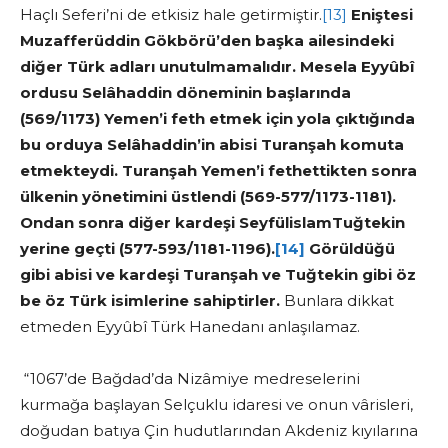
Haçlı Seferi’ni de etkisiz hale getirmiştir.
[13]
E
niştesi
Muzafferüddin Gökbörü’den başka ailesindeki
diğer Türk adları unutulmamalıdır. Mesela Eyyûbî
ordusu Selâhaddin döneminin başlarında
(569/1173) Yemen’i feth etmek için yola çıktığında
bu orduya Selâhaddin’in abisi Turanşah komuta
etmekteydi. Turanşah Yemen’i fethettikten sonra
ülkenin yönetimini üstlendi (569-577/1173-1181).
Ondan sonra diğer kardeşi SeyfülislamTuğtekin
yerine geçti (577-593/1181-1196).
[14]
Görüldüğü
gibi abisi ve kardeşi Turanşah ve Tuğtekin gibi öz
be öz Türk isimlerine sahiptirler.
Bunlara dikkat
etmeden Eyyûbî Türk Hanedanı anlaşılamaz.
“1067’de Bağdad’da Nizâmiye medreselerini
kurmağa başlayan Selçuklu idaresi ve onun vârisleri,
doğudan batıya Çin hudutlarından Akdeniz kıyılarına