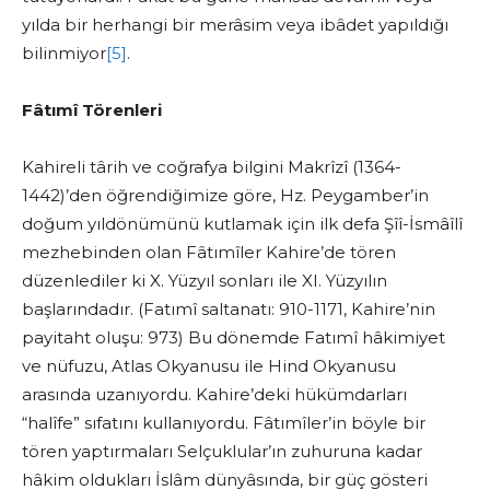
yılda bir herhangi bir merâsim veya ibâdet yapıldığı
bilinmiyor
[5]
.
Fâtımî Törenleri
Kahireli târih ve coğrafya bilgini Makrîzî (1364-
1442)’den öğrendiğimize göre, Hz. Peygamber’in
doğum yıldönümünü kutlamak için ilk defa Şîî-İsmâîlî
mezhebinden olan Fâtımîler Kahire’de tören
düzenlediler ki X. Yüzyıl sonları ile XI. Yüzyılın
başlarındadır. (Fatımî saltanatı: 910-1171, Kahire’nin
payitaht oluşu: 973) Bu dönemde Fatımî hâkimiyet
ve nüfuzu, Atlas Okyanusu ile Hind Okyanusu
arasında uzanıyordu. Kahire’deki hükümdarları
“halîfe” sıfatını kullanıyordu. Fâtımîler’in böyle bir
tören yaptırmaları Selçuklular’ın zuhuruna kadar
hâkim oldukları İslâm dünyâsında, bir güç gösteri