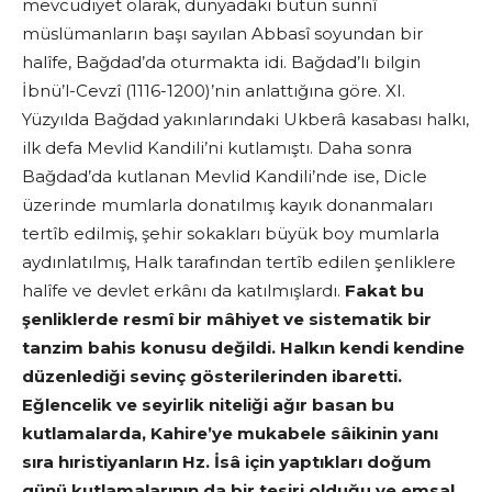
mevcudiyet olarak, dünyadaki bütün sünnî
müslümanların başı sayılan Abbasî soyundan bir
halîfe, Bağdad’da oturmakta idi. Bağdad’lı bilgin
İbnü’l-Cevzî (1116-1200)’nin anlattığına göre. XI.
Yüzyılda Bağdad yakınlarındaki Ukberâ kasabası halkı,
ilk defa Mevlid Kandili’ni kutlamıştı. Daha sonra
Bağdad’da kutlanan Mevlid Kandili’nde ise, Dicle
üzerinde mumlarla donatılmış kayık donanmaları
tertîb edilmiş, şehir sokakları büyük boy mumlarla
aydınlatılmış, Halk tarafından tertîb edilen şenliklere
halîfe ve devlet erkânı da katılmışlardı.
Fakat bu
şenliklerde resmî bir mâhiyet ve sistematik bir
tanzim bahis konusu değildi. Halkın kendi kendine
düzenlediği sevinç gösterilerinden ibaretti.
Eğlencelik ve seyirlik niteliği ağır basan bu
kutlamalarda, Kahire’ye mukabele sâikinin yanı
sıra hıristiyanların Hz. İsâ için yaptıkları doğum
günü kutlamalarının da bir tesiri olduğu ve emsal