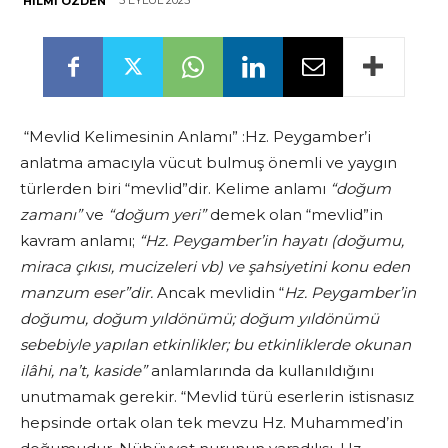
5 EYLÜL 2025
HILMI ÖZDEN
“Mevlid Kelimesinin Anlamı” :Hz. Peygamber’i
anlatma amacıyla vücut bulmuş önemli ve yaygın
türlerden biri “mevlid”dir. Kelime anlamı
“doğum
zamanı”
ve
“doğum yeri”
demek olan “mevlid”in
kavram anlamı;
“Hz. Peygamber’in hayatı (doğumu,
miraca çıkısı, mucizeleri vb) ve şahsiyetini konu eden
manzum eser”dir.
Ancak mevlidin “
Hz. Peygamber’in
doğumu, doğum yıldönümü; doğum yıldönümü
sebebiyle yapılan etkinlikler; bu etkinliklerde okunan
ilâhi, na’t, kaside”
anlamlarında da kullanıldığını
unutmamak gerekir. “Mevlid türü eserlerin istisnasız
hepsinde ortak olan tek mevzu Hz. Muhammed’in