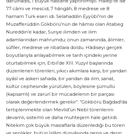
dârülhadis, 1 büyük hastane yaptırılmıştı. Halep’te ise
77 câmi ve mescid, 7 hângâh, 8 medrese ve 8
hamam Türk eseri idi. Selahaddin Eyyûbî’nin de
Muzafferüddin Gökbörü’nün de hâmisi olan Atabeg
Nureddin’e kadar, Suriye ilimden ve ilim
adamlarından mahrumdu; onun zamanında, âlimler,
sûfîler, medrese ve ribatlara doldu. Hâdiseyi gerçek
boyutlarıyla anlayabilmek ve tarih içindeki yerine
oturtabilmek için, Erbil’de XIII. Yüzyıl başlarında
düzenlenen törenleri, yıkıcı akımlara karşı, bir yandan
siyâsî ve askeri sahada, bir yandan da ilim, sanat,
kültür cephesinde yürütülen, böylesine şümullü
(kapsamlı) ve zarurî bir mücadelenin bir parçası
olarak değerlendirmek gerekir”. “Gökbörü Bağdad’da
tertiplenmekte olan Mevlid’ün Nebî törenlerini
devamlı, sistemli ve daha muhteşem hale getirdi.
Nitekim çok büyük masraflarla düzenlediği bu tören
ve şenlikler, bütün İslâm dünyâsında geniş ve derin