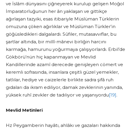
ve İslâm dünyasını çiğneyerek kurulup gelişen Moğol
İmparatorluğunun her ân yaklaşan ve gittikçe
ağırlaşan tazyiki, esas itibariyle Müslüman Türklerin
omuzuna çöken ağırlıklar ve Müslüman Türkler’in
göğüsledikleri dalgalardı. Sûfiler, mutasavvıflar, bu
şartlar altında, bir millî-mânevi birliğin harcını
karmağa, hamurunu yoğurmaya çalışıyorlardı. Erbil’de
Gökbörü’nün hiç kapanmayan ve Mevlid
Kandillerinde azamî derecede genişleyen cömert ve
keremli sofrasında, insanlara çeşitli güzel yemekler,
tatlılar, hediye ve caizelerle birlikte sadra şifâ ruh
gıdaları da ikram ediliyor, damak zevklerinin yanında,
yüksek ruhî zevkler de tadılıyor ve yaşanıyordu
[19]
.
Mevlid Metinleri
Hz Peygamberin hayâtı, ahlâkı ve gazaları hakkında