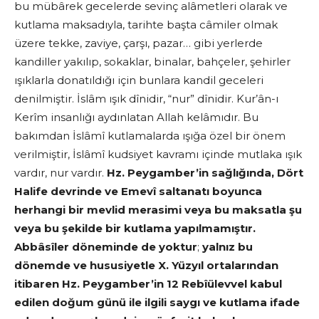
bu mübârek gecelerde sevinç alâmetleri olarak ve
kutlama maksadıyla, tarihte başta câmiler olmak
üzere tekke, zaviye, çarşı, pazar… gibi yerlerde
kandiller yakılıp, sokaklar, binalar, bahçeler, şehirler
ışıklarla donatıldığı için bunlara kandil geceleri
denilmiştir. İslâm ışık dînidir, “nur” dînidir. Kur’ân-ı
Kerîm insanlığı aydınlatan Allah kelâmıdır. Bu
bakımdan İslâmî kutlamalarda ışığa özel bir önem
verilmiştir, İslâmî kudsiyet kavramı içinde mutlaka ışık
vardır, nur vardır.
Hz. Peygamber’in sağlığında, Dört
Halife devrinde ve Emevî saltanatı boyunca
herhangi bir mevlid merasimi veya bu maksatla şu
veya bu şekilde bir kutlama yapılmamıştır.
Abbâsîler döneminde de yoktur
;
yalnız bu
dönemde ve hususiyetle X. Yüzyıl ortalarından
itibaren Hz. Peygamber’in 12 Rebîülevvel kabul
edilen doğum günü ile ilgili saygı ve kutlama ifade