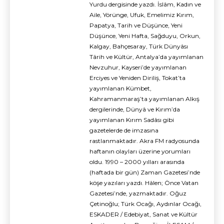
Yurdu dergisinde yazdı. İslâm, Kadın ve
Aile, Yörünge, Ufuk, Emelimiz Kırım,
Papatya, Tarih ve Düşünce, Yeni
Düşünce, Yeni Hafta, Sağduyu, Orkun,
Kalgay, Bahçesaray, Türk Dünyâsı
Târih ve Kültür, Antalya’da yayımlanan
Nevzuhur, Kayseri’de yayımlanan
Erciyes ve Yeniden Diriliş, Tokat’ta
yayımlanan Kümbet,
Kahramanmaraş’ta yayımlanan Alkış
dergilerinde, Dünyâ ve Kırım’da
yayımlanan Kırım Sadâsı gibi
gazetelerde de imzasına
rastlanmaktadır. Akra FM radyosunda
haftanın olayları üzerine yorumları
oldu. 1990 – 2000 yılları arasında
(haftada bir gün) Zaman Gazetesi’nde
köşe yazıları yazdı. Hâlen; Önce Vatan
Gazetesi’nde, yazmaktadır. Oğuz
Çetinoğlu; Türk Ocağı, Aydınlar Ocağı,
ESKADER / Edebiyat, Sanat ve Kültür