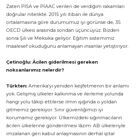
Zaten PİSA ve PİAAC verileri de verdiğim rakamları
doğrular nitelikte. 2015 yılı itibarı ile dünya
ortalamasına göre durumumuz iyi görünse de, 35
OECD ülkesi arasında sondan üçüncüyüz. Bizden
sonra Şili ve Meksika geliyor. Eğitim sistemimiz
maalesef okuduğunu anlamayan insanlar yetiştiriyor.
Çetinoğlu:
Âcilen giderilmesi gereken
noksanlarımız nelerdir?
Türkten:
Amerika’yı yeniden keşfetmenin bir anlamı
yok. Gelişmiş ülkeler kalkınma ve ilerleme yolunda
hangi yolu tâkip ettilerse ilmin ışığında o yoldan
gitmemiz gerekiyor. Sınır güvenliğimizi iyi
korumamız gerekiyor. Ülkemizdeki sığınmacıların
âcilen ülkelerine gönderilmesi lâzım. AB ülkeleriyle
imzalanan geri kabul anlaşmasının derhal iptal