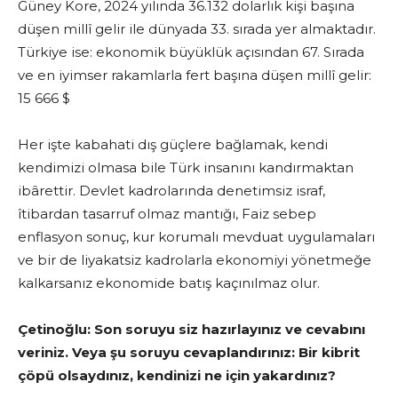
Güney Kore, 2024 yılında 36.132 dolarlık kişi başına
düşen millî gelir ile dünyada 33. sırada yer almaktadır.
Türkiye ise: ekonomik büyüklük açısından 67. Sırada
ve en iyimser rakamlarla fert başına düşen millî gelir:
15 666 $
Her işte kabahati dış güçlere bağlamak, kendi
kendimizi olmasa bile Türk insanını kandırmaktan
ibârettir. Devlet kadrolarında denetimsiz israf,
îtibardan tasarruf olmaz mantığı, Faiz sebep
enflasyon sonuç, kur korumalı mevduat uygulamaları
ve bir de liyakatsiz kadrolarla ekonomiyi yönetmeğe
kalkarsanız ekonomide batış kaçınılmaz olur.
Çetinoğlu:
Son soruyu siz hazırlayınız ve cevabını
veriniz. Veya şu soruyu cevaplandırınız: Bir kibrit
çöpü olsaydınız, kendinizi ne için yakardınız?