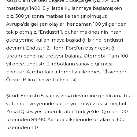
karşı bilim ve teknolojide oldukça geriyiz. Avrupa
matbaayı 1400’lü yıllarda kullanmaya başlamışken
biz, 300 yıl sonra matbaa ile tanışır olmuşuz.
Avrupa’da gelişen olayları her zaman 100 yıl geriden
takip etmişiz. “Endüstri 1, buhar makinesinin insan
gücü yerine kullanılmaya başladığı birinci endüstri
devrimi. Endüstri 2, Henri Ford’un başını çektiği
üretim bandı ne üretiyor bakınız! Otomobil. Tam 100
yıl önce. Endüstri 3, robotların sanayie girmesi.
Endüstri 4, robotlara internet yüklenmesi.”(İskender
Öksüz: Bilim Din ve Türkçülük)
Şimdi Endüstri 5, yapay zekâ devrimine girildi ama biz
yeterince ve yerinde kullanıyor muyuz orası meçhul.
Zekâ IQ seviyesi önemli tabii. Türkiye’de IQ oranı 100
üzerinden 89-90. Avrupa ülkelerinde ortalama: 100
üzerinden 110