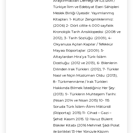
Araştırmacıları Derneği ve İLESAM /
Türkiye İlim ve Edebiyat Eseri Sâhipleri
Meslek Birliği Üyesidir. Yayımlanmış
Kitapları: 1- Kültür Zenginliklerimiz:
(2006) 2- Dört ciltte 4.000 sayfalık
Kronolojik Tarih Ansiklopedisi: (2008 ve
2012), 3- Tarih Sözlüğü: (2009), 4-
Okyanusa Açılan Kapılar / Tefekkür
Mayası Röportajlar: (2009). 5-
Altaylardan Hira’ya Türk-İslâm
Dostluğu: (2012 ve 2013), 6- Bilenlerin
Dilinden Irak Türkleri: (2012), 7- Türkler
Nasıl ve Niçin Müslüman Oldu: (2013),
8- Türkmennâme / Irak Türkleri
Hakkında Bilmek İstediğiniz Her Şey:
(2013). 9- Türklerin Muhteşem Tarihi:
(Nisan 2014 ve Nisan 2015) 10- 115
Soruda Türk İslâm-Âlimi Mâtüridî
(Röportaj): 2015) 11- Cihad – Gazi –
Şehid: Kasım 2015. 12-Yavuz Bülent
Bâkiler Kitabı (2016 Mehmet Şâdi Polat
ile birlikte) 13-Her Yönüyle Kâzım