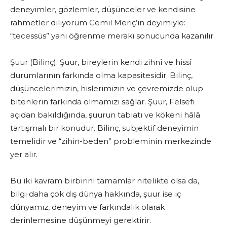
deneyimler, gözlemler, düşünceler ve kendisine
rahmetler diliyorum Cemil Meriç’in deyimiyle:
“tecessüs” yani öğrenme merakı sonucunda kazanılır.
Şuur (Bilinç): Şuur, bireylerin kendi zihnî ve hissî
durumlarının farkında olma kapasitesidir. Bilinç,
düşüncelerimizin, hislerimizin ve çevremizde olup
bitenlerin farkında olmamızı sağlar. Şuur, Felsefi
açıdan bakıldığında, şuurun tabiatı ve kökeni hâlâ
tartışmalı bir konudur. Bilinç, subjektif deneyimin
temelidir ve “zihin-beden” probleminin merkezinde
yer alır.
Bu iki kavram birbirini tamamlar nitelikte olsa da,
bilgi daha çok dış dünya hakkında, şuur ise iç
dünyamız, deneyim ve farkındalık olarak
derinlemesine düşünmeyi gerektirir.