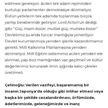
edilmesi gerekiyor. âcilen tek adam rejiminden
kurtulup parlamenter demokrasiye dönmeliyiz.
Bütün yetkilerin tek adamda toplanması birçok
yanlışı beraberinde getiriyor. Lord Acton’un dediği
gibi: “
Güç, insanı bozar, mutlak güç, mutlaka bozar
.”
Devletimiz şu anda tüccar mantığıyla yönetiliyor.
Devlet kurumlarımıza yeniden işlerlik kazandırmamız
gerekli. Millî Kalkınma Planlamasına yeniden
dönmeliyiz. Millî Eğitim sistemimiz acilen yeniden ele
alınmalı, yap-boz mantığından vaz geçilmeli ve kültür
değerlerimiz korunarak ilmin ışığında kalıcı çâreler
üretilmeli.
Çetinoğlu:
Verilen vazifeyi, başaramamış bir
insanın Japonya’da olduğu gibi intihar etmesi veya
başka bir şekilde cezalandırılması, örfümüzde,
âdetlerimizde, geleneğimizde ve inanç