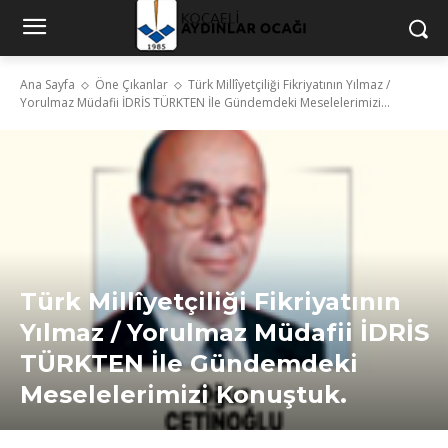
Ana Sayfa
Öne Çıkanlar
Türk Millîyetçiliği Fikriyatının Yılmaz /
Yorulmaz Müdafii İDRİS TÜRKTEN İle Gündemdeki Meselelerimizi...
Türk Millîyetçiliği Fikriyatının
Yılmaz / Yorulmaz Müdafii İDRİS
TÜRKTEN İle Gündemdeki
Meselelerimizi Konuştuk.