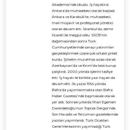
Akademisi’nde okudu. İş hayatına
Ankara’da muhasebeci olarak başladı.
Ankara ve Karabük’te; muhasebeci,
mali müşavir ve profesyonel yönetici
olarak devam etti. İstanbul’da, demir
ticareti ile meşgul oldu. SSCB’nin
dağılmasından sonra Türk
Cumhuriyetlerinde sanayi yatırımları
gerçekleştirmek üzere çok ortaklı şirket
kurdu. Şirketin murahhas azası olarak
Azerbaycan’da ve Kırım’da tesis kurup
çalıştırdı. 2000 yılında işlerini tasfiye
etti. İş hayatı ile birlikte yazı hayatı da
devam etti. İlk yazısı 1954 yılında
Bafra’da yayımlanmakta olan Bafra
Haber Gazetesi’nde başmakale olarak
yer aldı. Sonraki yıllarda İlhan Egemen
Darendelioğlu’nun Toprak Dergisi’nde,
Son Havadis ve Tercüman gazetelerinde
yazıları yayımlandı. Türk Ocakları
Genel Merkezinin yayımladığı Türk