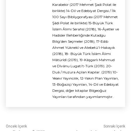
Karabekir (2017 Mehmet Şadi Polat ile
birlikte) 14-Dil ve Edebiyat Dergisi / İlk
100 Sayı Bibliygorafyası (2017 Mehmet
Şâdi Polat ile birlikte) 15-Büyük Türk
İslâm Âlimi Serahsî (2018), 16-Âyetler ve
Hadisler Rehberliğinde Kutadgu
Bilig’den Seçmeler (2018), 17-Edib
Ahmet Yüknekî ve Atebetü’l-Hakayık
(2018), 18- Büyük Türk İslâm Âlimi
Mâtürîdî (2019), 19-Kâşgarlı Mahmud
ve Dîvânu Lugati’t-Türk (2019). 20-
Duâ / Huzura Açılan Kapılar. (2019) 10-
Yesevi Yayıncılık, 12-Yakın Plan Yayınları,
13-Boğaziçi Yayınları, 14-Dil ve Edebiyat
Dergisi, diğer kitaplar Bilgeoğuz
Yayınları tarafından yayımlanmıştır.
Önceki İçerik
Sonraki İçerik