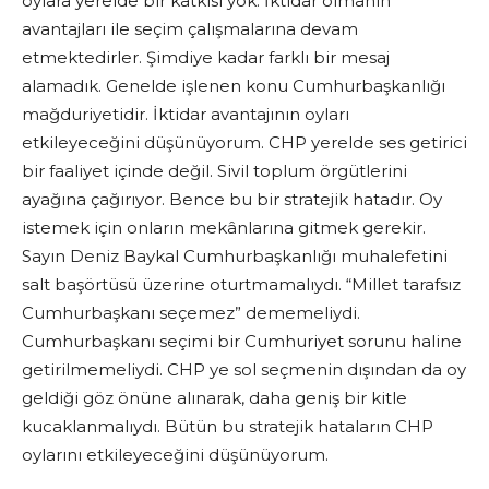
oylara yerelde bir katkısı yok. İktidar olmanın
avantajları ile seçim çalışmalarına devam
etmektedirler. Şimdiye kadar farklı bir mesaj
alamadık. Genelde işlenen konu Cumhurbaşkanlığı
mağduriyetidir. İktidar avantajının oyları
etkileyeceğini düşünüyorum. CHP yerelde ses getirici
bir faaliyet içinde değil. Sivil toplum örgütlerini
ayağına çağırıyor. Bence bu bir stratejik hatadır. Oy
istemek için onların mekânlarına gitmek gerekir.
Sayın Deniz Baykal Cumhurbaşkanlığı muhalefetini
salt başörtüsü üzerine oturtmamalıydı. “Millet tarafsız
Cumhurbaşkanı seçemez” dememeliydi.
Cumhurbaşkanı seçimi bir Cumhuriyet sorunu haline
getirilmemeliydi. CHP ye sol seçmenin dışından da oy
geldiği göz önüne alınarak, daha geniş bir kitle
kucaklanmalıydı. Bütün bu stratejik hataların CHP
oylarını etkileyeceğini düşünüyorum.