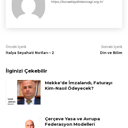
https://kocaeliaydinlarocagi.org.tr/
Önceki İçerik
Sonraki İçerik
İtalya Seyahati Notları – 2
Din ve Bilim
İlginizi Çekebilir
Mekke’de İmzalandı, Faturayı
Kim-Nasıl Ödeyecek?
Çerçeve Yasa ve Avrupa
Federasyon Modelleri