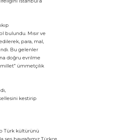
feliğini İstanbul’a
ıkıp
ol bulundu. Mısır ve
dilerek, para, mal,
andı. Bu gelenler
mına doğru evrilme
 millet” ümmetçilik
dı,
ellesini kestirip
up Türk kültürünü
a ses bayrağımız Türkçe