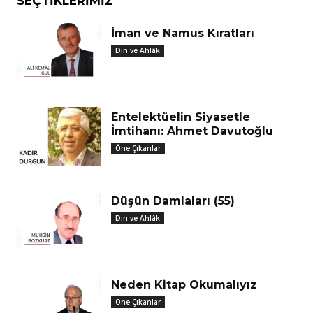
SEÇTIKLERIMIZ
İman ve Namus Kıratları
Din ve Ahlâk
Entelektüelin Siyasetle
İmtihanı: Ahmet Davutoğlu
Öne Çıkanlar
Düşün Damlaları (55)
Din ve Ahlâk
Neden Kitap Okumalıyız
Öne Çıkanlar