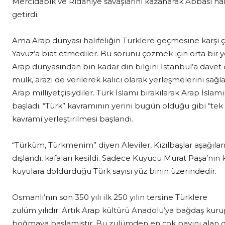
Mercidabık ve Ridaniye savaşlarını kazanarak Abbasi hali
getirdi.
Ama Arap dünyası halifeliğin Türklere geçmesine karşı ç
Yavuz’a biat etmediler. Bu sorunu çözmek için orta bir y
Arap dünyasından bin kadar din bilgini İstanbul’a davet e
mülk, arazi de verilerek kalıcı olarak yerleşmelerini sağl
Arap milliyetçisiydiler. Türk İslamı bırakılarak Arap İsla
başladı. “Türk” kavramının yerini bugün olduğu gibi “tek
kavrami yerleştirilmesi başlandı.
“Türküm, Türkmenim” diyen Aleviler, Kızılbaşlar aşağılan
dışlandı, kafaları kesildi. Sadece Kuyucu Murat Paşa’nın k
kuyulara doldurduğu Türk sayısı yüz binin üzerindedir.
Osmanlı’nın son 350 yılı ilk 250 yılın tersine Türklere
zulüm yılıdır. Artık Arap kültürü Anadolu’ya bağdaş kur
boğmaya başlamıştır. Bu zulümden en çok payını alan d