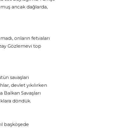
ulmuş ancak dağlarda,
madı, onların fetvaları
 Uzay Gözlemevi top
tün savaşları
ar, devlet yıkılırken
 Balkan Savaşları
aklara döndük.
yıl başköşede