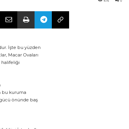
476
0
dur. İşte bu yüzden
lar, Macar Ovaları
 halifeliği
a
ten bu kuruma
n gücü önünde baş