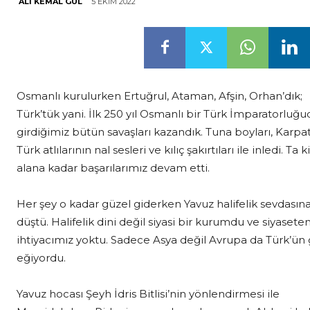
5 EKIM 2022
ALI KEMAL GÜL
Osmanlı kurulurken Ertuğrul, Ataman, Afşin, Orhan’dık;
Türk’tük yani. İlk 250 yıl Osmanlı bir Türk İmparatorluğu
girdiğimiz bütün savaşları kazandık. Tuna boyları, Karpat
Türk atlılarının nal sesleri ve kılıç şakırtıları ile inledi. Ta ki
alana kadar başarılarımız devam etti.
Her şey o kadar güzel giderken Yavuz halifelik sevdasın
düştü. Halifelik dini değil siyasi bir kurumdu ve siyase
ihtiyacımız yoktu. Sadece Asya değil Avrupa da Türk’ü
eğiyordu.
Yavuz hocası Şeyh İdris Bitlisi’nin yönlendirmesi ile