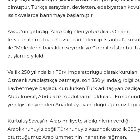
olmuştur. Türkçe saraydan, devletten, edebiyattan kov
ıssız ovalarda barınmaya başlamıştır.
Yavuz’un getirdiği Arap bilginleri yobazdılar. Onların
fetvaları ile matbaa “Gavur icadı” denilip İstanbul’a sokul
ile “Meleklerin bacakları seyrediliyor” denilip İstanbul
atışları ile yıkıldı.
Ve ilk 250 yılında bir Türk İmparatorluğu olarak kurulan
Osmanlı Araplaştıkça batmaya, son 350 yılında girdiği bü
kaybetmeye başladı. Kurulurken Türk adı taşıyan padişahl
Abdülmecit, Abdülaziz, Abdülhamit oldular… En sonunda
yenilgisi ile yeniden Anadolu’ya yani doğduğumuz topr
Kurtuluş Savaşı’nı Arap milliyetçisi bilginlerin verdiği
Araplık ruhuyla değil Türk ruhuyla kazandık üstelik 350 
oturttuğumuz Arap ümmetinin ihanetine rağmen.