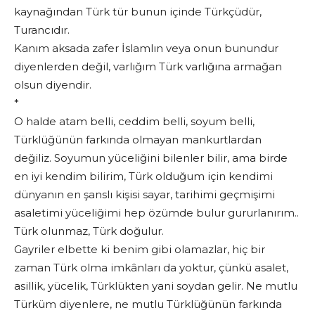
kaynağından Türk tür bunun içinde Türkçüdür,
Turancıdır.
Kanım aksada zafer İslamlın veya onun bunundur
diyenlerden değil, varlığım Türk varlığına armağan
olsun diyendir.
*
O halde atam belli, ceddim belli, soyum belli,
Türklüğünün farkında olmayan mankurtlardan
değiliz. Soyumun yüceliğini bilenler bilir, ama birde
en iyi kendim bilirim, Türk olduğum için kendimi
dünyanın en şanslı kişisi sayar, tarihimi geçmişimi
asaletimi yüceliğimi hep özümde bulur gururlanırım..
Türk olunmaz, Türk doğulur.
Gayriler elbette ki benim gibi olamazlar, hiç bir
zaman Türk olma imkânları da yoktur, çünkü asalet,
asillik, yücelik, Türklükten yani soydan gelir. Ne mutlu
Türküm diyenlere, ne mutlu Türklüğünün farkında