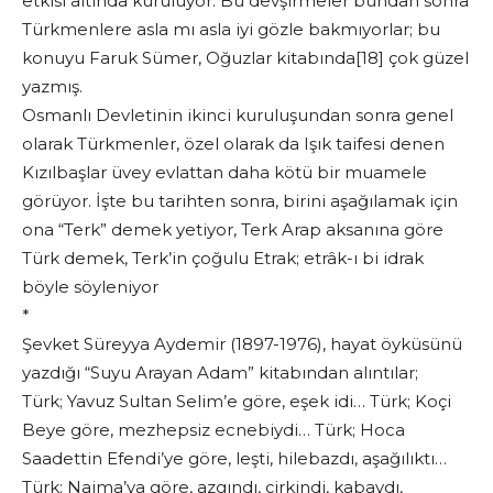
etkisi altında kuruluyor. Bu devşirmeler bundan sonra
Türkmenlere asla mı asla iyi gözle bakmıyorlar; bu
konuyu Faruk Sümer, Oğuzlar kitabında[18] çok güzel
yazmış.
Osmanlı Devletinin ikinci kuruluşundan sonra genel
olarak Türkmenler, özel olarak da Işık taifesi denen
Kızılbaşlar üvey evlattan daha kötü bir muamele
görüyor. İşte bu tarihten sonra, birini aşağılamak için
ona “Terk” demek yetiyor, Terk Arap aksanına göre
Türk demek, Terk’in çoğulu Etrak; etrâk-ı bi idrak
böyle söyleniyor
*
Şevket Süreyya Aydemir (1897-1976), hayat öyküsünü
yazdığı “Suyu Arayan Adam” kitabından alıntılar;
Türk; Yavuz Sultan Selim’e göre, eşek idi… Türk; Koçi
Beye göre, mezhepsiz ecnebiydi… Türk; Hoca
Saadettin Efendi’ye göre, leşti, hilebazdı, aşağılıktı…
Türk; Naima’ya göre, azgındı, çirkindi, kabaydı,