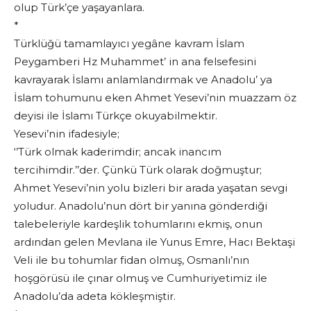
olup Türk’çe yaşayanlara.
*
Türklüğü tamamlayıcı yegâne kavram İslam
Peygamberi Hz Muhammet’ in ana felsefesini
kavrayarak İslamı anlamlandırmak ve Anadolu’ ya
İslam tohumunu eken Ahmet Yesevi’nin muazzam öz
deyisi ile İslamı Türkçe okuyabilmektir.
Yesevi’nin ifadesiyle;
‘’Türk olmak kaderimdir; ancak inancım
tercihimdir.’’der. Çünkü Türk olarak doğmuştur;
Ahmet Yesevi’nin yolu bizleri bir arada yaşatan sevgi
yoludur. Anadolu’nun dört bir yanına gönderdiği
talebeleriyle kardeşlik tohumlarını ekmiş, onun
ardından gelen Mevlana ile Yunus Emre, Hacı Bektaşi
Veli ile bu tohumlar fidan olmuş, Osmanlı’nın
hoşgörüsü ile çınar olmuş ve Cumhuriyetimiz ile
Anadolu’da adeta kökleşmiştir.