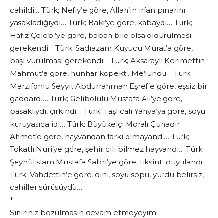
cahildi… Türk; Nefiy’e göre, Allah’ın irfan pınarını
yasakladığıydı… Türk; Baki’ye göre, kabaydı… Türk;
Hafız Çelebi’ye göre, baban bile olsa öldürülmesi
gerekendi… Türk; Sadrazam Kuyucu Murat’a göre,
başı vurulması gerekendi… Türk; Aksaraylı Kerimettin
Mahmut’a göre, hunhar köpekti. Me’lundu… Türk;
Merzifonlu Seyyit Abdurrahman Eşref’e göre, eşsiz bir
gaddardı… Türk; Gelibolulu Mustafa Ali’ye göre,
pasaklıydı, çirkindi… Türk; Taşlıcalı Yahya’ya göre, soyu
kuruyasıca idi… Türk; Büyükelçi Moralı Çuhadır
Ahmet’e göre, hayvandan farkı olmayandı… Türk;
Tokatlı Nuri’ye göre, şehir dili bilmez hayvandı… Türk;
Şeyhülislam Mustafa Sabri’ye göre, tiksinti duyulandı…
Türk; Vahdettin’e göre, dini, soyu sopu, yurdu belirsiz,
cahiller sürüsüydü…
*
Siniriniz bozulmasın devam etmeyeyim!