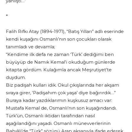
yanlıştı…”
*
Falih Rıfkı Atay (1894-1971), “Batış Yılları” adlı eserinde
kendi kuşağını Osmanlı’nın son çocukları olarak
tanımladı ve devamla;
“Kendime ilk defa ne zaman ‘Türk’ dediğimi ben
büyüyüp de Namık Kemal’i okuduğum günlerde
kitapta gördüm. Kulağımla ancak Meşrutiyet’te
duydum.
Biz padişah kulları idik. Okul çıkışlarında her akşam
sıraya girer, ‘Padişahım çok yaşa’ diye bağırırdık…”
Buraya kadar yazdıklarımın kuşkusuz amacı var:
Mustafa Kemal de, Osmanlı’nın son kuşağındandı.
Türk’ün, Osmanlı iktidarı tarafından nasıl
aşağılandığını yaşadı. Osmanlı münevverlerinin
Babıâli’de “Türk” sözünü Arap aksanıyla ifade ederek