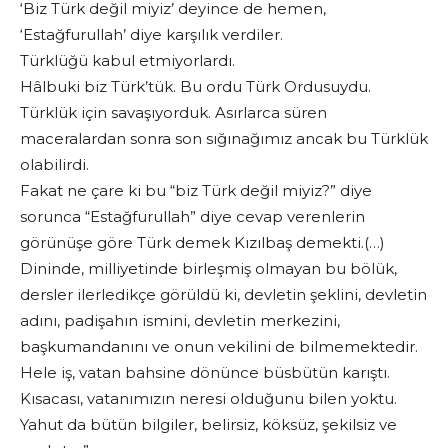
‘Biz Türk değil miyiz’ deyince de hemen,
‘Estağfurullah’ diye karşılık verdiler.
Türklüğü kabul etmiyorlardı.
Hâlbuki biz Türk’tük. Bu ordu Türk Ordusuydu.
Türklük için savaşıyorduk. Asırlarca süren
maceralardan sonra son sığınağımız ancak bu Türklük
olabilirdi.
Fakat ne çare ki bu “biz Türk değil miyiz?” diye
sorunca “Estağfurullah” diye cevap verenlerin
görünüşe göre Türk demek Kızılbaş demekti.(…)
Dininde, milliyetinde birleşmiş olmayan bu bölük,
dersler ilerledikçe görüldü ki, devletin şeklini, devletin
adını, padişahın ismini, devletin merkezini,
başkumandanını ve onun vekilini de bilmemektedir.
Hele iş, vatan bahsine dönünce büsbütün karıştı.
Kısacası, vatanımızın neresi olduğunu bilen yoktu.
Yahut da bütün bilgiler, belirsiz, köksüz, şekilsiz ve