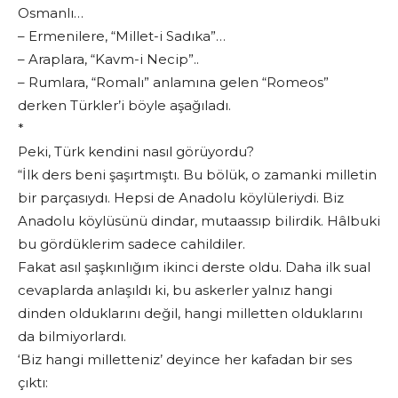
Osmanlı…
– Ermenilere, “Millet-i Sadıka”…
– Araplara, “Kavm-i Necip”..
– Rumlara, “Romalı” anlamına gelen “Romeos”
derken Türkler’i böyle aşağıladı.
*
Peki, Türk kendini nasıl görüyordu?
“İlk ders beni şaşırtmıştı. Bu bölük, o zamanki milletin
bir parçasıydı. Hepsi de Anadolu köylüleriydi. Biz
Anadolu köylüsünü dindar, mutaassıp bilirdik. Hâlbuki
bu gördüklerim sadece cahildiler.
Fakat asıl şaşkınlığım ikinci derste oldu. Daha ilk sual
cevaplarda anlaşıldı ki, bu askerler yalnız hangi
dinden olduklarını değil, hangi milletten olduklarını
da bilmiyorlardı.
‘Biz hangi milletteniz’ deyince her kafadan bir ses
çıktı: