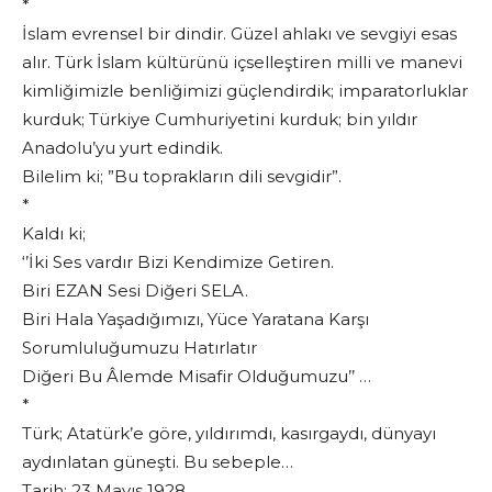
*
İslam evrensel bir dindir. Güzel ahlakı ve sevgiyi esas
alır. Türk İslam kültürünü içselleştiren milli ve manevi
kimliğimizle benliğimizi güçlendirdik; imparatorluklar
kurduk; Türkiye Cumhuriyetini kurduk; bin yıldır
Anadolu’yu yurt edindik.
Bilelim ki; ”Bu toprakların dili sevgidir”.
*
Kaldı ki;
‘’İki Ses vardır Bizi Kendimize Getiren.
Biri EZAN Sesi Diğeri SELA.
Biri Hala Yaşadığımızı, Yüce Yaratana Karşı
Sorumluluğumuzu Hatırlatır
Diğeri Bu Âlemde Misafir Olduğumuzu’’ …
*
Türk; Atatürk’e göre, yıldırımdı, kasırgaydı, dünyayı
aydınlatan güneşti. Bu sebeple…
Tarih: 23 Mayıs 1928.