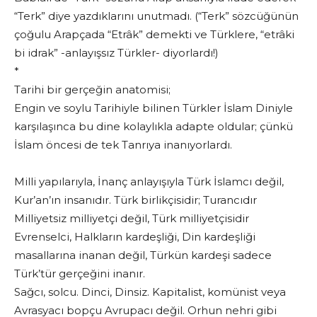
“Terk” diye yazdıklarını unutmadı. (“Terk” sözcüğünün
çoğulu Arapçada “Etrâk” demekti ve Türklere, “etrâki
bi idrak” -anlayışsız Türkler- diyorlardı!)
*
Tarihi bir gerçeğin anatomisi;
Engin ve soylu Tarihiyle bilinen Türkler İslam Diniyle
karşılaşınca bu dine kolaylıkla adapte oldular; çünkü
İslam öncesi de tek Tanrıya inanıyorlardı.
Milli yapılarıyla, İnanç anlayışıyla Türk İslamcı değil,
Kur’an’ın insanıdır. Türk birlikçisidir; Turancıdır
Milliyetsiz milliyetçi değil, Türk milliyetçisidir
Evrenselci, Halkların kardeşliği, Din kardeşliği
masallarına inanan değil, Türkün kardeşi sadece
Türk’tür gerçeğini inanır.
Sağcı, solcu. Dinci, Dinsiz. Kapitalist, komünist veya
Avrasyacı bopçu Avrupacı değil. Orhun nehri gibi