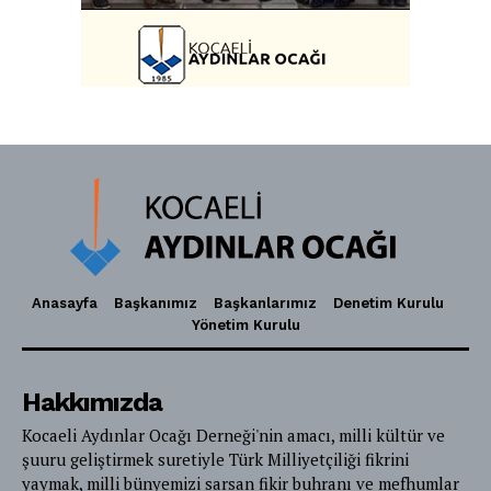
Anasayfa
Başkanımız
Başkanlarımız
Denetim Kurulu
Yönetim Kurulu
Hakkımızda
Kocaeli Aydınlar Ocağı Derneği'nin amacı, milli kültür ve
şuuru geliştirmek suretiyle Türk Milliyetçiliği fikrini
yaymak, milli bünyemizi sarsan fikir buhranı ve mefhumlar