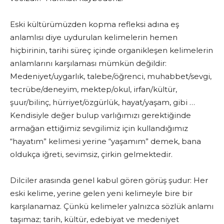
Eski kültürümüzden kopma refleksi adına eş
anlamlısı diye uydurulan kelimelerin hemen
hiçbirinin, tarihi süreç içinde organikleşen kelimelerin
anlamlarını karşılaması mümkün değildir:
Medeniyet/uygarlık, talebe/öğrenci, muhabbet/sevgi,
tecrübe/deneyim, mektep/okul, irfan/kültür,
şuur/bilinç, hürriyet/özgürlük, hayat/yaşam, gibi …
Kendisiyle değer bulup varlığımızı gerektiğinde
armağan ettiğimiz sevgilimiz için kullandığımız
“hayatım” kelimesi yerine “yaşamım” demek, bana
oldukça iğreti, sevimsiz, çirkin gelmektedir.
Dilciler arasında genel kabul gören görüş şudur: Her
eski kelime, yerine gelen yeni kelimeyle bire bir
karşılanamaz. Çünkü kelimeler yalnızca sözlük anlamı
taşımaz; tarih, kültür, edebiyat ve medeniyet