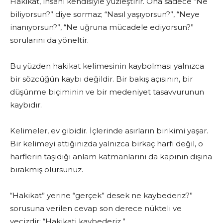
Hakikat, insanı kendisiyle yüzleştirir. Ona sadece “Ne
biliyorsun?” diye sormaz; “Nasıl yaşıyorsun?”, “Neye
inanıyorsun?”, “Ne uğruna mücadele ediyorsun?”
sorularını da yöneltir.
Bu yüzden hakikat kelimesinin kaybolması yalnızca
bir sözcüğün kaybı değildir. Bir bakış açısının, bir
düşünme biçiminin ve bir medeniyet tasavvurunun
kaybıdır.
Kelimeler, ev gibidir. İçlerinde asırların birikimi yaşar.
Bir kelimeyi attığınızda yalnızca birkaç harfi değil, o
harflerin taşıdığı anlam katmanlarını da kapının dışına
bırakmış olursunuz.
“Hakikat” yerine “gerçek” desek ne kaybederiz?”
sorusuna verilen cevap son derece nükteli ve
vecizdir: “Hakikati kaybederiz.”