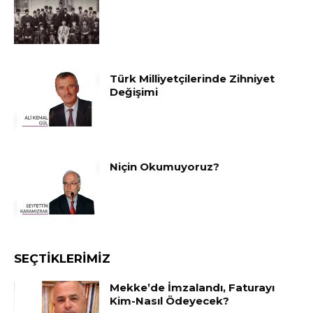
Türk Milliyetçilerinde Zihniyet
Değişimi
Niçin Okumuyoruz?
SEÇTIKLERIMIZ
Mekke’de İmzalandı, Faturayı
Kim-Nasıl Ödeyecek?