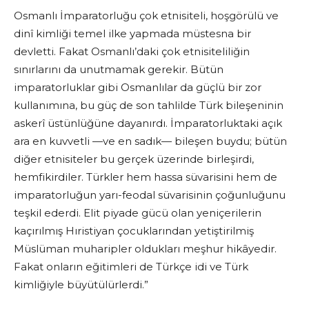
Osmanlı İmparatorluğu çok etnisiteli, hoşgörülü ve
dinî kimliği temel ilke yapmada müstesna bir
devletti. Fakat Osmanlı’daki çok etnisiteliliğin
sınırlarını da unutmamak gerekir. Bütün
imparatorluklar gibi Osmanlılar da güçlü bir zor
kullanımına, bu güç de son tahlilde Türk bileşeninin
askerî üstünlüğüne dayanırdı. İmparatorluktaki açık
ara en kuvvetli —ve en sadık— bileşen buydu; bütün
diğer etnisiteler bu gerçek üzerinde birleşirdi,
hemfikirdiler. Türkler hem hassa süvarisini hem de
imparatorluğun yarı-feodal süvarisinin çoğunluğunu
teşkil ederdi. Elit piyade gücü olan yeniçerilerin
kaçırılmış Hıristiyan çocuklarından yetiştirilmiş
Müslüman muharipler oldukları meşhur hikâyedir.
Fakat onların eğitimleri de Türkçe idi ve Türk
kimliğiyle büyütülürlerdi.”