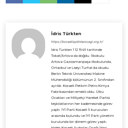
İdris Türkten
https://kocaeliaydinlarocagi.org.tr/
İdris Türkten 1 12 1949 tarihinde
Tokat/Artova da doğdu. İlkokulu
Artova Gaziosmanpaşa ilkokulunda,
Ortaokul ve Liseyi Turhal da okudu.
Berlin Teknik Üniversitesi Makine
Mühendisliği bölümünün 2. Sınıfından
ayrıldı. Kocaeli Petkim Petro Kimya
Fabrikasından emekli oldu. Ülkü
Ocakları ve Milliyetçi Hareket Partisi
teşkilatlarının her kademesinde görev
yaptı. İYİ Parti Kocaeli İl kurucuları
arasında bulundu ve İYİ Parti yönetim
kurulunda bir dönem görev yaptı.
Halen Kocaeli Aydınlar Ocağı İdari