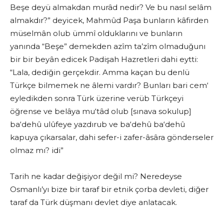
Beşe deyü almakdan murâd nedir? Ve bu nasıl selâm
almakdır?” deyicek, Mahmûd Paşa bunların kâfirden
müselmân olub ümmî olduklarını ve bunların
yanında “Beşe” demekden azîm ta’zîm olmaduğunı
bir bir beyân edicek Padişah Hazretleri dahi eytti:
“Lala, dediğin gerçekdir. Amma kaçan bu denlü
Türkçe bilmemek ne âlemi vardır? Bunları bari cem‘
eyledikden sonra Türk üzerine verüb Türkçeyi
öğrense ve belâya mu‘tâd olub [sınava sokulup]
ba‘dehû ulûfeye yazdırub ve ba‘dehû ba‘dehû
kapuya çıkarsalar, dahi sefer-i zafer-âsâra gönderseler
olmaz mı? idi”
Tarih ne kadar değişiyor değil mi? Neredeyse
Osmanlı’yı bize bir taraf bir etnik çorba devleti, diğer
taraf da Türk düşmanı devlet diye anlatacak.