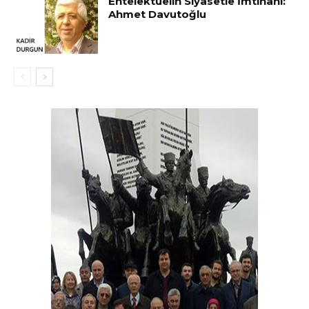
Entelektüelin Siyasetle İmtihanı:
Ahmet Davutoğlu