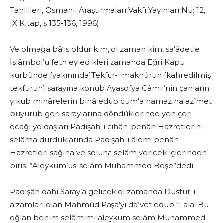
Tahlilleri, Osmanlı Araştırmaları Vakfı Yayınları Nu: 12,
IX Kitap, s 135-136, 1996):
Ve olmağa bâ‘is oldur kim, ol zaman kim, sa‘âdetle
İslâmbol’u feth eyledikleri zamanda Eğri Kapu
kurbünde [yakınında]Tekfur-ı makhûrun [kahredilmiş
tekfurun] sarayına konub Ayasofya Câmii’nin çanların
yıkub minârelerin binâ edüb cum‘a namazına azîmet
buyurub geri saraylarına döndüklerinde yeniçeri
ocağı yoldaşları Padişah-ı cihân-penâh Hazretlerini
selâma durduklarında Padişah-ı âlem-penâh
Hazretleri sağına ve soluna selâm vericek içlerinden
birisi “Aleyküm’üs-selâm Muhammed Beşe”dedi.
Padişâh dahi Saray’a gelicek ol zamanda Düstur-i
a‘zamları olan Mahmûd Paşa’yı da‘vet edüb “Lala! Bu
oğlan benim selâmımı aleyküm selâm Muhammed