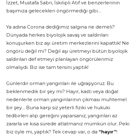
İzzet, Mustafa Sabri, İskilipli Atıf ve benzerlerinin
başımıza gelecekleri öngörmediği gibi…
Ya adına Corona dediğimiz salgına ne demeli?
Dünyada herkes biyolojik savaş ve saldırıları
konuşurken biz aşı üretim merkezlerini kapattık! Ne
öngörü değil mi? Değil aşı üretmeyi bütün biyolojik
saldırıları def etmeyi planlayan öngörülerimiz
olmalıydı. Biz ise tam tersini yaptık!
Günlerdir orman yangınları ile uğraşıyoruz. Bu
beklenmedik bir şey mi? Hayır, kasti veya doğal
nedenlerle orman yangınlarının çıkması muhtemel
bir şey… Buna karşı siz yeterli fiziki ve hukuki
tedbirleri alıp gereğini yaparsanız, yangınları az
zararla ve kısa sürede atlatmanız mümkün olur. Peki
biz öyle mi, yaptık? Tek cevap var, o da
“hayır”
!