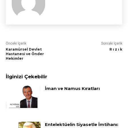
Önceki İçerik
Sonraki İçerik
Karamürsel Devlet
R ı z ı k
Hastanesi ve Önder
Hekimler
İlginizi Çekebilir
İman ve Namus Kıratları
Entelektüelin Siyasetle İmtihanı: