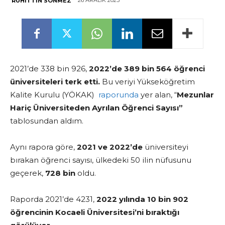
26 ARALIK 2023
RUHITTIN SÖNMEZ
2021’de 338 bin 926,
2022’de 389 bin 564
öğrenci
üniversiteleri terk etti.
Bu veriyi
Yükseköğretim
Kalite Kurulu (YÖKAK)
raporunda
yer alan, “
Mezunlar
Hariç Üniversiteden Ayrılan Öğrenci Sayısı”
tablosundan aldım.
Aynı rapora göre,
2021 ve 2022’de
üniversiteyi
bırakan öğrenci sayısı, ülkedeki 50 ilin nüfusunu
geçerek,
728 bin
oldu.
Raporda 2021’de 4231,
2022
yılında 10 bin 902
öğrencinin Kocaeli Üniversitesi’ni bıraktığı