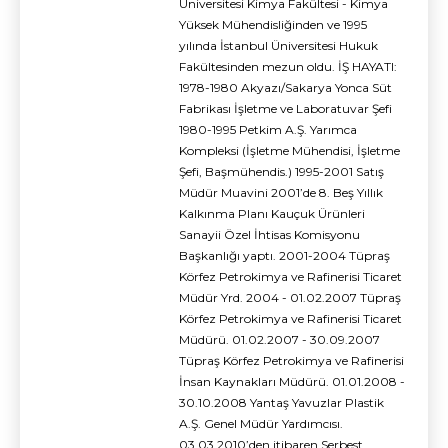
Üniversitesi Kimya Fakültesi - Kimya
Yüksek Mühendisliğinden ve 1995
yılında İstanbul Üniversitesi Hukuk
Fakültesinden mezun oldu. İŞ HAYATI:
1978-1980 Akyazı/Sakarya Yonca Süt
Fabrikası İşletme ve Laboratuvar Şefi
1980-1995 Petkim A.Ş. Yarımca
Kompleksi (İşletme Mühendisi, İşletme
Şefi, Başmühendis.) 1995-2001 Satış
Müdür Muavini 2001’de 8. Beş Yıllık
Kalkınma Planı Kauçuk Ürünleri
Sanayii Özel İhtisas Komisyonu
Başkanlığı yaptı. 2001-2004 Tüpraş
Körfez Petrokimya ve Rafinerisi Ticaret
Müdür Yrd. 2004 - 01.02.2007 Tüpraş
Körfez Petrokimya ve Rafinerisi Ticaret
Müdürü. 01.02.2007 - 30.09.2007
Tüpraş Körfez Petrokimya ve Rafinerisi
İnsan Kaynakları Müdürü. 01.01.2008 -
30.10.2008 Yantaş Yavuzlar Plastik
A.Ş. Genel Müdür Yardımcısı.
03.03.2010’den itibaren Serbest