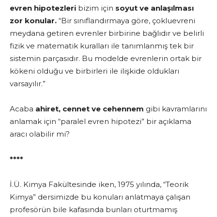
evren hipotezleri
bizim için
soyut ve anlaşılması
zor konular.
“Bir sınıflandırmaya göre, çokluevreni
meydana getiren evrenler birbirine bağlıdır ve belirli
fizik ve matematik kuralları ile tanımlanmış tek bir
sistemin parçasıdır. Bu modelde evrenlerin ortak bir
kökeni olduğu ve birbirleri ile ilişkide oldukları
varsayılır.”
Acaba
ahiret, cennet ve cehennem
gibi kavramlarını
anlamak için “paralel evren hipotezi” bir açıklama
aracı olabilir mi?
****
İ.Ü. Kimya Fakültesinde iken, 1975 yılında, “Teorik
Kimya” dersimizde bu konuları anlatmaya çalışan
profesörün bile kafasında bunları oturtmamış