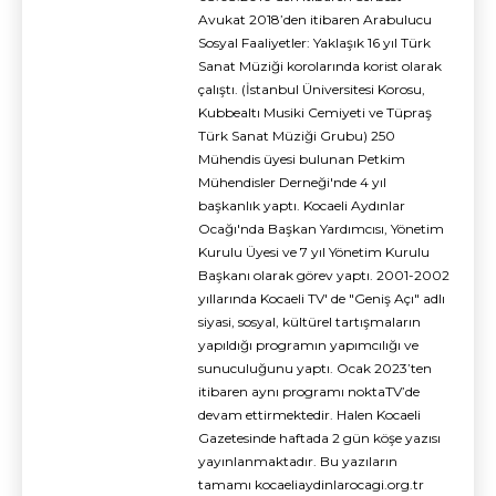
Avukat 2018’den itibaren Arabulucu
Sosyal Faaliyetler: Yaklaşık 16 yıl Türk
Sanat Müziği korolarında korist olarak
çalıştı. (İstanbul Üniversitesi Korosu,
Kubbealtı Musiki Cemiyeti ve Tüpraş
Türk Sanat Müziği Grubu) 250
Mühendis üyesi bulunan Petkim
Mühendisler Derneği'nde 4 yıl
başkanlık yaptı. Kocaeli Aydınlar
Ocağı'nda Başkan Yardımcısı, Yönetim
Kurulu Üyesi ve 7 yıl Yönetim Kurulu
Başkanı olarak görev yaptı. 2001-2002
yıllarında Kocaeli TV' de "Geniş Açı" adlı
siyasi, sosyal, kültürel tartışmaların
yapıldığı programın yapımcılığı ve
sunuculuğunu yaptı. Ocak 2023’ten
itibaren aynı programı noktaTV’de
devam ettirmektedir. Halen Kocaeli
Gazetesinde haftada 2 gün köşe yazısı
yayınlanmaktadır. Bu yazıların
tamamı kocaeliaydinlarocagi.org.tr