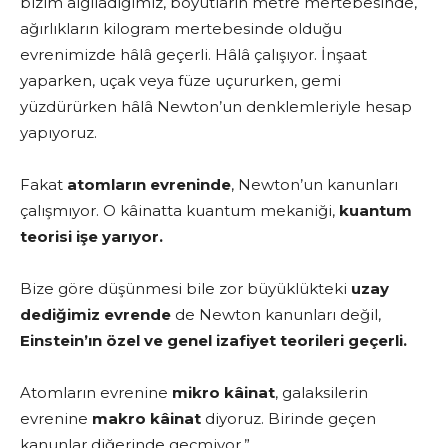
bizim algıladığımız, boyutların metre mertebesinde,
ağırlıkların kilogram mertebesinde olduğu
evrenimizde hâlâ geçerli. Hâlâ çalışıyor. İnşaat
yaparken, uçak veya füze uçururken, gemi
yüzdürürken hâlâ Newton’un denklemleriyle hesap
yapıyoruz.
Fakat
atomların evreninde
, Newton’un kanunları
çalışmıyor. O kâinatta kuantum mekaniği,
kuantum
teorisi işe yarıyor.
Bize göre düşünmesi bile zor büyüklükteki
uzay
dediğimiz evrende
de Newton kanunları değil,
Einstein’ın özel ve genel izafiyet teorileri geçerli.
Atomların evrenine
mikro kâinat
, galaksilerin
evrenine
makro kâinat
diyoruz. Birinde geçen
kanunlar diğerinde geçmiyor.”