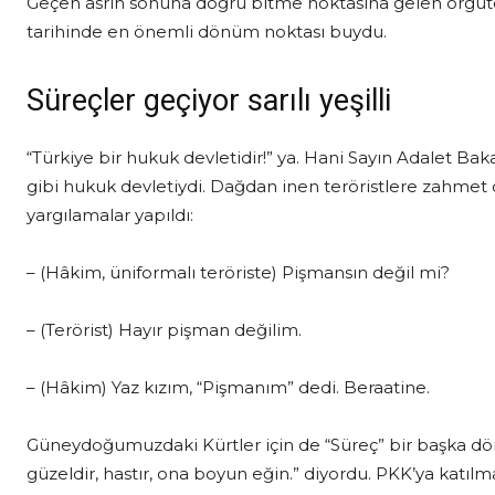
Geçen asrın sonuna doğru bitme noktasına gelen örgüt
tarihinde en önemli dönüm noktası buydu.
Süreçler geçiyor sarılı yeşilli
“Türkiye bir hukuk devletidir!” ya. Hani Sayın Adalet B
gibi hukuk devletiydi. Dağdan inen teröristlere zahme
yargılamalar yapıldı:
– (Hâkim, üniformalı teröriste) Pişmansın değil mi?
– (Terörist) Hayır pişman değilim.
– (Hâkim) Yaz kızım, “Pişmanım” dedi. Beraatine.
Güneydoğumuzdaki Kürtler için de “Süreç” bir başka dön
güzeldir, hastır, ona boyun eğin.” diyordu. PKK’ya katılmay