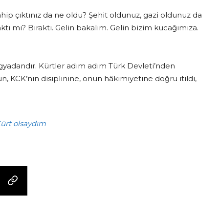
ahip çıktınız da ne oldu? Şehit oldunuz, gazi oldunuz da
aktı mı? Bıraktı. Gelin bakalım. Gelin bizim kucağımıza.
logyadandır. Kürtler adım adım Türk Devleti’nden
un, KCK’nın disiplinine, onun hâkimiyetine doğru itildi,
ürt olsaydım