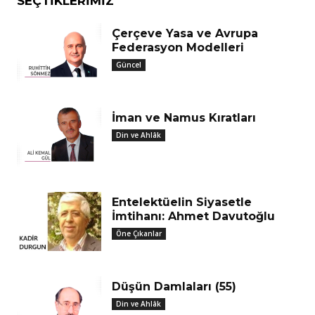
SEÇTIKLERIMIZ
Çerçeve Yasa ve Avrupa
Federasyon Modelleri
Güncel
İman ve Namus Kıratları
Din ve Ahlâk
Entelektüelin Siyasetle
İmtihanı: Ahmet Davutoğlu
Öne Çıkanlar
Düşün Damlaları (55)
Din ve Ahlâk