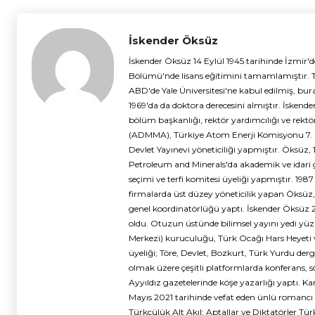
İskender Öksüz
İskender Öksüz 14 Eylül 1945 tarihinde İzmir'd
Bölümü'nde lisans eğitimini tamamlamıştır. 
ABD'de Yale Üniversitesi'ne kabul edilmiş, bu
1969'da da doktora derecesini almıştır. İskend
bölüm başkanlığı, rektör yardımcılığı ve rektör
(ADMMA), Türkiye Atom Enerji Komisyonu 7. 
Devlet Yayınevi yöneticiliği yapmıştır. Öksüz, 
Petroleum and Minerals'da akademik ve idari g
seçimi ve terfi komitesi üyeliği yapmıştır. 1987 
firmalarda üst düzey yöneticilik yapan Öksüz, 
genel koordinatörlüğü yaptı. İskender Öksüz 
oldu. Otuzun üstünde bilimsel yayını yedi yü
Merkezi) kuruculuğu, Türk Ocağı Hars Heyeti 
üyeliği; Töre, Devlet, Bozkurt, Türk Yurdu derg
olmak üzere çeşitli platformlarda konferans, s
Ayyıldız gazetelerinde köşe yazarlığı yaptı. 
Mayıs 2021 tarihinde vefat eden ünlü romancı Emin
Türkçülük Alt Akıl: Aptallar ve Diktatörler Tür