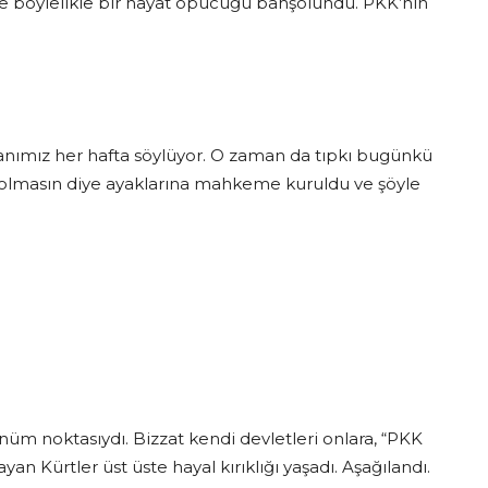
e böylelikle bir hayat öpücüğü bahşolundu. PKK’nın
akanımız her hafta söylüyor. O zaman da tıpkı bugünkü
t olmasın diye ayaklarına mahkeme kuruldu ve şöyle
üm noktasıydı. Bizzat kendi devletleri onlara, “PKK
an Kürtler üst üste hayal kırıklığı yaşadı. Aşağılandı.