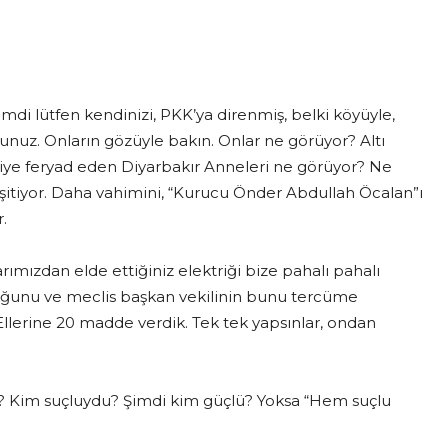
Şimdi lütfen kendinizi, PKK’ya direnmiş, belki köyüyle,
unuz. Onların gözüyle bakın. Onlar ne görüyor? Altı
 diye feryad eden Diyarbakır Anneleri ne görüyor? Ne
”ı işitiyor. Daha vahimini, “Kurucu Önder Abdullah Öcalan”ı
r.
larımızdan elde ettiğiniz elektriği bize pahalı pahalı
duğunu ve meclis başkan vekilinin bunu tercüme
 “Ellerine 20 madde verdik. Tek tek yapsınlar, ondan
? Kim suçluydu? Şimdi kim güçlü? Yoksa “Hem suçlu