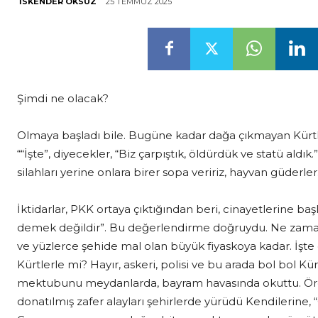
25 TEMMUZ 2025
İSKENDER ÖKSÜZ
Şimdi ne olacak?
Olmaya başladı bile. Bugüne kadar dağa çıkmayan Kürtle
““İşte”, diyecekler, “Biz çarpıştık, öldürdük ve statü aldık.”
silahları yerine onlara birer sopa veririz, hayvan güderler
İktidarlar, PKK ortaya çıktığından beri, cinayetlerine b
demek değildir”. Bu değerlendirme doğruydu. Ne zaman
ve yüzlerce şehide mal olan büyük fiyaskoya kadar. İşte 
Kürtlerle mi? Hayır, askeri, polisi ve bu arada bol bol Kü
mektubunu meydanlarda, bayram havasında okuttu. Örgüt
donatılmış zafer alayları şehirlerde yürüdü Kendilerine, “C