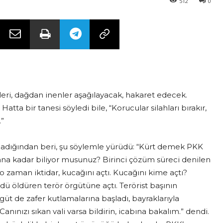
512
0
ri, dağdan inenler aşağılayacak, hakaret edecek.
 Hatta bir tanesi söyledi bile, “Korucular silahları bırakır,
.”
aşladığından beri, şu söylemle yürüdü: “Kürt demek PKK
a kadar biliyor musunuz? Birinci çözüm süreci denilen
o zaman iktidar, kucağını açtı. Kucağını kime açtı?
rdü öldüren terör örgütüne açtı. Terörist başının
 de zafer kutlamalarına başladı, bayraklarıyla
anınızı sıkan vali varsa bildirin, icabına bakalım.” dendi.