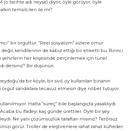
 (o tarihte adı neyse) diyor, öyle görüyor, öyle
kın temsilcileri ile mi?
mci” bir örgüttür. “Reel sosyalizm” sizlere ömür
ğil, kendilerinin de kabul ettiği bir etiketti bu. Birinci
 şehirlerin her köşesinde perçinlemek için tünel
ndı dersiniz? Bir düşünün.
doğu’da bir köyle, bir sivil, oy kullanılan binanın
ğı örgüt sandıklara tecavüz etmesin diye nöbet tutuyor.
ullanılmıyor. Hatta “süreç” bile başlangıçta yasaklıydı.
Acaba bu ifadeyi kaç günde ürettiler. Öyle bir şey
leydi. Ne yani çözümsüzlük taraftarı mısınız? Terörsüz
mizi görür. Troller de eleştirenlere rahat rahat küfreder: