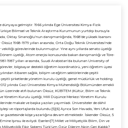
e dünyaya gelmiştir. 1966 yılında Ege Üniversitesi Kimya-Fizik
Türkiye Bilimsel ve Teknik Araştırma Kurumunun yurtdışı bursuyla
rada, Oktay Sinanoğlu'nun danışmanlığında, 1968'de yüksek lisansını
er Öksüz 1968-1979 yılları arasında; Orta Doğu Teknik Üniversitesi'nde
 vekilliği görevlerinde bulunmuştur. Yine aynı yıllarda senato üyeliği
Dönem üyeliği, Atom enerjisi konusunda bakan danışmanlığı ve Töre-
1981-1987 yılları arasında, Suudi Arabistan'da bulunan University of
örevler, bilgisayar destekli öğretim koordinatörü, yeni öğretim üyesi
yılından itibaren sağlık, bilişim ve eğitim sektörlerinde çeşitli
çeşitli şirketlerde yönetim kurulu üyeliği, genel müdürlük ve holding
2012 yılında Gazi Üniversitesi Kimya Mühendisliği Bölümünden emekli
zün üzerinde atıfı bulunan Öksüz, KÜBİTEM (Kültür, Bilim ve Teknik
ve Yönetim Kurulu üyeliği, Millî Düşünce Merkezi Yönetim Kurulu
ilerinde makale ve başka yazıları yayımladı. Üniversiteler de dâhil
öyleşi ve röportajlarda bulundu.[5][6] Ayrıca Son Havadis, Yeni Ufuk ve
Karar gazetesinde köşe yazarlığına devam etmektedir. İskender Öksüz, 5
e Işınsu ile evliydi. Eserleri[7] Millet ve Milliyetçilik Bilim, Din ve
k Milliyetçiliği Fikir Sistemi Türk'üm Özür Dilerim Niçin Geri Kaldık?