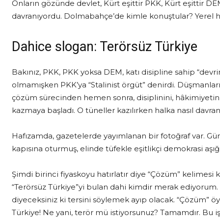
Onların gözünde devlet, Kürt eşittir PKK, Kürt eşittir DEM
davranıyordu. Dolmabahçe’de kimle konuştular? Yerel hal
Dahice slogan: Terörsüz Türkiye
Bakınız, PKK, PKK yoksa DEM, katı disipline sahip “devri
olmamışken PKK’ya “Stalinist örgüt” denirdi. Düşmanları de
çözüm sürecinden hemen sonra, disiplinini, hâkimiyetini
kazmaya başladı. O tüneller kazılırken halka nasıl davra
Hafızamda, gazetelerde yayımlanan bir fotoğraf var. Güney
kapısına oturmuş, elinde tüfekle eşitlikçi demokrasi aşı
Şimdi birinci fiyaskoyu hatırlatır diye “Çözüm” kelimesi k
“Terörsüz Türkiye”yi bulan dahi kimdir merak ediyorum. 
diyeceksiniz ki tersini söylemek ayıp olacak. “Çözüm” öy
Türkiye! Ne yani, terör mü istiyorsunuz? Tamamdır. Bu işi