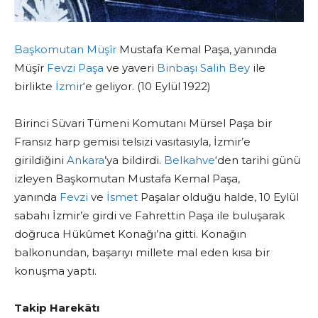
Başkomutan
Müşîr
Mustafa Kemal Paşa, yanında
Müşîr
Fevzi Paşa
ve yaveri
Binbaşı
Salih Bey
ile
birlikte
İzmir
‘e geliyor. (10 Eylül 1922)
Birinci Süvari Tümeni Komutanı Mürsel Paşa bir
Fransız harp gemisi telsizi vasıtasıyla, İzmir’e
girildiğini
Ankara
’ya bildirdi.
Belkahve
‘den tarihi günü
izleyen Başkomutan Mustafa Kemal Paşa,
yanında
Fevzi
ve
İsmet
Paşalar olduğu halde, 10 Eylül
sabahı İzmir’e girdi ve Fahrettin Paşa ile buluşarak
doğruca Hükûmet Konağı’na gitti. Konağın
balkonundan, başarıyı millete mal eden kısa bir
konuşma yaptı.
Takip Harekâtı