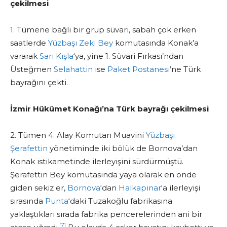
çekilmesi
1. Tümene bağlı bir grup süvari, sabah çok erken
saatlerde
Yüzbaşı Zeki Bey
komutasında Konak’a
vararak
Sarı Kışla
‘ya, yine 1. Süvari Fırkası’ndan
Üsteğmen
Selahattin
ise
Paket Postanesi
’ne Türk
bayrağını çekti.
İzmir Hükûmet Konağı’na Türk bayrağı çekilmesi
2. Tümen 4. Alay Komutan Muavini
Yüzbaşı
Şerafettin
yönetiminde iki bölük de Bornova’dan
Konak istikametinde ilerleyişini sürdürmüştü.
Şerafettin Bey komutasında yaya olarak en önde
giden sekiz er,
Bornova
‘dan
Halkapınar
‘a ilerleyişi
sırasında
Punta
‘daki Tuzakoğlu fabrikasına
yaklaştıkları sırada fabrika pencerelerinden ani bir
[7]