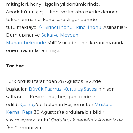
mitingleri, her yıl işgalin yıl dönümlerinde,
Anadolu’nun çeşitli kent ve kasaba merkezlerinde
tekrarlanmakta; konu sürekli gündemde
[3]
tutulmaktaydı.
Birinci İnönü
,
İkinci İnönü
, Aslıhanlar-
Dumlupınar ve
Sakarya Meydan
Muharebelerinde
Millî Mücadele’nin kazanılmasında
önemli adımlar atılmıştı.
Tarihçe
Türk ordusu tarafından 26 Ağustos 1922’de
başlatılan
Büyük Taarruz
,
Kurtuluş Savaşı
‘nın son
safhası idi. Kesin sonuç beş gün içinde elde
edildi.
Çalköy
‘de bulunan Başkomutan
Mustafa
Kemal Paşa
30 Ağustos’ta ordulara bir bildiri
yayımlayarak tarihî “
Ordular, ilk hedefiniz Akdeniz’dir.
İleri!
” emrini verdi.