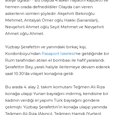
ateşe uğradı.
Bu olayda 4 asker hayatını kaybetti ve
hemen orada defnedildiler Olayda can veren
askerlerin isimleri şöyledir: Akşehirli Bekiroğlu
Mehmet, Antalyalı Ömer oğlu Hakkı (Sarıarslan),
Nevşehirli Ahmet oğlu Seyit Mehmet ve Nevşehirli
Ahmet oğlu Ahmet.
Yüzbaşı Şerafettin ve yanındaki birkaç kişi,
Kordonboyu’ndan
Pasaport İskelesi
‘ne geldiğinde bir
Rum tarafından atılan el bombası ile hafif yaralandı.
Şerafettin Bey, yaralı haliyle ilerlemeye devam ederek
saat 10.30’da vilayet konağına geldi
Bu arada 4. alay 2. takım komutanı Teğmen Ali Rıza
konağa ulaşıp Yunan bayrağını indirmiş, kendisine bir
kadının verdiği el yapımı Türk bayrağını göndere
çekmişti. Yüzbaşı Şerafettin’in konağa ulaşıp yanında
Teğmen Ali Rıza (Akıncı), Teğmen Hamdi (Yurteri)