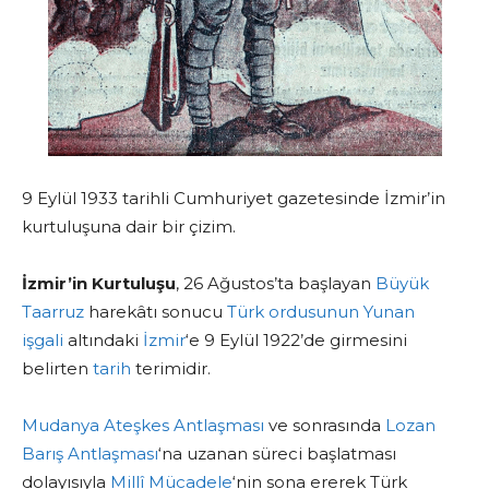
9 Eylül 1933 tarihli Cumhuriyet gazetesinde İzmir’in
kurtuluşuna dair bir çizim.
İzmir’in Kurtuluşu
, 26 Ağustos’ta başlayan
Büyük
Taarruz
harekâtı sonucu
Türk ordusunun
Yunan
işgali
altındaki
İzmir
‘e 9 Eylül 1922’de girmesini
belirten
tarih
terimidir.
Mudanya Ateşkes Antlaşması
ve sonrasında
Lozan
Barış Antlaşması
‘na uzanan süreci başlatması
dolayısıyla
Millî Mücadele
‘nin sona ererek Türk