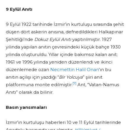
9 Eylül Anıtı
9 Eylül 1922 tarihinde İzmir’in kurtuluşu sırasında şehit
düşen dört askerin anısına, defnedildikleri Halkapınar
Şehitliği’nde
Dokuz Eylül Anıtı
yaptırılmıştır. 1927
yılında yapılan anıtın çevresindeki küçük bahçe 1930
yılında oluşturuldu. Yıllar içinde bakımsız kalan anıt;
1961 ve 1996 yılında yeniden düzenlendi ve ikinci
düzenlemede ozan
Necmettin Halil Onan
‘ın bu
anıtın açılışı için yazdığı “
Bir Yolcuya
” şiiri anıt
[7]
platformuna monte edilmiştir.
Ant, “Vatan-Namus
Anıtı” olarak da bilinir.
Basın yansımaları
İzmir’in kurtuluşu haberleri 10 ve 11 Eylül tarihlerinde
Anadolu basınında yer almıştır.
Hâkimiyet-i