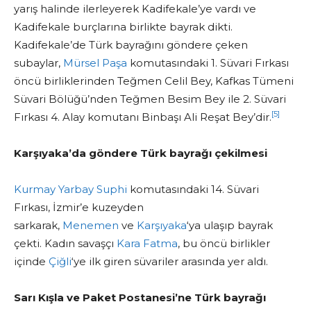
yarış halinde ilerleyerek Kadifekale’ye vardı ve
Kadifekale burçlarına birlikte bayrak dikti.
Kadifekale’de Türk bayrağını göndere çeken
subaylar,
Mürsel Paşa
komutasındaki 1. Süvari Fırkası
öncü birliklerinden Teğmen Celil Bey, Kafkas Tümeni
Süvari Bölüğü’nden Teğmen Besim Bey ile 2. Süvari
[5]
Fırkası 4. Alay komutanı Binbaşı Ali Reşat Bey’dir.
Karşıyaka’da göndere Türk bayrağı çekilmesi
Kurmay Yarbay Suphi
komutasındaki 14. Süvari
Fırkası, İzmir’e kuzeyden
sarkarak,
Menemen
ve
Karşıyaka
‘ya ulaşıp bayrak
çekti. Kadın savaşçı
Kara Fatma
, bu öncü birlikler
içinde
Çiğli
‘ye ilk giren süvariler arasında yer aldı.
Sarı Kışla ve Paket Postanesi’ne Türk bayrağı