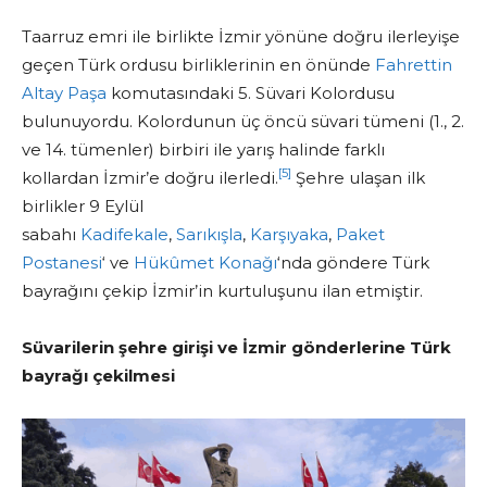
Taarruz emri ile birlikte İzmir yönüne doğru ilerleyişe
geçen Türk ordusu birliklerinin en önünde
Fahrettin
Altay Paşa
komutasındaki 5. Süvari Kolordusu
bulunuyordu. Kolordunun üç öncü süvari tümeni (1., 2.
ve 14. tümenler) birbiri ile yarış halinde farklı
[5]
kollardan İzmir’e doğru ilerledi.
Şehre ulaşan ilk
birlikler 9 Eylül
sabahı
Kadifekale
,
Sarıkışla
,
Karşıyaka
,
Paket
Postanesi
‘ ve
Hükûmet Konağı
‘nda göndere Türk
bayrağını çekip İzmir’in kurtuluşunu ilan etmiştir.
Süvarilerin şehre girişi ve İzmir gönderlerine Türk
bayrağı çekilmesi