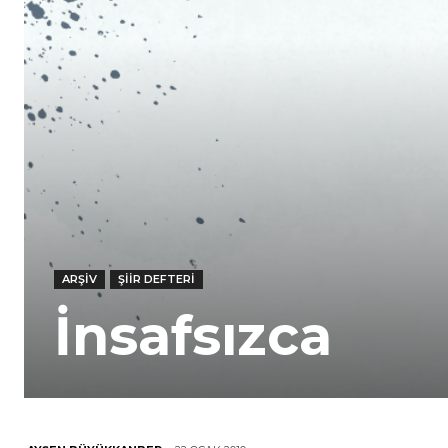
ARŞIV
ŞIIR DEFTERI
İnsafsızca