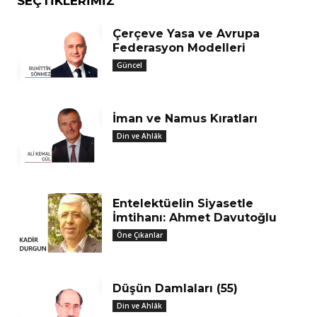
SEÇTIKLERIMIZ
Çerçeve Yasa ve Avrupa
Federasyon Modelleri
Güncel
İman ve Namus Kıratları
Din ve Ahlâk
Entelektüelin Siyasetle
İmtihanı: Ahmet Davutoğlu
Öne Çıkanlar
Düşün Damlaları (55)
Din ve Ahlâk