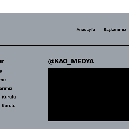
Anasayfa
Başkanımız
er
@KAO_MEDYA
a
mız
arımız
 Kurulu
 Kurulu