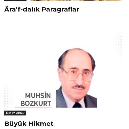
Âra’f-dalık Paragraflar
Din ve Ahlâk
Büyük Hikmet