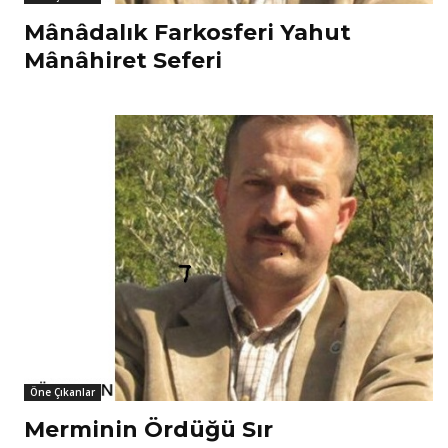
Mânâdalık Farkosferi Yahut
Mânâhiret Seferi
Öne Çıkanlar
Merminin Ördüğü Sır