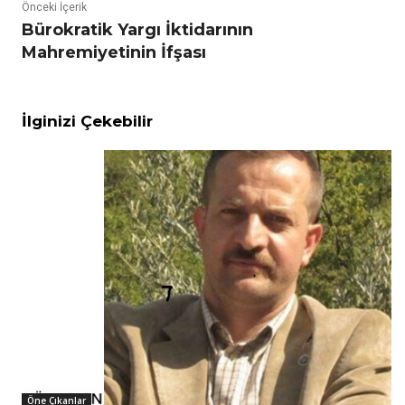
Önceki İçerik
Bürokratik Yargı İktidarının
Mahremiyetinin İfşası
İlginizi Çekebilir
Öne Çıkanlar