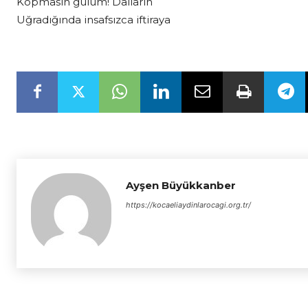
Kopmasın gülüm! Dalların
Uğradığında insafsızca iftiraya
Ayşen Büyükkanber
https://kocaeliaydinlarocagi.org.tr/