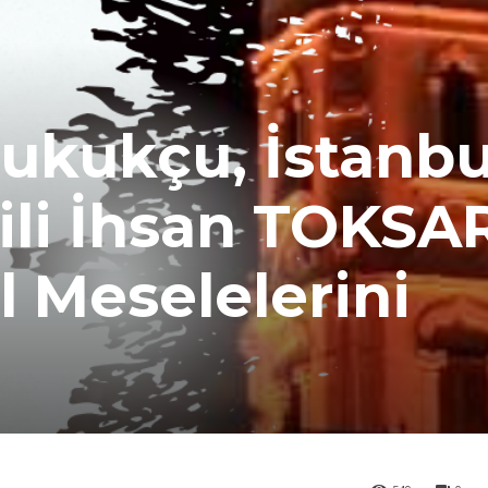
Hukukçu, İstanbu
ili İhsan TOKSAR
l Meselelerini