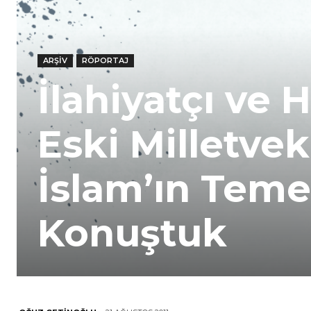
ARŞIV
RÖPORTAJ
İlahiyatçı ve 
Eski Milletvek
İslam’ın Teme
Konuştuk