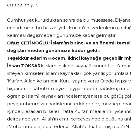
emredilmiştir.
Cumhuriyet kurulduktan sonra da bu müessese, Diyanet 
ecdadımızın bu hassasiyeti, Kur’an’ı hıfzedenlerin çoklu
kelimesi değişmeden günümüze kadar gelmiştir.
Oğuz ÇETİNOĞLU:
İslam’ın birinci ve en önemli temel
değiştirilmeden günümüze kadar geldi.
Teşekkür ederim Hocam. İkinci kaynağa geçebilir mi
İhsan TOKSARI:
İslam’ın ikinci kaynağı sünnettir. Zam
isteyen kimseler, İslamî kaynakları çok yanlış yorumlara
‘Kur’an, Allah kelamıdır. Kuru, yaş ne varsa Orada hepsi 
hiçbir emri kabul etmeyiz. Peygamberin hadisleri, mücte
öğrenip İslamî kaynakları incelemeyenlere bu görüş çok 
peygamberimizin hadislerini reddederler, mezhep imaml
içindeki esasları bilseler, hatta Kur’an meallerini iyice 
dairesinde yani Allah’ın emri çerçevesinde olduğunu anla
(Muhammed’e) itaat ederse, Allah’a itaat etmiş olur.’ (Nis