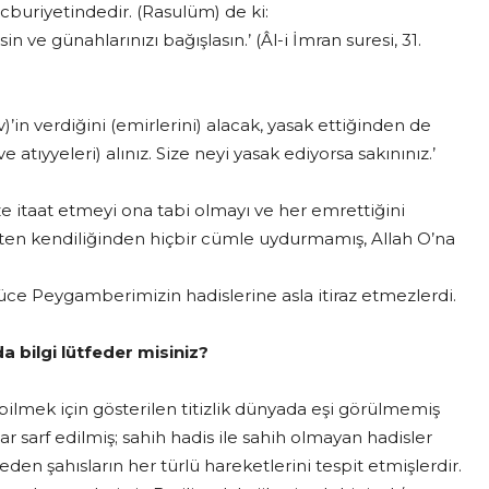
buriyetindedir. (Rasulüm) de ki:
in ve günahlarınızı bağışlasın.’ (Âl-i İmran suresi, 31.
’in verdiğini (emirlerini) alacak, yasak ettiğinden de
tıyyeleri) alınız. Size neyi yasak ediyorsa sakınınız.’
 itaat etmeyi ona tabi olmayı ve her emrettiğini
aten kendiliğinden hiçbir cümle uydurmamış, Allah O’na
 yüce Peygamberimizin hadislerine asla itiraz etmezlerdi.
a bilgi lütfeder misiniz?
bilmek için gösterilen titizlik dünyada eşi görülmemiş
llar sarf edilmiş; sahih hadis ile sahih olmayan hadisler
den şahısların her türlü hareketlerini tespit etmişlerdir.