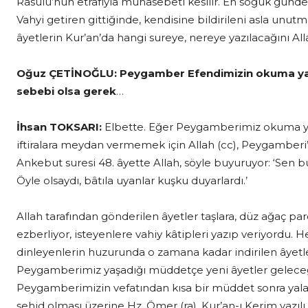
Rasulü’nün etrafıyla münâsebeti kesilir. En soğuk günde 
Vahyi getiren gittiğinde, kendisine bildirileni asla unut
âyetlerin Kur’an’da hangi sureye, nereye yazılacağını All
Oğuz ÇETİNOĞLU:
Peygamber Efendimizin okuma yazm
sebebi olsa gerek
…
İhsan TOKSARI:
Elbette. Eğer Peygamberimiz okuma yazm
iftiralara meydan vermemek için Allah (cc), Peygamber
Ankebut suresi 48. âyette Allah, söyle buyuruyor: ‘Sen b
Öyle olsaydı, bâtıla uyanlar kuşku duyarlardı.’
Allah tarafından gönderilen âyetler taşlara, düz ağaç parça
ezberliyor, isteyenlere vahiy kâtipleri yazıp veriyord
dinleyenlerin huzurunda o zamana kadar indirilen âye
Peygamberimiz yaşadığı müddetçe yeni âyetler geleceğin
Peygamberimizin vefatından kısa bir müddet sonra yala
şehid olması üzerine Hz. Ömer (ra), Kur’an-ı Kerim yazılı 