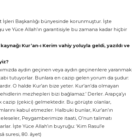
İşleri Başkanlığı bünyesinde korunmuştur. İşte
ğu ve Yüce Allah’ın garantisiyle bu zamana kadar hiçbir
 kaynağı Kur’an-ı Kerim vahiy yoluyla geldi, yazıldı ve
yiz?
anımızda aydın geçinen veya aydın geçinenlere yaranmak
 tabi tutuyorlar. Bunlara en cazip gelen yorum da şudur:
vardır. O halde Kur’an bize yeter. Kur’an’da olmayan
hidlerin mezhepleri bizi bağlamaz.’ Derler. Arapça’yı
cazip (çekici) gelmektedir. Bu görüşte olanlar,
arını kabul etmezler. Halbuki bunlar, Kur’an’ın
inceleseler, Peygamberimize itaati, O’nun talimatı
rlar. İşte Yüce Allah’ın buyruğu: ‘Kim Rasul’e
â suresi, 80. âyet)