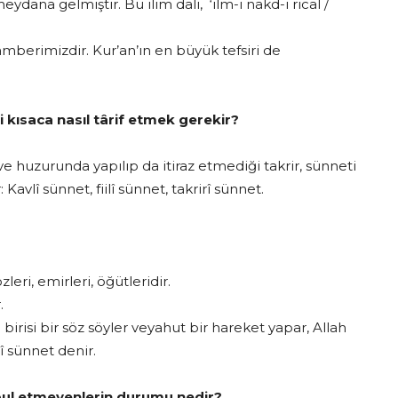
meydana gelmiştir. Bu ilim dalı, ‘ilm-i nakd-i rical /
gamberimizdir. Kur’an’ın en büyük tefsiri de
i kısaca nasıl târif etmek gerekir?
e huzurunda yapılıp da itiraz etmediği takrir, sünneti
vlî sünnet, fiilî sünnet, takrirî sünnet.
eri, emirleri, öğütleridir.
.
irisi bir söz söyler veyahut bir hareket yapar, Allah
î sünnet denir.
bul etmeyenlerin durumu nedir?