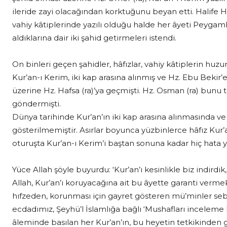
ileride zayi olacağından korktuğunu beyan etti. Halife H
vahiy kâtiplerinde yazılı olduğu halde her âyeti Peygam
aldıklarına dair iki şahid getirmeleri istendi.
On binleri geçen şahidler, hâfızlar, vahiy kâtiplerin huz
Kur’an-ı Kerim, iki kap arasına alınmış ve Hz. Ebu Bekir
üzerine Hz. Hafsa (ra)’ya geçmişti. Hz. Osman (ra) bunu t
göndermişti.
Dünya tarihinde Kur’an’ın iki kap arasına alınmasında v
gösterilmemiştir. Asırlar boyunca yüzbinlerce hâfız Kur’a
oturuşta Kur’an-ı Kerim’i baştan sonuna kadar hiç hata 
Yüce Allah şöyle buyurdu: ‘Kur’an’ı kesinlikle biz indirdik
Allah, Kur’an’ı koruyacağına ait bu âyette garanti verm
hıfzeden, korunması için gayret gösteren mü’minler sebe
ecdadımız, Şeyhü’l İslamlığa bağlı ‘Mushafları inceleme
âleminde basılan her Kur’an’ın, bu heyetin tetkikinden 