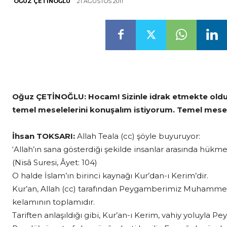
21 AĞUSTOS 2011
OĞUZ ÇETINOĞLU
Oğuz ÇETİNOĞLU:
Hocam! Sizinle idrak etmekte old
temel meselelerini konuşalım istiyorum. Temel mesel
İhsan TOKSARI:
Allah Teala (cc) şöyle buyuruyor:
‘Allah’ın sana gösterdiği şekilde insanlar arasında hükme
(Nisâ Suresi, Âyet: 104)
O halde İslam’ın birinci kaynağı Kur’dan-ı Kerim’dir.
Kur’an, Allah (cc) tarafından Peygamberimiz Muhammed 
kelamının toplamıdır.
Tariften anlaşıldığı gibi, Kur’an-ı Kerim, vahiy yoluyla 