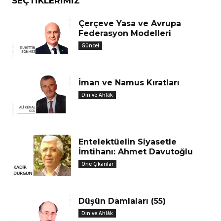
SEÇTIKLERIMIZ
Çerçeve Yasa ve Avrupa
Federasyon Modelleri
Güncel
İman ve Namus Kıratları
Din ve Ahlâk
Entelektüelin Siyasetle
İmtihanı: Ahmet Davutoğlu
Öne Çıkanlar
Düşün Damlaları (55)
Din ve Ahlâk