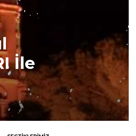
l
I İle