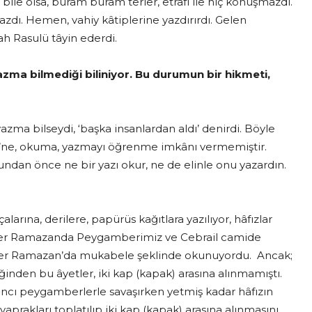
bile olsa, buram buram terler, etrafı ile hiç konuşmazdı.
mazdı. Hemen, vahiy kâtiplerine yazdırırdı. Gelen
ah Rasulü tâyin ederdi.
a bilmediği biliniyor. Bu durumun bir hikmeti,
a bilseydi, ‘başka insanlardan aldı’ denirdi. Böyle
i’ne, okuma, yazmayı öğrenme imkânı vermemiştir.
undan önce ne bir yazı okur, ne de elinle onu yazardın.
larına, derilere, papürüs kağıtlara yazılıyor, hâfızlar
u. Her Ramazanda Peygamberimiz ve Cebrail camide
tler Ramazan’da mukabele şeklinde okunuyordu. Ancak;
den bu âyetler, iki kap (kapak) arasına alınmamıştı.
ncı peygamberlerle savaşırken yetmiş kadar hâfızın
yaprakları toplatılıp iki kap (kapak) arasına alınmasını,