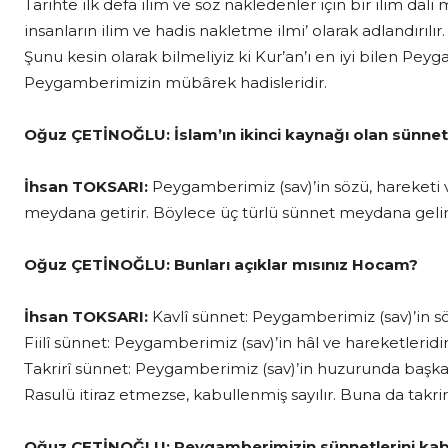
Tarihte ilk defa ilim ve söz nakledenler için bir ilim dalı 
insanların ilim ve hadis nakletme ilmi’ olarak adlandırılır.
Şunu kesin olarak bilmeliyiz ki Kur’an’ı en iyi bilen Pey
Peygamberimizin mübârek hadisleridir.
Oğuz ÇETİNOĞLU:
İslam’ın ikinci kaynağı olan sünnet
İhsan TOKSARI:
Peygamberimiz (sav)’in sözü, hareketi v
meydana getirir. Böylece üç türlü sünnet meydana gelir: Ka
Oğuz ÇETİNOĞLU:
Bunları açıklar mısınız Hocam?
İhsan TOKSARI:
Kavlî sünnet: Peygamberimiz (sav)’in sözl
Fiilî sünnet: Peygamberimiz (sav)’in hâl ve hareketleridir
Takrirî sünnet: Peygamberimiz (sav)’in huzurunda başka b
Rasulü itiraz etmezse, kabullenmiş sayılır. Buna da takrir
Oğuz ÇETİNOĞLU:
Peygamberimizin sünnetlerini ka