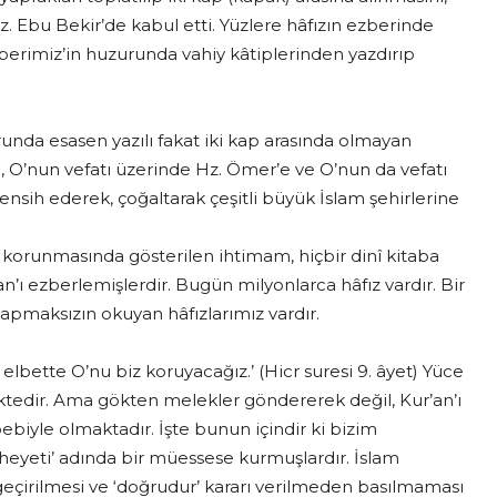
z. Ebu Bekir’de kabul etti. Yüzlere hâfızın ezberinde
berimiz’in huzurunda vahiy kâtiplerinden yazdırıp
urunda esasen yazılı fakat iki kap arasında olmayan
’e, O’nun vefatı üzerinde Hz. Ömer’e ve O’nun da vefatı
ensih ederek, çoğaltarak çeşitli büyük İslam şehirlerine
e korunmasında gösterilen ihtimam, hiçbir dinî kitaba
n’ı ezberlemişlerdir. Bugün milyonlarca hâfız vardır. Bir
yapmaksızın okuyan hâfızlarımız vardır.
, elbette O’nu biz koruyacağız.’ (Hicr suresi 9. âyet) Yüce
ektedir. Ama gökten melekler göndererek değil, Kur’an’ı
biyle olmaktadır. İşte bunun içindir ki bizim
 heyeti’ adında bir müessese kurmuşlardır. İslam
geçirilmesi ve ‘doğrudur’ kararı verilmeden basılmaması