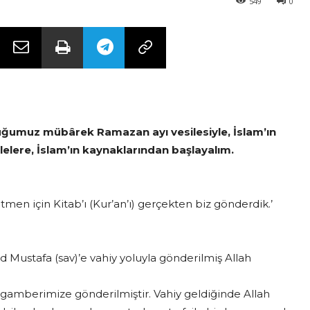
549
0
uğumuz mübârek Ramazan ayı vesilesiyle, İslam’ın
elere, İslam’ın kaynaklarından başlayalım.
tmen için Kitab’ı (Kur’an’ı) gerçekten biz gönderdik.’
Mustafa (sav)’e vahiy yoluyla gönderilmiş Allah
Peygamberimize gönderilmiştir. Vahiy geldiğinde Allah