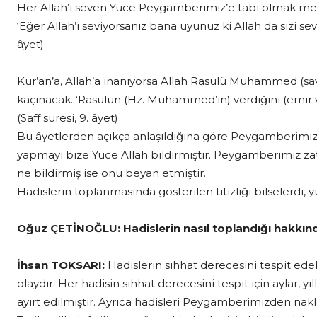
Her Allah’ı seven Yüce Peygamberimiz’e tabi olmak mec
‘Eğer Allah’ı seviyorsanız bana uyunuz ki Allah da sizi sevs
âyet)
Kur’an’a, Allah’a inanıyorsa Allah Rasulü Muhammed (sav)
kaçınacak. ‘Rasulün (Hz. Muhammed’in) verdiğini (emir ve a
(Saff suresi, 9. âyet)
Bu âyetlerden açıkça anlaşıldığına göre Peygamberimize
yapmayı bize Yüce Allah bildirmiştir. Peygamberimiz z
ne bildirmiş ise onu beyan etmiştir.
Hadislerin toplanmasında gösterilen titizliği bilselerdi,
Oğuz ÇETİNOĞLU:
Hadislerin nasıl toplandığı hakkınd
İhsan TOKSARI:
Hadislerin sıhhat derecesini tespit ede
olaydır. Her hadisin sıhhat derecesini tespit için aylar, yı
ayırt edilmiştir. Ayrıca hadisleri Peygamberimizden nakle