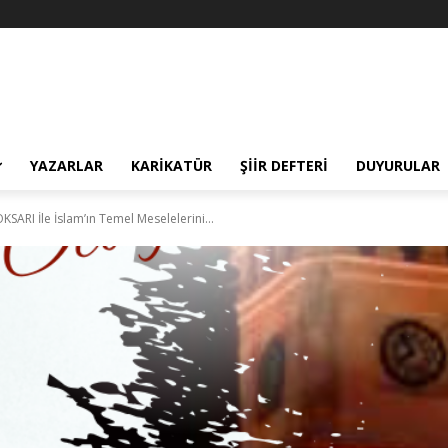
YAZARLAR
KARIKATÜR
ŞIIR DEFTERI
DUYURULAR
OKSARI İle İslam’ın Temel Meselelerini...