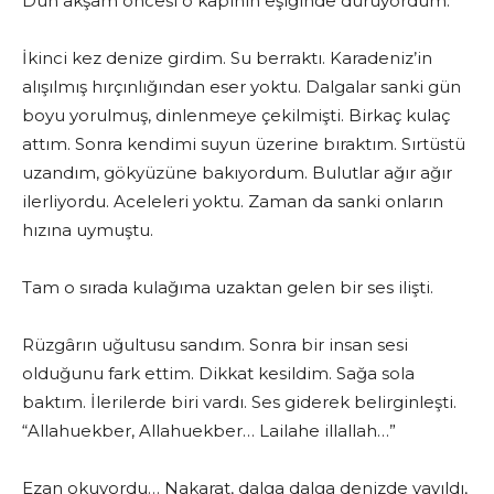
Dün akşam öncesi o kapının eşiğinde duruyordum.
İkinci kez denize girdim. Su berraktı. Karadeniz’in
alışılmış hırçınlığından eser yoktu. Dalgalar sanki gün
boyu yorulmuş, dinlenmeye çekilmişti. Birkaç kulaç
attım. Sonra kendimi suyun üzerine bıraktım. Sırtüstü
uzandım, gökyüzüne bakıyordum. Bulutlar ağır ağır
ilerliyordu. Aceleleri yoktu. Zaman da sanki onların
hızına uymuştu.
Tam o sırada kulağıma uzaktan gelen bir ses ilişti.
Rüzgârın uğultusu sandım. Sonra bir insan sesi
olduğunu fark ettim. Dikkat kesildim. Sağa sola
baktım. İlerilerde biri vardı. Ses giderek belirginleşti.
“Allahuekber, Allahuekber… Lailahe illallah…”
Ezan okuyordu… Nakarat, dalga dalga denizde yayıldı,