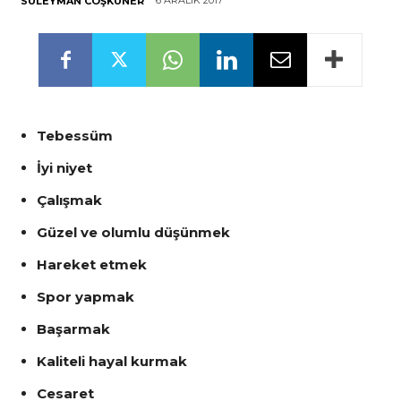
6 ARALIK 2017
SÜLEYMAN COŞKUNER
Tebessüm
İyi niyet
Çalışmak
Güzel ve olumlu düşünmek
Hareket etmek
Spor yapmak
Başarmak
Kaliteli hayal kurmak
Cesaret