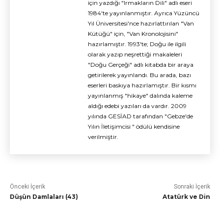
için yazdığı "Irmakların Dili" adlı eseri
1984'te yayınlanmıştır. Ayrıca Yüzüncü
Yıl Üniversitesi'nce hazırlattırılan "Van
Kütüğü" için, "Van Kronolojisini"
hazırlamıştır. 1993'te; Doğu ile ilgili
olarak yazıp neşrettiği makaleleri
"Doğu Gerçeği" adlı kitabda bir araya
getirilerek yayınlandı. Bu arada, bazı
eserleri baskıya hazırlamıştır. Bir kısmı
yayınlanmış "hikaye" dalında kaleme
aldığı edebi yazıları da vardır. 2009
yılında GESİAD tarafından "Gebze'de
Yılın İletişimcisi " ödülü kendisine
verilmiştir.
Önceki İçerik
Sonraki İçerik
Düşün Damlaları (43)
Atatürk ve Din