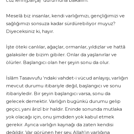
cüz’lerin(parça) durumuna bakalım:
Meselâ biz insanlar, kendi varlığımızı, gençliğimizi ve
sağlığımızı son­suza kadar sürdürebiliyor muyuz?
Diyeceksiniz ki, hayır.
İşte öteki canlılar, ağaçlar, ormanlar, yıldızlar ve hattâ
galaksiler de bizim gibiler. Onlar da yaşlanırlar ve
ölürler. Başlangıcı olan her şeyin sonu da olur.
İslâm Tasavvufu ‘ndaki vahdet-i vücud anlayışı, varlığın
mevcut duru­mu itibariyle değil, başlangıcı ve sonu
itibariyledir. Bir şeyin başlangıcı varsa, sonu da
gelecek demektir. Varlığın bugünkü durumu gelip
geçi­ci, yani ârizî bir haldir. Eninde sonunda mutlaka
yok olacağı için, onu şimdiden yok kabul etmek
gerekir. Ayrıca varlığın kaynağı da zaten kendisi
değildir. Var görünen her şey, Allah’ın varlığına