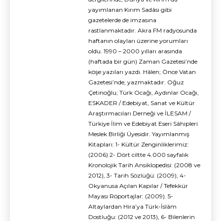
yayımlanan Kırım Sadâsı gibi
gazetelerde de imzasına
rastlanmaktadır. Akra FM radyosunda
haftanın olayları üzerine yorumları
oldu. 1990 – 2000 yılları arasında
(haftada bir gün) Zaman Gazetesi’nde
köşe yazıları yazdı. Hâlen; Önce Vatan
Gazetesi’nde, yazmaktadır. Oğuz
Çetinoğlu; Türk Ocağı, Aydınlar Ocağı,
ESKADER / Edebiyat, Sanat ve Kültür
Araştırmacıları Derneği ve İLESAM /
Türkiye İlim ve Edebiyat Eseri Sâhipleri
Meslek Birliği Üyesidir. Yayımlanmış
Kitapları: 1- Kültür Zenginliklerimiz:
(2006) 2- Dört ciltte 4.000 sayfalık
Kronolojik Tarih Ansiklopedisi: (2008 ve
2012), 3- Tarih Sözlüğü: (2009), 4-
Okyanusa Açılan Kapılar / Tefekkür
Mayası Röportajlar: (2009). 5-
Altaylardan Hira’ya Türk-İslâm
Dostluğu: (2012 ve 2013), 6- Bilenlerin