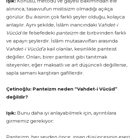
Işık:
Konusu, metodu ve gayesi bakımından ele
alınınca, tasavvufun misti­sizm olmadığı açıkça
görülür: Bu ikisinin çok farklı şeyler olduğu, kolay­ca
anlaşılır. Aynı şekilde, İslâm inancındaki V
ahdet-i
Vücûd
ile felsefedeki
panteizm
de birbirinden farklı
ve apayrı şeylerdir. İslâm mutasavvıfları arasında
V
ahdet-i Vücûd’a
kail olanlar, kesinlikle panteist
değiller. Onları, birer panteist gibi tanıtmak
isteyenler, eğer maksatlı ve art düşünceli değillerse,
sapla samanı karıştıran gafillerdir.
Çetinoğlu:
Panteizm neden “Vahdet-i Vücûd”
değildir?
Işık:
Bunu daha iyi anlayabilmek için, ayrıntılara
girmemiz gerekiyor:
Panteizm, her şeyden önce, insan düşüncesinin eseri