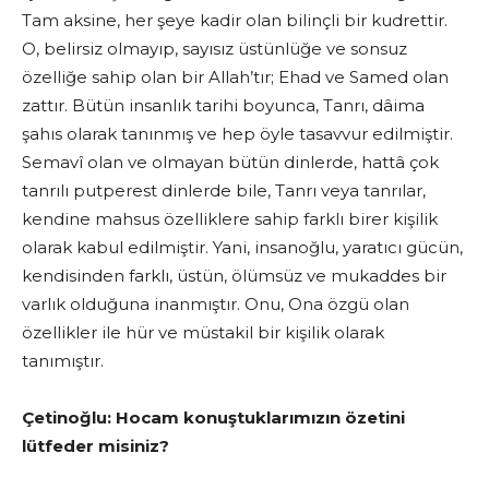
Tam aksine, her şeye kadir olan bilinçli bir kudrettir.
O, belirsiz olmayıp, sayısız üstün­lüğe ve sonsuz
özelliğe sahip olan bir Allah’tır; Ehad ve Samed olan
zattır. Bütün insanlık tarihi boyunca, Tanrı, dâima
şahıs olarak tanınmış ve hep öyle tasavvur edilmiştir.
Semavî olan ve olmayan bütün dinler­de, hattâ çok
tanrılı putperest dinlerde bile, Tanrı veya tanrılar,
kendine mahsus özelliklere sahip farklı birer kişilik
olarak kabul edilmiştir. Yani, insanoğlu, yaratıcı gücün,
kendisinden farklı, üstün, ölümsüz ve mukaddes bir
varlık olduğuna inanmıştır. Onu, Ona özgü olan
özellikler ile hür ve müstakil bir kişilik olarak
tanımıştır.
Çetinoğlu:
Hocam konuştuklarımızın özetini
lütfeder misiniz?