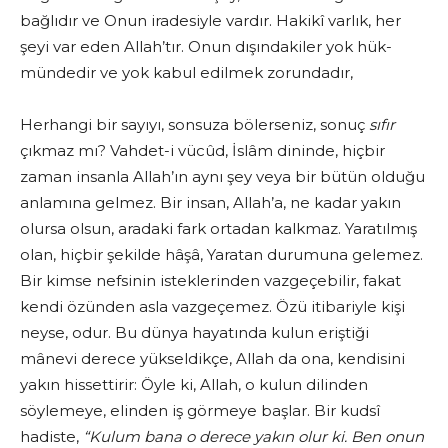
bağlıdır ve Onun iradesiyle vardır. Hakikî varlık, her
şeyi var eden Allah’tır. Onun dışındakiler yok hük­
mündedir ve yok kabul edilmek zorundadır,
Herhangi bir sayıyı, sonsuza bölerseniz, sonuç
sıfır
çıkmaz mı? Vahdet-i vücûd, İslâm dininde, hiçbir
zaman insanla Allah’ın aynı şey veya bir bütün olduğu
anlamına gelmez. Bir insan, Allah’a, ne kadar yakın
olursa olsun, aradaki fark ortadan kalkmaz. Yaratılmış
olan, hiç­bir şekilde hâşâ, Yaratan durumuna gelemez.
Bir kimse nefsinin istek­lerinden vazgeçebilir, fakat
kendi özünden asla vazgeçemez. Özü itiba­riyle kişi
neyse, odur. Bu dünya hayatında kulun eriştiği
mânevi derece yükseldikçe, Allah da ona, kendisini
yakın hissettirir: Öyle ki, Allah, o kulun dilinden
söylemeye, elinden iş görmeye başlar. Bir kudsî
hadis­te,
“Kulum bana o derece yakın olur ki. Ben onun