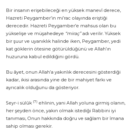
Bir insanın erişebileceği en yüksek manevî derece,
Hazreti Peygamber’in mi’rac olayında eriştiği
derecedir. Hazreti Peygamber’e mahsus olan bu
yükselişe ve müşahedeye
“miraç”
adı verilir. Yüksek
bir şuur ve uyanıklık halinde iken, Peygamber, yedi
kat göklerin ötesi­ne götürüldüğünü ve Allah’ın
huzuruna kabul edildiğini gördü.
Bu âyet, onun Allah’a yakınlık derecesini gösterdiği
kadar, ikisi ara­sında yine de bir mahiyet farkı ve
ayrıcalık olduğunu da gösteriyor.
(7)
Seyr-i sülûk
ehlinin, yani Allah yoluna girmiş olanın,
her şeyden önce, yakın olmak istediği Rabbini iyi
tanıması, Onun hakkında doğru ve sağ­lam bir îmana
sahip olması gerekir.