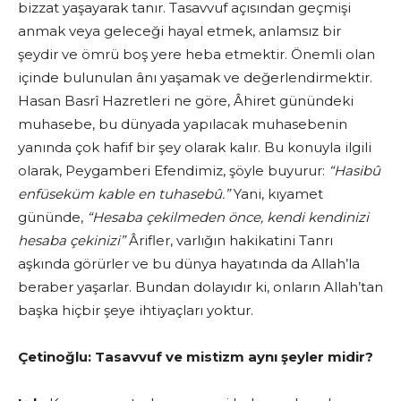
bizzat yaşaya­rak tanır. Tasavvuf açısından geçmişi
anmak veya geleceği hayal etmek, anlamsız bir
şeydir ve ömrü boş yere heba etmektir. Önemli olan
içinde bulunulan ânı yaşamak ve değerlendirmektir.
Hasan Basrî Hazretleri ne göre, Âhiret günündeki
muhasebe, bu dünyada yapılacak muhasebenin
yanında çok hafif bir şey olarak kalır. Bu konuyla ilgili
olarak, Peygamberi Efendimiz, şöyle buyurur:
“Hasibû
enfüseküm kable en tuhasebû.”
Yani, kıyamet
gününde,
“Hesaba çekilmeden önce, kendi kendinizi
hesaba çekinizi”
Ârifler, varlığın hakikatini Tanrı
aşkında görürler ve bu dünya haya­tında da Allah’la
beraber yaşarlar. Bundan dolayıdır ki, onların Allah’tan
başka hiçbir şeye ihtiyaçları yoktur.
Çetinoğlu:
Tasavvuf ve mistizm aynı şeyler midir?