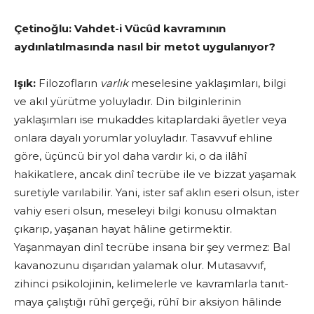
Çetinoğlu:
Vahdet-i Vücûd kavramının
aydınlatılmasında nasıl bir metot uygulanıyor?
Işık:
Filozofların
varlık
mese­lesine yaklaşımları, bilgi
ve akıl yürütme yoluyladır. Din bilginlerinin
yaklaşımları ise mukaddes kitaplardaki âyetler veya
onlara dayalı yorumlar yoluyladır. Tasavvuf ehline
göre, üçüncü bir yol daha vardır ki, o da ilâhî
hakikatlere, ancak dinî tecrübe ile ve bizzat yaşamak
suretiyle varılabilir. Yani, ister saf aklın eseri olsun, ister
vahiy eseri olsun, meseleyi bilgi konu­su olmaktan
çıkarıp, yaşanan hayat hâline getirmektir.
Yaşanmayan dinî tecrübe insana bir şey vermez: Bal
kavanozunu dışarıdan yalamak olur. Mutasavvıf,
zihinci psikolojinin, kelimelerle ve kavramlarla tanıt­
maya çalıştığı rûhî gerçeği, rûhî bir aksiyon hâlinde