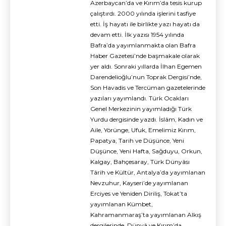
Azerbaycan’da ve Kırım’da tesis kurup
çalıştırdı. 2000 yılında işlerini tasfiye
etti. İş hayatı ile birlikte yazı hayatı da
devam etti. İlk yazısı 1954 yılında
Bafra’da yayımlanmakta olan Bafra
Haber Gazetesi’nde başmakale olarak
yer aldı. Sonraki yıllarda İlhan Egemen
Darendelioğlu’nun Toprak Dergisi’nde,
Son Havadis ve Tercüman gazetelerinde
yazıları yayımlandı. Türk Ocakları
Genel Merkezinin yayımladığı Türk
Yurdu dergisinde yazdı. İslâm, Kadın ve
Aile, Yörünge, Ufuk, Emelimiz Kırım,
Papatya, Tarih ve Düşünce, Yeni
Düşünce, Yeni Hafta, Sağduyu, Orkun,
Kalgay, Bahçesaray, Türk Dünyâsı
Târih ve Kültür, Antalya’da yayımlanan
Nevzuhur, Kayseri’de yayımlanan
Erciyes ve Yeniden Diriliş, Tokat’ta
yayımlanan Kümbet,
Kahramanmaraş’ta yayımlanan Alkış
dergilerinde, Dünyâ ve Kırım’da