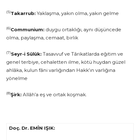
(5)
Takarrub:
Yaklaşma, yakın olma, yakın gelme
(6)
Communium
:
duygu ortaklığı, aynı düşüncede
olma, paylaşma, cemaat, birlik
(7)
Seyr-i Sülûk:
Tasavvuf ve Târikatlarda eğitim ve
genel terbiye, cehaletten ilme, kötü huydan güzel
ahlâka, kulun fâni varlığından Hakk’ın varlığına
yönelme
(8)
Şirk:
Allâh’a eş ve ortak koşmak.
Doç. Dr. EMİN IŞIK: