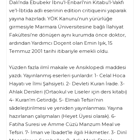
Dalı’nda Ebubekr İbnu’l-Enbarî’nin Kitabu’l-Vakfı
ve’l-İbtida adlı eserinin edition critiqueini yaparak
yayına hazırladı. YÖK Kanunu’nun yürürlüğe
girmesiyle Marmara Üniversitesine bağlı İlahiyat
Fakültesi’ne dönüşen aynı kurumda önce doktor,
ardından Yardımcı Doçent olan Emin Işık, 15
Temmuz 2001 tarihi itibariyle emekli oldu.
Yüzden fazla ilmî makale ve Ansiklopedi maddesi
yazdı. Yayınlanmış eserleri şunlardır: 1- Celal Hoca
Hayatı ve İlmi Şahsiyeti. 2- Devleti Kuran İrade. 3-
Ahlak Dersleri (Ortaokul ve Liseler için ders kitabı)
4- Kuran’m Getirdiği. 5- Elmalı Tefsiri’nin
sâdeleştirilmesi ve yeniden yayınlanması. Yayına
hazırlanan çalışmaları (Heyet Üyesi olarak). 6-
Fatiha Suresi ve Amme Cüzü Manzum Meal ve
Tefsiri. 7- İman ve İbadet’le ilgili Hikmetler. 3- Dinî