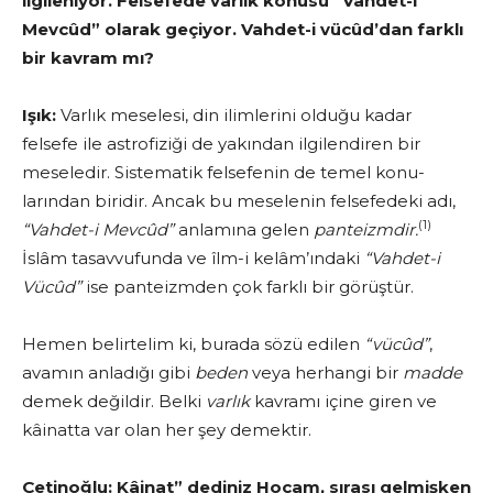
ilgileniyor. Felsefede varlık konusu “Vahdet-i
Mevcûd” olarak geçiyor. Vahdet-i vücûd’dan farklı
bir kavram mı?
Işık:
Varlık meselesi, din ilimlerini olduğu kadar
felsefe ile astrofiziği de yakından ilgilendiren bir
meseledir. Sistematik felsefenin de temel konu­
larından biridir. Ancak bu meselenin felsefedeki adı,
(1)
“Vahdet-i Mevcûd”
anlamına gelen
panteizmdir.
İslâm tasavvufunda ve îlm-i kelâm’ındaki
“Vahdet-i
Vücûd”
ise panteizmden çok farklı bir görüştür.
Hemen belirtelim ki, burada sözü edilen
“vücûd”
,
avamın anladığı gibi
beden
veya herhangi bir
madde
demek değildir. Belki
varlık
kavra­mı içine giren ve
kâinatta var olan her şey demektir.
Çetinoğlu:
Kâinat” dediniz Hocam, sırası gelmişken