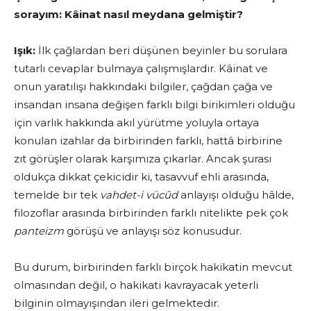
sorayım: Kâinat nasıl meydana gelmiştir?
Işık:
İlk çağlardan beri düşünen beyinler bu sorulara
tutarlı cevaplar bul­maya çalışmışlardır. Kâinat ve
onun yaratılışı hakkındaki bilgiler, çağdan çağa ve
insan­dan insana değişen farklı bilgi birikimleri olduğu
için varlık hakkında akıl yürütme yoluyla ortaya
konulan izahlar da birbirinden farklı, hattâ bir­birine
zıt görüşler olarak karşımıza çıkarlar. Ancak şurası
oldukça dikkat çekicidir ki, tasavvuf ehli arasında,
temelde bir tek
vahdet-i vücûd
anla­yışı olduğu hâlde,
filozoflar arasında birbirinden farklı nitelikte pek çok
panteizm
görüşü ve anlayışı söz konusudur.
Bu durum, birbirinden farklı birçok hakikatin mevcut
olmasından değil, o hakikati kavrayacak yeterli
bilginin olmayışından ileri gelmektedir.