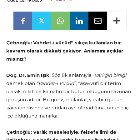
19 TEMMUZ 2015
OĞUZ ÇETINOĞLU
Çetinoğlu:
Vahdet-i vücûd” sıkça kullanılan bir
kavram olarak dikkati çekiyor. Anlamını açıklar
mısınız?
Doç. Dr. Emin Işık:
Sözlük anlamıyla; ‘
varlığın birliği
‘
demek olan
“Vahdet-i Vücûd”,
tasavvufî bir terim
olarak, Allah ile kâinatın bir bütün olduğunu savu­nan
görüşün adıdır. Bu görüşte olanlar, yaratıcı gücün
kâinatın dışında ve ondan ayrı olmadığına, onunla iç
içe olduğuna inanırlar.
Çetinoğlu:
Varlık meselesiyle, felsefe ilmi de