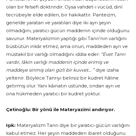
olan bir felsefi doktrindir. Oysa vahdet-i vücûd, dinî
tecrübeyle elde edilen, bir hakikattir. Panteizm,
genelde yaratan ve yaratılan diye iki ayrı şeyin
olmadığını, yaratıcı gücün maddenin içinde olduğunu
savunur. Materyalizmin yap­tığı gibi Tanrı’nın varlığını
büsbütün inkâr etmez, ama onun, maddeden ayrı ve
müstakil bir varlığı olmadığını iddia eder:
“Evet Tanrı
vardır, lâkin
varlığı maddenin içinde erimiş ve
maddeye sinmiş olan gizli bir kuvvet… ”
diye izaha
yeltenir. Böylece Tanrıyı belirsiz bir kudret hâline
getirmiş olur. Yani kâinatın üstünde, ondan ayrı ve
ona hükmeden yaratıcı bir kudret yoktur.
Çetinoğlu:
Bir yönü ile
Materyazimi andırıyor.
Işık:
Materyalizm Tanrı diye bir yaratıcı gücün varlığını
kabul etmez. Her şeyin maddeden ibaret olduğunu