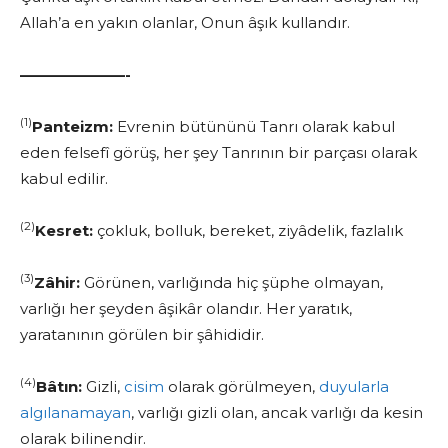
Allah’a en yakın olanlar, Onun âşık kullandır.
———————-
(1)
Panteizm:
Evrenin bütününü Tanrı olarak kabul
eden felsefî görüş, her şey Tanrının bir parçası olarak
kabul edilir.
(2)
Kesret:
çokluk, bolluk, bereket, ziyâdelik, fazlalık
(3)
Zâhir:
Görünen, varlığında hiç şüphe olmayan,
varlığı her şeyden âşikâr olandır. Her yaratık,
yaratanının görülen bir şâhididir.
(4)
Bâtın:
Gizli,
cisim
olarak görülmeyen,
duyularla
algılanamayan
, varlığı gizli olan, ancak varlığı da kesin
olarak bilinendir.