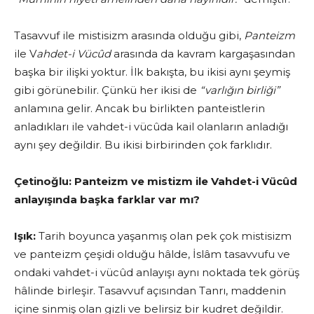
Tasavvuf ile mistisizm arasında olduğu gibi,
Panteizm
ile V
ahdet-i Vücûd
arasında da kavram kargaşasından
başka bir ilişki yoktur. İlk bakışta, bu ikisi aynı şeymiş
gibi görünebilir. Çünkü her ikisi de
“varlığın birliği”
anla­mına gelir. Ancak bu birlikten panteistlerin
anladıkları ile vahdet-i vücûda kail olanların anladığı
aynı şey değildir. Bu ikisi birbirinden çok farklıdır.
Çetinoğlu:
Panteizm ve mistizm ile Vahdet-i Vücûd
anlayışında başka farklar var mı?
Işık:
Tarih boyunca yaşanmış olan pek çok misti­sizm
ve panteizm çeşidi olduğu hâlde, İslâm tasavvufu ve
ondaki vahdet-i vücûd anlayışı aynı noktada tek görüş
hâlinde birleşir. Tasavvuf açısından Tanrı, maddenin
içine sinmiş olan gizli ve belirsiz bir kudret değildir.