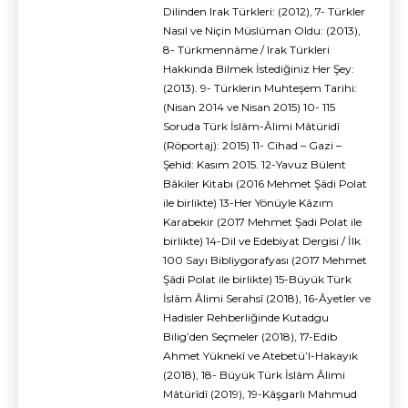
Dilinden Irak Türkleri: (2012), 7- Türkler
Nasıl ve Niçin Müslüman Oldu: (2013),
8- Türkmennâme / Irak Türkleri
Hakkında Bilmek İstediğiniz Her Şey:
(2013). 9- Türklerin Muhteşem Tarihi:
(Nisan 2014 ve Nisan 2015) 10- 115
Soruda Türk İslâm-Âlimi Mâtüridî
(Röportaj): 2015) 11- Cihad – Gazi –
Şehid: Kasım 2015. 12-Yavuz Bülent
Bâkiler Kitabı (2016 Mehmet Şâdi Polat
ile birlikte) 13-Her Yönüyle Kâzım
Karabekir (2017 Mehmet Şadi Polat ile
birlikte) 14-Dil ve Edebiyat Dergisi / İlk
100 Sayı Bibliygorafyası (2017 Mehmet
Şâdi Polat ile birlikte) 15-Büyük Türk
İslâm Âlimi Serahsî (2018), 16-Âyetler ve
Hadisler Rehberliğinde Kutadgu
Bilig’den Seçmeler (2018), 17-Edib
Ahmet Yüknekî ve Atebetü’l-Hakayık
(2018), 18- Büyük Türk İslâm Âlimi
Mâtürîdî (2019), 19-Kâşgarlı Mahmud