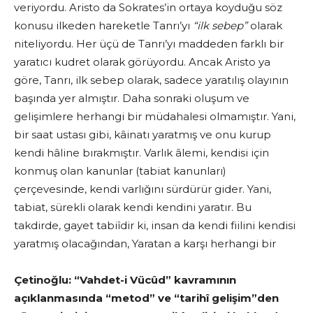
veriyordu. Aristo da Sokrates’in ortaya koyduğu söz
konusu ilkeden hareketle Tanrı’yı
“ilk sebep”
olarak
niteliyordu. Her üçü de Tanrı’yı maddeden farklı bir
yaratıcı kudret olarak görüyordu. Ancak Aristo ya
göre, Tanrı, ilk sebep olarak, sadece yaratılış olayının
başında yer almıştır. Daha sonraki oluşum ve
gelişimlere herhangi bir müdaha­lesi olmamıştır. Yani,
bir saat ustası gibi, kâinatı yaratmış ve onu kurup
kendi hâline bırakmıştır. Varlık âlemi, kendisi için
konmuş olan kanunlar (tabiat kanunları)
çerçevesinde, kendi varlığını sürdürür gider. Yani,
tabiat, sürekli olarak kendi kendini yaratır. Bu
takdirde, gayet tabiîdir ki, insan da kendi fiilini kendisi
yaratmış olacağından, Yaratan a karşı herhangi bir
Çetinoğlu:
“Vahdet-i Vücûd” kavramının
açıklanmasında “metod” ve “tarihî gelişim”den