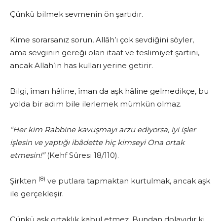
Çünkü bilmek sevmenin ön şartıdır.
Kime sorarsanız sorun, Allâh’ı çok sevdiğini söyler,
ama sevginin gere­ği olan itaat ve teslimiyet şartını,
ancak Allah’ın has kulları yerine getirir.
Bilgi, îman hâline, îman da aşk hâline gelmedikçe, bu
yolda bir adım bile ilerlemek mümkün olmaz.
“Her kim Rabbine kavuşmayı arzu ediyorsa, iyi işler
işlesin ve yaptığı ibâdette hiç kimseyi Ona ortak
etmesin!”
(Kehf Sûresi 18/110).
(8)
Şirkten
ve putlara tapmaktan kurtulmak, ancak aşk
ile gerçekleşir.
Çünkü aşk ortaklık kabul etmez. Bundan dolayıdır ki,