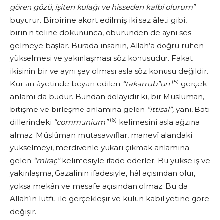
gören gözü, işiten kulağı
ve hisseden kalbi olurum”
buyurur. Birbirine akort edilmiş iki saz âleti gibi,
birinin teline dokununca, öbüründen de aynı ses
gelmeye başlar. Burada insanın, Allah’a doğru ruhen
yükselmesi ve yakınlaşması söz konusudur. Fakat
ikisinin bir ve aynı şey olması asla söz konusu değil­dir.
(5)
Kur an âyetinde beyan edilen
“takarrub”un
gerçek
anlamı da budur. Bundan dolayıdır ki, bir Müslüman,
bitişme ve birleşme anlamına gelen
“ittisal”,
yani, Batı
(6)
dillerindeki
“communium”
kelimesini asla ağzına
almaz. Müslüman mutasavvıflar, manevî alandaki
yükselmeyi, merdivenle yuka­rı çıkmak anlamına
gelen
“miraç”
kelimesiyle ifade ederler. Bu yükse­liş ve
yakınlaşma, Gazalinin ifadesiyle, hâl açısından olur,
yoksa mekân ve mesafe açısından olmaz. Bu da
Allah’ın lütfü ile gerçekleşir ve kulun kabiliyetine göre
değişir.