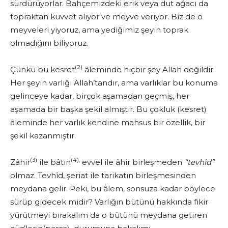
sürdürü­yorlar. Bahçemizdeki erik veya dut ağacı da
topraktan kuvvet alıyor ve meyve veriyor. Biz de o
meyveleri yiyoruz, ama yediğimiz şeyin toprak
olmadığını biliyoruz.
(2)
Çünkü bu kesret
âleminde hiçbir şey Allah değildir.
Her şeyin var­lığı Allah’tandır, ama varlıklar bu konuma
gelinceye kadar, birçok aşa­madan geçmiş, her
aşamada bir başka şekil almıştır. Bu çokluk (kesret)
âleminde her varlık kendine mahsus bir özellik, bir
şekil kazanmıştır.
(3)
(4),
Zâhir
ile bâtın
evvel ile âhir birleşmeden
“tevhîd”
olmaz. Tevhîd, şeriat ile tarikatın birleşmesinden
meydana gelir. Peki, bu âlem, sonsuza kadar böylece
sürüp gidecek midir? Varlığın bütünü hakkında fikir
yürütmeyi bırakalım da o bütünü meydana getiren