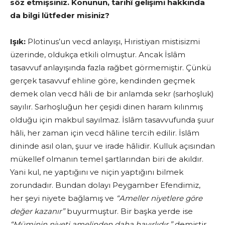
söz etmişsiniz. Konunun, tarihî gelişimi hakkında
da bilgi lütfeder misiniz?
Işık:
Plotinus’un vecd anlayışı, Hıristiyan mistisizmi
üzerinde, oldukça etkili olmuştur. Ancak İslâm
tasavvuf anlayışında fazla rağbet görme­miştir. Çünkü
gerçek tasavvuf ehline göre, kendinden geçmek
demek olan vecd hâli de bir anlamda sekr (sarhoşluk)
sayılır. Sarhoşluğun her çeşidi dinen haram kılınmış
olduğu için makbul sayılmaz. İslâm tasav­vufunda şuur
hâli, her zaman için vecd hâline tercih edilir. İslâm
dinin­de asıl olan, şuur ve irade hâlidir. Kulluk açısından
mükellef olmanın temel şartlarından biri de akıldır.
Yani kul, ne yaptığını ve niçin yaptı­ğını bilmek
zorundadır. Bundan dolayı Peygamber Efendimiz,
her şeyi niyete bağlamış ve
“Ameller niyetlere göre
değer kazanır”
buyurmuştur. Bir başka yerde ise
“Müminin niyeti amelinden daha hayırlıdır.”
demiştir.