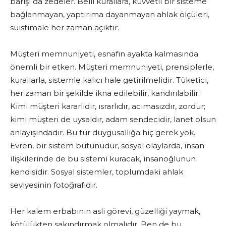
barışı da zedeler. Belli kurallara, kuvvetli bir sisteme
bağlanmayan, yaptırıma dayanmayan ahlak ölçüleri,
suistimale her zaman açıktır.
Müşteri memnuniyeti, esnafın ayakta kalmasında
önemli bir etken. Müşteri memnuniyeti, prensiplerle,
kurallarla, sistemle kalıcı hale getirilmelidir. Tüketici,
her zaman bir şekilde ikna edilebilir, kandırılabilir.
Kimi müşteri kararlıdır, ısrarlıdır, acımasızdır, zordur;
kimi müşteri de uysaldır, adam sendecidir, lanet olsun
anlayışındadır. Bu tür duygusallığa hiç gerek yok.
Evren, bir sistem bütünüdür, sosyal olaylarda, insan
ilişkilerinde de bu sistemi kuracak, insanoğlunun
kendisidir. Sosyal sistemler, toplumdaki ahlak
seviyesinin fotoğrafıdır.
Her kalem erbabının asli görevi, güzelliği yaymak,
kötülükten sakındırmak olmalıdır. Ben de bu