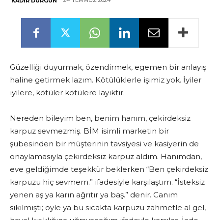
24 TEMMUZ 2024
KADIR DURGUN
Güzelliği duyurmak, özendirmek, egemen bir anlayış
haline getirmek lazım. Kötülüklerle işimiz yok. İyiler
iyilere, kötüler kötülere layıktır.
Nereden bileyim ben, benim hanım, çekirdeksiz
karpuz sevmezmiş. BİM isimli marketin bir
şubesinden bir müşterinin tavsiyesi ve kasiyerin de
onaylamasıyla çekirdeksiz karpuz aldım. Hanımdan,
eve geldiğimde teşekkür beklerken “Ben çekirdeksiz
karpuzu hiç sevmem.” ifadesiyle karşılaştım. “İsteksiz
yenen aş ya karın ağrıtır ya baş.” denir. Canım
sıkılmıştı; öyle ya bu sıcakta karpuzu zahmetle al gel,