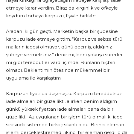
hayal kırıklığına uğrayacağım ifadeyle karşılaş. İade
etmeye karar verdim. Biraz da kırgınlık ve öfkeyle
koydum torbaya karpuzu, fişiyle birlikte.
Aradan iki gün geçti. Marketin başka bir şubesine
karpuzu iade etmeye gittim. “Karpuz ve sebze türü
malların iadesi olmuyor, günü geçmiş, aldığınız
şubeye vermelisiniz.” denir mi, beni yokuşa sürerler
mi gibi tereddütler vardı içimde. Bunların hiçbiri
olmadı. Beklentimin ötesinde mükemmel bir
uygulama ile karşılaştım.
Karpuzun fiyatı da düşmüştü. Karpuzu tereddütsüz
iade almaları bir güzellikti, alırken benim aldığım
günkü yüksek fiyattan iade almaları daha da bir
güzellikti. Az uygulanan bir işlem türü olmalı ki iade
sırasında sistemde birkaç sıkıntı oldu. Birinci eleman
işlemi gerçekleştiremedi, ikinci bir eleman geldi, o da