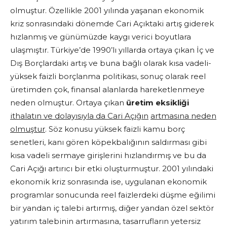
olmuştur. Özellikle 2001 yılında yaşanan ekonomik
kriz sonrasındaki dönemde Cari Açıktaki artış giderek
hızlanmış ve günümüzde kaygı verici boyutlara
ulaşmıştır. Türkiye’de 1990’lı yıllarda ortaya çıkan İç ve
Dış Borçlardaki artış ve buna bağlı olarak kısa vadeli-
yüksek faizli borçlanma politikası, sonuç olarak reel
üretimden çok, finansal alanlarda hareketlenmeye
neden olmuştur. Ortaya çıkan
üretim eksikliği
ithalatın ve dolayısıyla da Cari Açığın
artmasına neden
olmuştur
. Söz konusu yüksek faizli kamu borç
senetleri, kanı gören köpekbalığının saldırması gibi
kısa vadeli sermaye girişlerini hızlandırmış ve bu da
Cari Açığı artırıcı bir etki oluşturmuştur. 2001 yılındaki
ekonomik kriz sonrasında ise, uygulanan ekonomik
programlar sonucunda reel faizlerdeki düşme eğilimi
bir yandan iç talebi artırmış, diğer yandan özel sektör
yatırım talebinin artırmasına, tasarrufların yetersiz