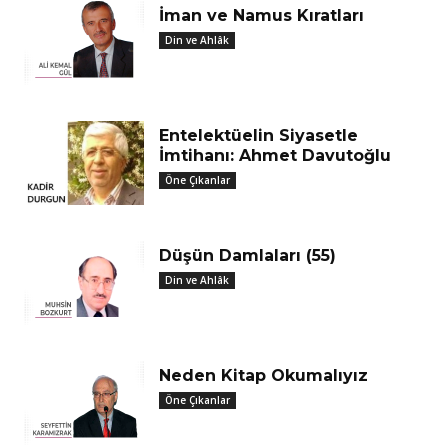
İman ve Namus Kıratları
Din ve Ahlâk
Entelektüelin Siyasetle
İmtihanı: Ahmet Davutoğlu
Öne Çıkanlar
Düşün Damlaları (55)
Din ve Ahlâk
Neden Kitap Okumalıyız
Öne Çıkanlar