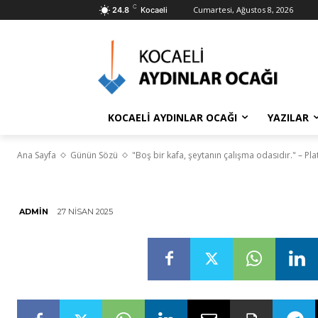
C
Cumartesi, Ağustos 8, 2026
24.8
Kocaeli
GÜNÜN SÖZÜ
“Boş bir kafa,
odasıdır.” – P
KOCAELİ AYDINLAR OCAĞI
YAZILAR
Ana Sayfa
Günün Sözü
"Boş bir kafa, şeytanın çalışma odasıdır." – Pl
27 NISAN 2025
ADMIN