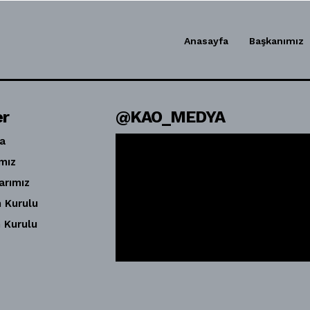
Anasayfa
Başkanımız
er
@KAO_MEDYA
a
mız
arımız
 Kurulu
 Kurulu