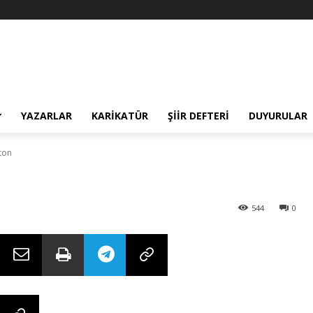
 şeytanın çalışm
laton
YAZARLAR
KARIKATÜR
ŞIIR DEFTERI
DUYURULAR
aton
544
0