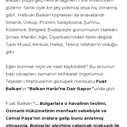
aradan yüzyıl geçmesine rağmen Türk Milletinden
gizlenir. Sanki öyle bir şey yokmuş veya hiç olmamış
gibi!.. Halbuki Balkan toprakları da anavatandı.
Selanik, Üsküp, Prizren, Saraybosna, Şumnu,
Köstence, Belgrad, Budapeşte günümüzün Hakkâri,
Şırnak, Mardin, Ağrı, Diyarbakır’ından farklı değildi.
Tıpkı Musul, Kerkük, Halep, Tebriz, İsfahan’ın olduğu
gibi.
Eğer bizimse niçin ve nasıl kaybedildi? Bu sorunun
bazı cevapları, zamanın istihbarat örgütümüz
Teşkilat-ı Mahsusa’nın gözüpek mensubu
Fuat
Balkan
’ın
“Balkan Harbi’ne Dair Rapor”
unda gizli.
Fuat Balkan
“… Bulgarlara o havalinin teslimi,
Osmanlı Hükümetinin menfaati sebebiyle ve
Cemal Paşa’nın oralara gelip bunu anlatmış
olmasıyla, Bulgarlar aleyhine çalışmak maksadı ile