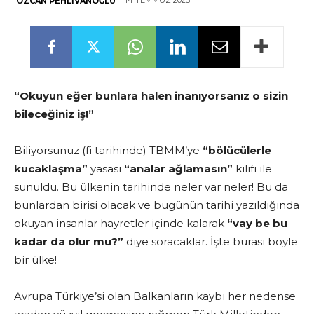
14 TEMMUZ 2025
ÖZCAN PEHLIVANOĞLU
“Okuyun eğer bunlara halen inanıyorsanız o sizin
bileceğiniz iş!”
Biliyorsunuz (fi tarihinde) TBMM’ye
“bölücülerle
kucaklaşma”
yasası
“analar ağlamasın”
kılıfı ile
sunuldu. Bu ülkenin tarihinde neler var neler! Bu da
bunlardan birisi olacak ve bugünün tarihi yazıldığında
okuyan insanlar hayretler içinde kalarak
“vay be bu
kadar da olur mu?”
diye soracaklar. İşte burası böyle
bir ülke!
Avrupa Türkiye’si olan Balkanların kaybı her nedense