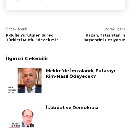
Önceki İçerik
Sonraki İçerik
PKK İle Yürütülen Süreç
Kazan, Tataristan’ın
Türkleri Mutlu Edecek mi?
Başşehrini Geziyoruz
İlginizi Çekebilir
Mekke’de İmzalandı, Faturayı
Kim-Nasıl Ödeyecek?
İstibdat ve Demokrasi