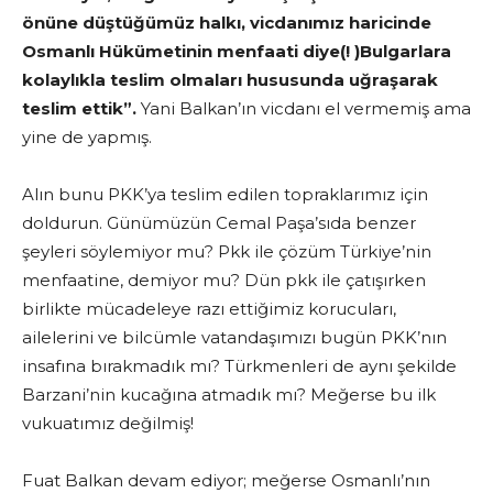
önüne düştüğümüz halkı, vicdanımız haricinde
Osmanlı Hükümetinin menfaati diye(! )Bulgarlara
kolaylıkla teslim olmaları hususunda uğraşarak
teslim ettik”.
Yani Balkan’ın vicdanı el vermemiş ama
yine de yapmış.
Alın bunu PKK’ya teslim edilen topraklarımız için
doldurun. Günümüzün Cemal Paşa’sıda benzer
şeyleri söylemiyor mu? Pkk ile çözüm Türkiye’nin
menfaatine, demiyor mu? Dün pkk ile çatışırken
birlikte mücadeleye razı ettiğimiz korucuları,
ailelerini ve bilcümle vatandaşımızı bugün PKK’nın
insafına bırakmadık mı? Türkmenleri de aynı şekilde
Barzani’nin kucağına atmadık mı? Meğerse bu ilk
vukuatımız değilmiş!
Fuat Balkan devam ediyor; meğerse Osmanlı’nın