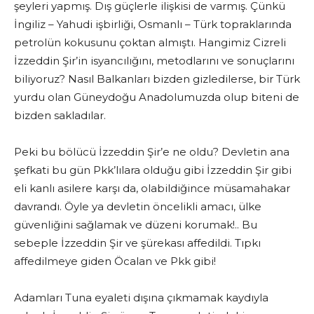
şeyleri yapmış. Dış güçlerle ilişkisi de varmış. Çünkü
İngiliz – Yahudi işbirliği, Osmanlı – Türk topraklarında
petrolün kokusunu çoktan almıştı. Hangimiz Cizreli
İzzeddin Şir’in isyancılığını, metodlarını ve sonuçlarını
biliyoruz? Nasıl Balkanları bizden gizledilerse, bir Türk
yurdu olan Güneydoğu Anadolumuzda olup biteni de
bizden sakladılar.
Peki bu bölücü İzzeddin Şir’e ne oldu? Devletin ana
şefkati bu gün Pkk’lılara olduğu gibi İzzeddin Şir gibi
eli kanlı asilere karşı da, olabildiğince müsamahakar
davrandı. Öyle ya devletin öncelikli amacı, ülke
güvenliğini sağlamak ve düzeni korumak!.. Bu
sebeple İzzeddin Şir ve şürekası affedildi. Tıpkı
affedilmeye giden Öcalan ve Pkk gibi!
Adamları Tuna eyaleti dışına çıkmamak kaydıyla