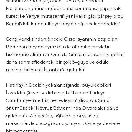
salındı. İzzeddin Şir, önce Tuna eyaletindeki
kazalardan birine müdür daha sonra paşa yapılmak
sureti ile Yanya mutasarrıfı yani valisi gibi bir şey oldu.
Kandil’dekiler de ülkeye böyle dağılacak herhalde?
Gerçi kendisinden önceki Cizre isyanının başı olan
Bedirhan bey de aynı şekilde affedilip, devletin
hizmetine alınmıştı. Onu da Girit’e mutasarrıf yaptılar
daha sonra affederek, bir çok övgüye ve ödüle
mazhar kılınarak İstanbul’a getirildi.
Hatırlayın Öcalan yakalandığında, büyük abileri
İzzeddin Şir ve Bedirhan gibi “bırakın Türkiye
Cumhuriyeti’ne hizmet edeyim” diyordu. Şimdi
önümüzdeki Nevruz Bayramı’nda Diyarbakır’da ve
gelecekte Ankara’da, ağbileri gibi yüksek
makamlarda olacağı konuşuluyor… Öyle ya devlete
hizmet etmişti!