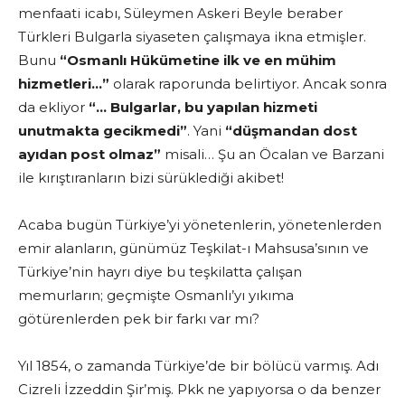
menfaati icabı, Süleymen Askeri Beyle beraber
Türkleri Bulgarla siyaseten çalışmaya ikna etmişler.
Bunu
“Osmanlı Hükümetine ilk ve en mühim
hizmetleri…”
olarak raporunda belirtiyor. Ancak sonra
da ekliyor
“… Bulgarlar, bu yapılan hizmeti
unutmakta gecikmedi”
. Yani
“düşmandan dost
ayıdan post olmaz”
misali… Şu an Öcalan ve Barzani
ile kırıştıranların bizi sürüklediği akibet!
Acaba bugün Türkiye’yi yönetenlerin, yönetenlerden
emir alanların, günümüz Teşkilat-ı Mahsusa’sının ve
Türkiye’nin hayrı diye bu teşkilatta çalışan
memurların; geçmişte Osmanlı’yı yıkıma
götürenlerden pek bir farkı var mı?
Yıl 1854, o zamanda Türkiye’de bir bölücü varmış. Adı
Cizreli İzzeddin Şir’miş. Pkk ne yapıyorsa o da benzer