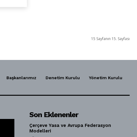
15 Sayfanın 15. Sayfası
Başkanlarımız
Denetim Kurulu
Yönetim Kurulu
Son Eklenenler
Çerçeve Yasa ve Avrupa Federasyon
Modelleri