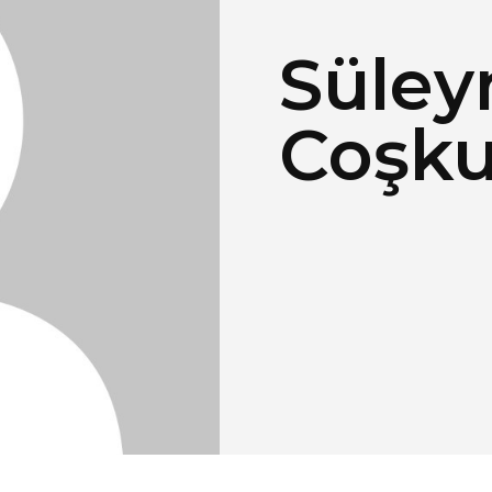
Süle
Coşk