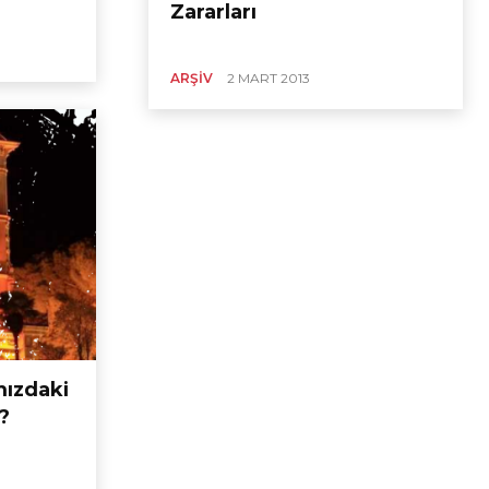
Zararları
ARŞIV
2 MART 2013
mızdaki
?