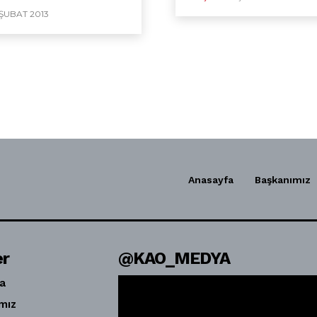
 ŞUBAT 2013
Anasayfa
Başkanımız
er
@KAO_MEDYA
a
mız