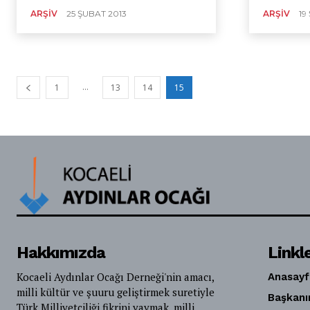
ARŞIV
25 ŞUBAT 2013
ARŞIV
19
...
1
13
14
15
Hakkımızda
Linkl
Kocaeli Aydınlar Ocağı Derneği'nin amacı,
Anasayf
milli kültür ve şuuru geliştirmek suretiyle
Başkanı
Türk Milliyetçiliği fikrini yaymak, milli