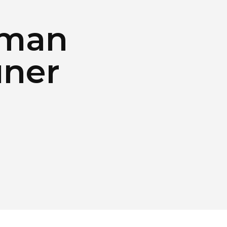
yman
uner