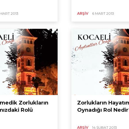
 MART 2013
ARŞIV
6 MART 2013
medik Zorlukların
Zorlukların Hayatı
mızdaki Rolü
Oynadığı Rol Nedir
ARŞIV
14 ŞUBAT 2013