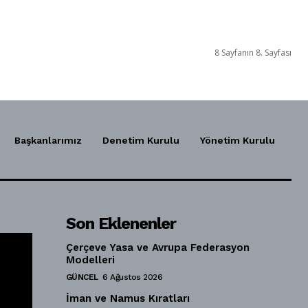
8 Sayfanın 8. Sayfası
Başkanlarımız
Denetim Kurulu
Yönetim Kurulu
Son Eklenenler
Çerçeve Yasa ve Avrupa Federasyon
Modelleri
GÜNCEL
6 Ağustos 2026
İman ve Namus Kıratları