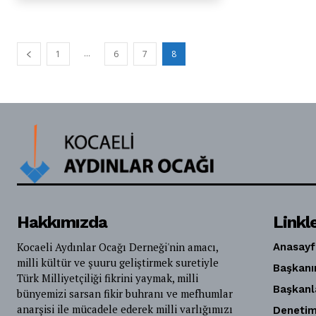
...
1
6
7
8
Hakkımızda
Linkl
Kocaeli Aydınlar Ocağı Derneği'nin amacı,
Anasayf
milli kültür ve şuuru geliştirmek suretiyle
Başkanı
Türk Milliyetçiliği fikrini yaymak, milli
Başkanl
bünyemizi sarsan fikir buhranı ve mefhumlar
anarşisi ile mücadele ederek milli varlığımızı
Denetim