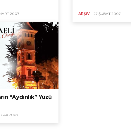
MART 2007
ARŞIV
27 ŞUBAT 2007
rın “Aydınlık” Yüzü
OCAK 2007