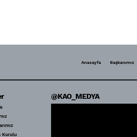
Anasayfa
Başkanımız
er
@KAO_MEDYA
a
mız
arımız
 Kurulu